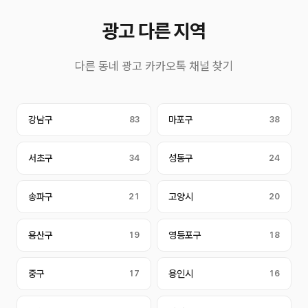
광고 다른 지역
다른 동네 광고 카카오톡 채널 찾기
강남구
83
마포구
38
서초구
34
성동구
24
송파구
21
고양시
20
용산구
19
영등포구
18
중구
17
용인시
16