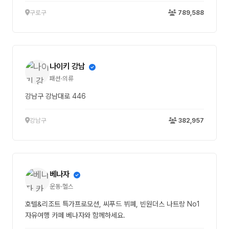
구로구
789,588
나이키 강남
패션·의류
강남구 강남대로 446
강남구
382,957
베나자
운동·헬스
호텔&리조트 특가프로모션, 씨푸드 뷔폐, 빈원더스 나트랑 No1
자유여행 카페 베나자와 함께하세요.