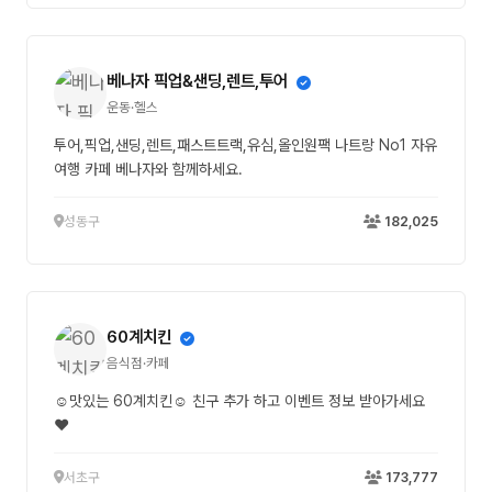
베나자 픽업&샌딩,렌트,투어
운동·헬스
투어,픽업,샌딩,렌트,패스트트랙,유심,올인원팩 나트랑 No1 자유
여행 카페 베나자와 함께하세요.
성동구
182,025
60계치킨
음식점·카페
☺맛있는 60계치킨☺ 친구 추가 하고 이벤트 정보 받아가세요
❤
서초구
173,777