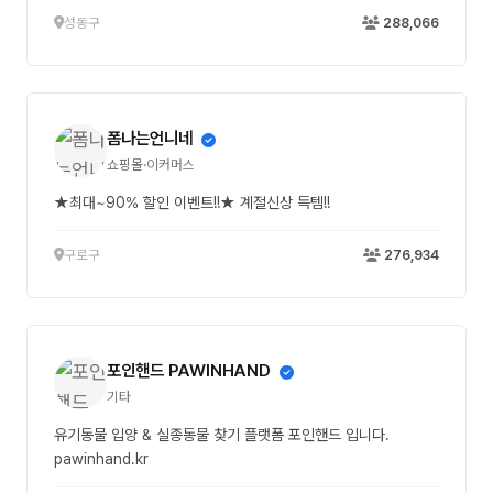
성동구
288,066
폼나는언니네
쇼핑몰·이커머스
★최대~90% 할인 이벤트!!★ 계절신상 득템!!
구로구
276,934
포인핸드 PAWINHAND
기타
유기동물 입양 & 실종동물 찾기 플랫폼 포인핸드 입니다.
pawinhand.kr