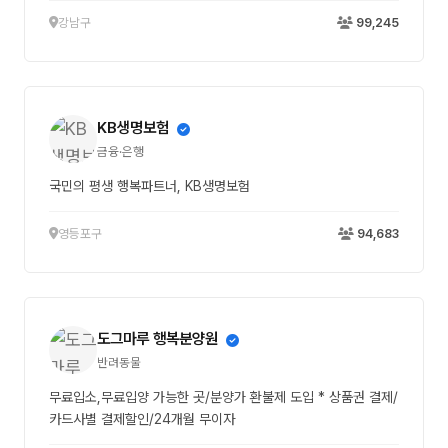
강남구
99,245
KB생명보험
금융·은행
국민의 평생 행복파트너, KB생명보험
영등포구
94,683
도그마루 행복분양원
반려동물
무료입소,무료입양 가능한 곳/분양가 환불제 도입 * 상품권 결제/
카드사별 결제할인/24개월 무이자