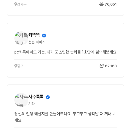
강서구
76,651
카똑똑
전문 서비스
pc카톡에서도 가능! 내가 포스팅한 순위를 1초만에 검색해보세요
중구
62,168
사주톡톡
기타
당신의 인생 해설지를 만들어드려요. 두고두고 생각날 때 꺼내보
세요.