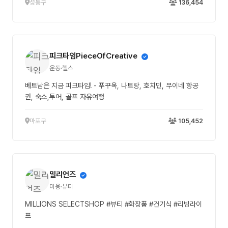
성동구
136,454
피크타임PieceOfCreative
운동·헬스
베트남은 지금 피크타임! - 푸꾸옥, 나트랑, 호치민, 무이네 항공
권, 숙소,투어, 골프 자유여행
마포구
105,452
밀리언즈
미용·뷰티
MILLIONS SELECTSHOP #뷰티 #화장품 #건기식 #리빙라이
프