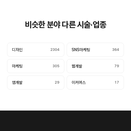
비슷한 분야 다른 시술·업종
디자인
2304
SNS마케팅
364
마케팅
305
웹개발
79
앱개발
29
이커머스
17