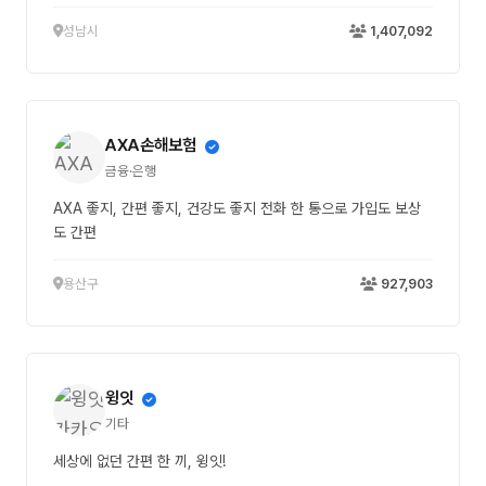
성남시
1,407,092
AXA손해보험
금융·은행
AXA 좋지, 간편 좋지, 건강도 좋지 전화 한 통으로 가입도 보상
도 간편
용산구
927,903
윙잇
기타
세상에 없던 간편 한 끼, 윙잇!