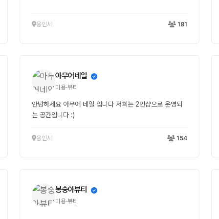
용인시
181
아무어네일
미용·뷰티
안녕하세요 아무어 네일 입니다 저희는 2인샵으로 운영되
는 공간입니다 :)
용인시
154
봉숭아뷰티
미용·뷰티