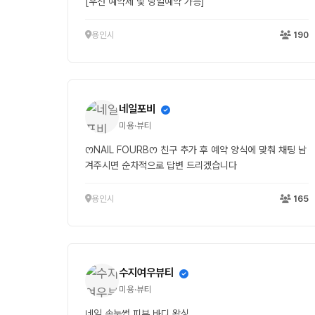
[우선 예약제 및 당일예약 가능]
용인시
190
네일포비
미용·뷰티
ꯁNAIL FOURBꯁ 친구 추가 후 예약 양식에 맞춰 채팅 남
겨주시면 순차적으로 답변 드리겠습니다
용인시
165
수지여우뷰티
미용·뷰티
네일.속눈썹.피부.바디.왁싱