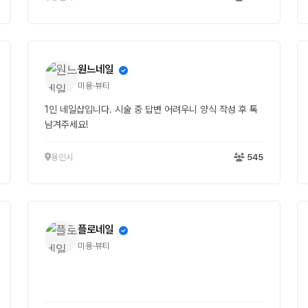
원느네일
미용·뷰티
1인 네일샵입니다. 시술 중 답변 어려우니 양식 작성 후 톡
남겨주세요!
용인시
545
플로네일
미용·뷰티