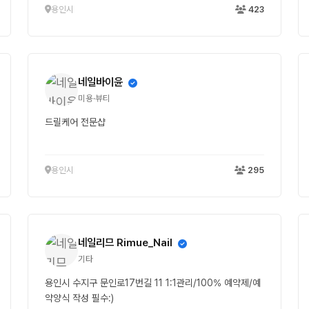
용인시
423
네일바이윤
미용·뷰티
드릴케어 전문샵
용인시
295
네일리므 Rimue_Nail
기타
용인시 수지구 문인로17번길 11 1:1관리/100% 예약제/예
약양식 작성 필수:)