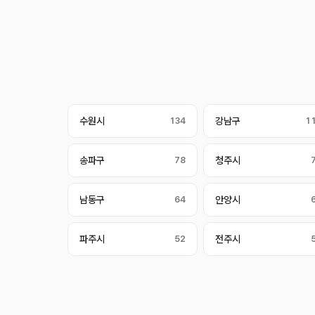
수원시
134
강남구
1
송파구
78
청주시
남동구
64
안양시
파주시
52
전주시