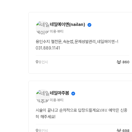
네일에이엔(nailan)
미용·뷰티
용인수지 젤전문,속눈썹,문제성발관리,네일에이엔~!
031.889.1141
용인시
860
네일마주봄
미용·뷰티
시술이 끝나고 순차적으로 답장드릴게요ꈍꈊꈍ 예약은 신중
히 해주세요!
용인시
698