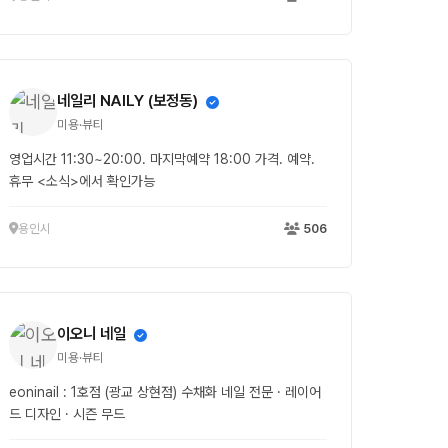
네일리 NAILY (보정동)
미용·뷰티
영업시간 11:30~20:00. 마지막예약 18:00 가격. 예약.
휴무 <소식>에서 확인가능
용인시
506
이오니 네일
미용·뷰티
eoninail : 1호점 (광교 상현점) 수채화 네일 전문 · 레이어
드 디자인 · 시즌 무드