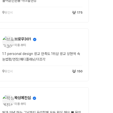
물어뜯는손톱 아크릴연장
용인시
175
브로우301
미용·뷰티
1:1 personal design 광교 만족도 1위샵 광교 상현역 속
눈썹펌/연장/패디플래닝/더조각
용인시
150
왁싱에진심
미용·뷰티
털과 안녕 하는 그날까지 우리함께 모두 왁싱 해요 ♥ 문의