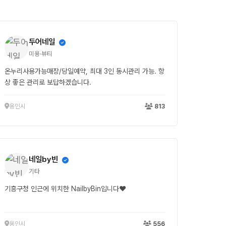
두어네일
미용·뷰티
온누리사용가능매장/당일예약, 최대 3인 동시관리 가능. 항
상 좋은 관리로 보답하겠습니다.
용인시
813
네일by빈
기타
기흥구청 인근에 위치한 NailbyBin입니다❤
용인시
556