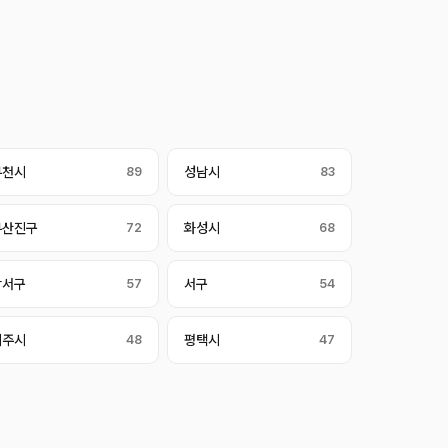
부천시
89
성남시
83
부산진구
72
화성시
68
강서구
57
서구
54
제주시
48
평택시
47