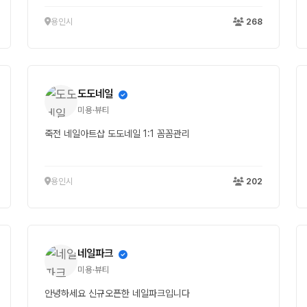
용인시
268
도도네일
미용·뷰티
죽전 네일아트샵 도도네일 1:1 꼼꼼관리
용인시
202
네일파크
미용·뷰티
안녕하세요 신규오픈한 네일파크입니다