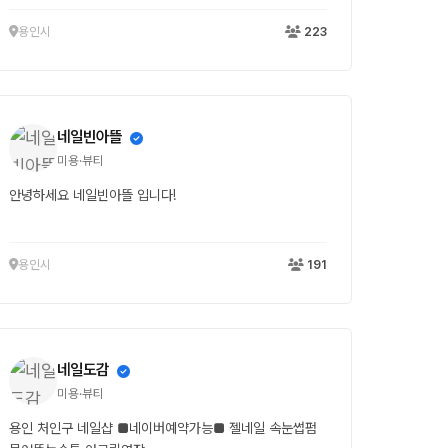
용인시
223
네일빈아뜰
미용·뷰티
안녕하세요 네일빈아뜰 입니다!
용인시
191
네일도감
미용·뷰티
용인 처인구 네일샵 ■네이버예약가능■ 젤네일 속눈썹펌