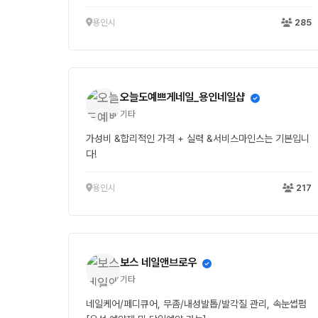
용인시
285
오늘도예쁘게네일_용인네일샵
기타
가성비 &합리적인 가격 + 실력 &서비스마인스는 기본입니
다!
용인시
217
보스 네일앤브로우
기타
네일케어/페디큐어, 무좀/내성발톱/발각질 관리, 속눈썹펌