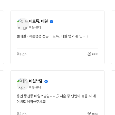
이토록. 네일
미용·뷰티
젤네일 · 속눈썸펌 전문 이토록, 네일 앤 래쉬 입니다
용인시
860
네일쓰담
미용·뷰티
용인 동천동 네일쓰담입니다◡̈ 시술 중 답변이 늦을 시 네
이버로 예약해주세요!
용인시
628