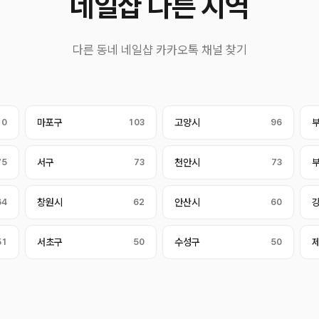
네일샵 다른 지역
다른 동네 네일샵 카카오톡 채널 찾기
10
마포구
103
고양시
96
75
서구
73
천안시
73
64
창원시
62
안산시
60
51
서초구
50
수성구
50