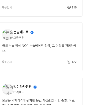
용인시
316
논술메이트
교육·학원
국내 논술 첨삭 NO.1 논술메이트 첨삭, 그 이상을 경험하세
요.
용인시
177
빛이라사진관
IT·서비스
보정동 카페거리에 위치한 용인 사진관입니다. 증명, 여권,