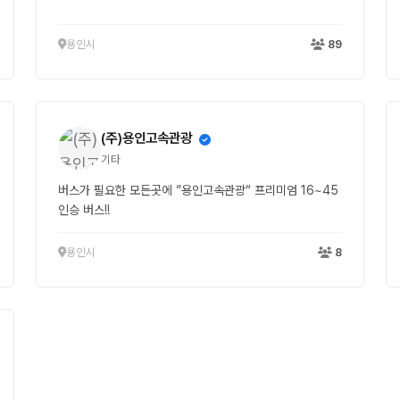
용인시
89
(주)용인고속관광
기타
버스가 필요한 모든곳에 ”용인고속관광“ 프리미엄 16~45
인승 버스!!
용인시
8