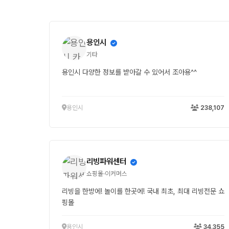
용인시
기타
용인시 다양한 정보를 받아갈 수 있어서 조아용^^
용인시
238,107
리빙파워센터
쇼핑몰·이커머스
리빙을 한방에! 놀이를 한곳에! 국내 최초, 최대 리빙전문 쇼
핑몰
용인시
34,355