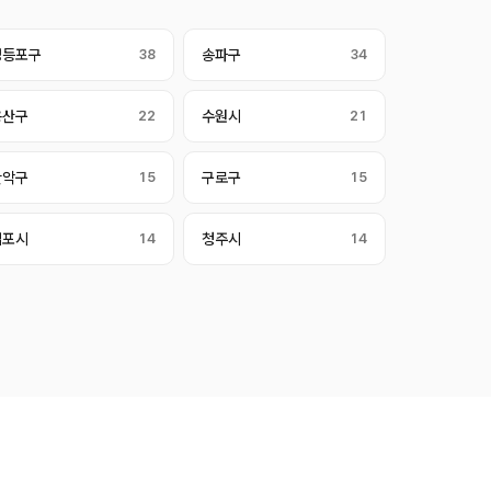
영등포구
38
송파구
34
용산구
22
수원시
21
관악구
15
구로구
15
김포시
14
청주시
14