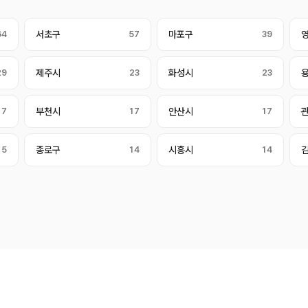
64
서초구
57
마포구
39
29
제주시
23
화성시
23
17
부천시
17
안산시
17
15
종로구
14
시흥시
14