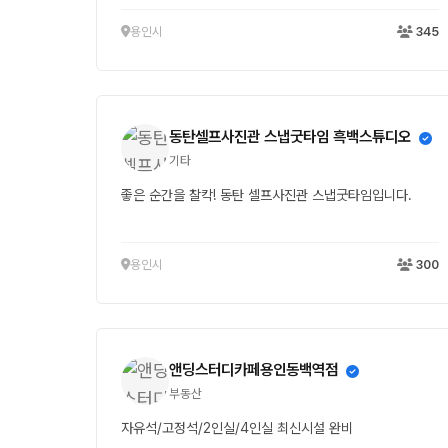
용인시
345
동탄셀프사진관 스냅굿타임 흑백스튜디오
기타
좋은 순간을 찰칵! 동탄 셀프사진관 스냅굿타임입니다.
용인시
300
앤딩스터디카페용인동백역점
부동산
자유석/고정석/2인실/4인실 최신시설 완비