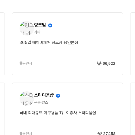
링크맘
기타
365일 베이비페어 링크맘 용인본점
용인시
66,522
스타디움샵
운동·헬스
국내 최대규모 야구용품 1위 야중사 스타디움샵
용인시
27,458