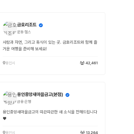
금호리조트
운동·헬스
사람과 자연, 그리고 휴식이 있는 곳. 금호리조트와 함께 즐
거운 여행을 준비해 보세요!
용인시
42,461
용인중앙새마을금고(본점)
금융·은행
용인중앙새마을금고의 따끈따끈한 새 소식을 전해드립니다
♥
용인시
13,264