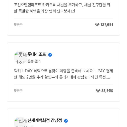
조선호텔앤리조트 카카오톡 채널을 추가하고, 채널 친구만을 위
한 특별한 혜택을 가장 먼저 만나보세요!
중구
127,691
롯데리조트
운동·헬스
럭키 L.DAY 혜택으로 봄맞이 여행을 준비해 보세요! L.PAY 결제
만 해도 2만원 추가 할인부터 롯데시네마 관람권 · 와인 특전,
L.POINT & 리워즈 포인트 적립까지 모두 한 번에 ■ 이벤트 기
간 -투숙 기간 : 26.03.05 ~ 03.31 ■ 대상 지점 -속초, 부여,
중구
83,950
김해 ■ 혜택 ✔ L.PAY 결제 시 2만원 추가 할인 ✔ 롯데시네마
관람권 2매 + 와인 1병 ✔ 부대업장 최대 60% 할인 ✔ 3월 한정
선착순 과자세트 제공 ☞ 자세히 보기 : https://bit.ly/4ll6PdO
신세계백화점 강남점