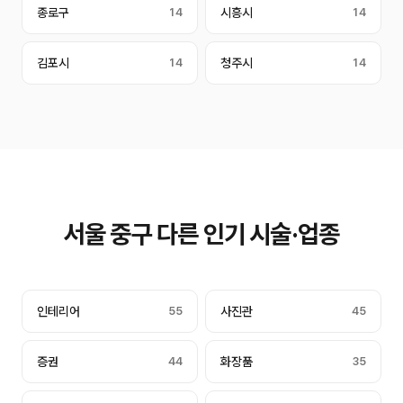
종로구
14
시흥시
14
김포시
14
청주시
14
서울 중구 다른 인기 시술·업종
인테리어
55
사진관
45
증권
44
화장품
35