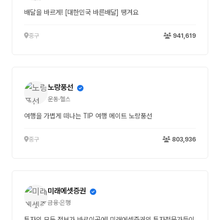
배달을 바르게! [대한민국 바른배달] 땡겨요
중구
941,619
노랑풍선
운동·헬스
여행을 가볍게 떠나는 TIP 여행 메이트 노랑풍선
중구
803,936
미래에셋증권
금융·은행
투자의 모든 정보가 바로이곳에! 미래에셋증권의 투자전문가들이