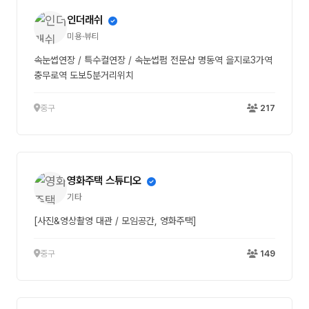
인더래쉬
미용·뷰티
속눈썹연장 / 특수컬연장 / 속눈썹펌 전문샵 명동역 을지로3가역
충무로역 도보5분거리위치
중구
217
영화주택 스튜디오
기타
[사진&영상촬영 대관 / 모임공간, 영화주택]
중구
149