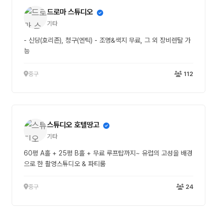
드로마 스튜디오
기타
- 신당(호리존), 청구(엔틱) - 조명&색지 무료, 그 외 장비렌탈 가
능
중구
112
스튜디오 호텔땅고
기타
60평 A홀 + 25평 B홀 + 무료 루프탑까지~ 유럽의 고성을 배경
으로 한 촬영스튜디오 & 파티룸
중구
24