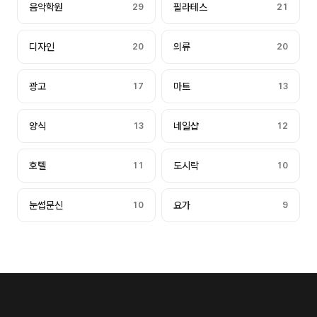
음악학원
29
필라테스
21
디자인
20
의류
20
광고
17
마트
13
양식
13
네일샵
12
호텔
11
도시락
10
눈썹문신
10
요가
9