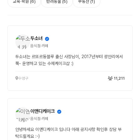
교육·학원 (6)
반려동물 (5)
부동산 (1)
두소녀
음식점·카페
두소녀는 르또르동블루 출신 사장님이, 2017년부터 광안리에서
쭉- 운영하고 있는 수제케이크샵 :)
수영구
11,211
이앤디케이크
음식점·카페
안녕하세요 이앤디케이크 입니다 아래 공지사항 확인후 상담 부
탁드릴게요 :-)