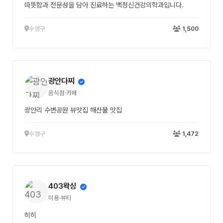
따뜻함과 전문성을 담아 진료하는 백정신건강의학과입니다.
수영구
1,500
광안다찌
음식점·카페
광안리 수변공원 뷰맛집 해산물 맛집
수영구
1,472
403왁싱
미용·뷰티
히히