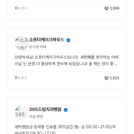
수영구
1,350
소프티케이크하우스
음식점·카페
안녕하세요! 소프티케이크하우스입니다. 세번째를 맞이하는 어버
이날 인 만큼 더 풍성하게 준비해 보았습니다! 올 해는 많이 좋아
해주시는 고구마 쌀케이크를 추가해보았어요^...^ 다가오는 5월
소프티와 함께해요 . . . ♡ *디자인 카피, 타샵 제작의뢰 Xxxx.
수영구
1,322
.* 1. 베이스 케이크 - 70,000원 * 사이즈 - 높은 1호사이즈 4-
7인용 (고정) * 종류 - 고구마 / 후르츠 (망고+애플청포도) * 구
성 - 케이크+ 투명상자 + 리본 + 실버초 + 케이크 칼 2. 플러피
케이크 - 53,000원 / 64,000원 * 사이즈 - 미니( 2~3인용 지
365드림치과병원
름 13cm) / 1호( 4~6인용 지름 16cm) * 종류 - 고구마 / 후르
츠 (망고+애플청포도) * 구성 - 케이크+ 투명상자 + 리본 + 실버
의료·병원
초 + 케이크 칼 3. 샌드 케이크 - 55,000원 * 사이즈 - 1호 하
대학병원급 분과별 진료를 365일⏰/월~금 09:30~21:00/주
프사이즈 3-4인용 (고정) * 종류 - 고구마 / 후르츠 (망고+애플청
말공휴일 09:30~17:00