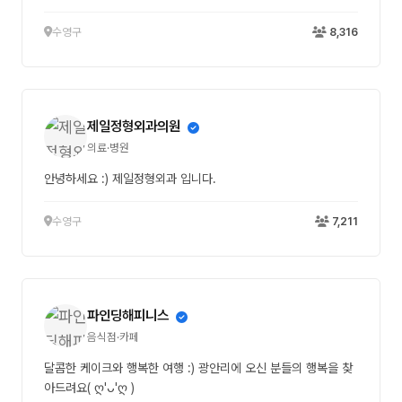
수영구
8,316
제일정형외과의원
의료·병원
안녕하세요 :) 제일정형외과 입니다.
수영구
7,211
파인딩해피니스
음식점·카페
달콤한 케이크와 행복한 여행 :) 광안리에 오신 분들의 행복을 찾
아드려요( ღ'ᴗ'ღ )