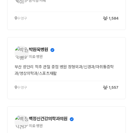
음식점·카페
수영구
1,584
박원욱병원
의료·병원
부산 광안리 척추 관절 중점 병원 정형외과/신경과/마취통증학
과/영상의학과/스포츠재활
수영구
1,557
백정신건강의학과의원
의료·병원