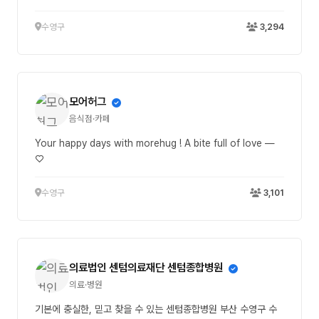
수영구
3,294
모어허그
음식점·카페
Your happy days with morehug ! A bite full of love —
♡
수영구
3,101
의료법인 센텀의료재단 센텀종합병원
의료·병원
기본에 충실한, 믿고 찾을 수 있는 센텀종합병원 부산 수영구 수