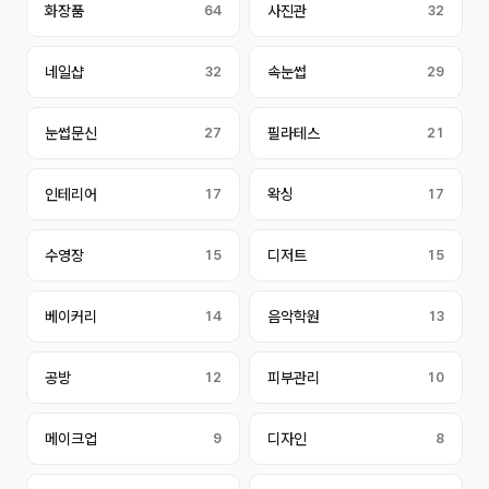
화장품
64
사진관
32
네일샵
32
속눈썹
29
눈썹문신
27
필라테스
21
인테리어
17
왁싱
17
수영장
15
디저트
15
베이커리
14
음악학원
13
공방
12
피부관리
10
메이크업
9
디자인
8