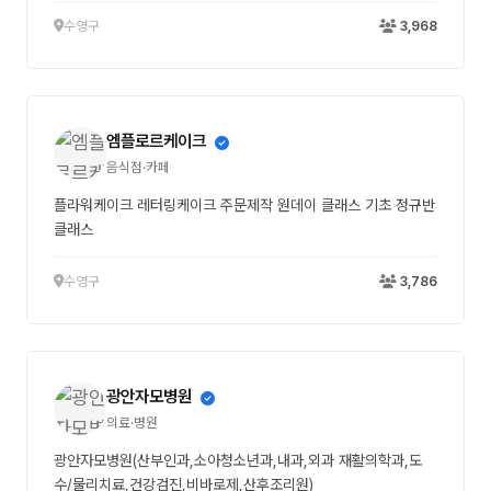
수영구
3,968
엠플로르케이크
음식점·카페
플라워케이크 레터링케이크 주문제작 원데이 클래스 기초 정규반
클래스
수영구
3,786
광안자모병원
의료·병원
광안자모병원(산부인과,소아청소년과,내과,외과 재활의학과,도
수/물리치료,건강검진,비바로제,산후조리원)