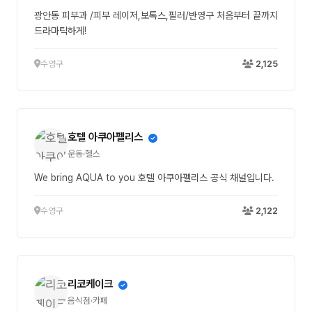
광안동 피부과 /피부 레이저,보톡스,필러/반영구 처음부터 끝까지
드라마틱하게!
수영구
2,125
호텔 아쿠아펠리스
운동·헬스
We bring AQUA to you 호텔 아쿠아펠리스 공식 채널입니다.
수영구
2,122
리코케이크
음식점·카페