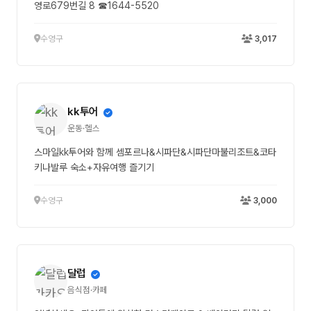
영로679번길 8 ☎1644-5520
수영구
3,017
kk투어
운동·헬스
스마일kk투어와 함께 셈포르나&시파단&시파단마불리조트&코타
키나발루 숙소+자유여행 즐기기
수영구
3,000
달럽
음식점·카페