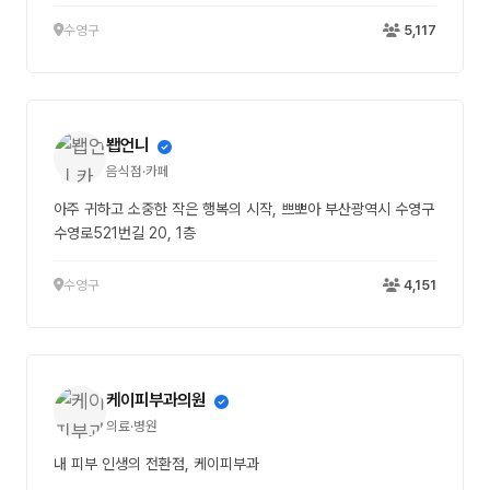
수영구
5,117
봽언니
음식점·카페
아주 귀하고 소중한 작은 행복의 시작, 쁘뽀아 부산광역시 수영구
수영로521번길 20, 1층
수영구
4,151
케이피부과의원
의료·병원
내 피부 인생의 전환점, 케이피부과