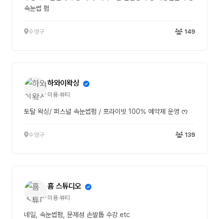
속눈썹 펌
수영구
149
하와이왁싱
미용·뷰티
토탈 왁싱/ 퍼스널 속눈썹펌 / 프라이빗 100% 예약제 운영 ᰔ
수영구
139
횸 스튜디오
미용·뷰티
네일, 속눈썹펌, 문제성 손발톱 수강 etc