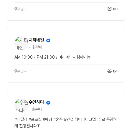
수영구
90
치타네일
미용·뷰티
AM 10:00 - PM 21:00 / 미리예약시심야가능
수영구
64
수연하다
미용·뷰티
#데일리 #프로필 #웨딩 #혼주 #면접 헤어메이크업 1:1로 꼼꼼하
게 진행됩니다❣