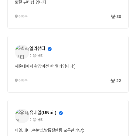
토탈 뷰티샵 입니다
수영구
30
엘라뷰티
미용·뷰티
해운대에서 확장이전 한 엘라입니다:)
수영구
22
유네일(UNail)
미용·뷰티
네일.패디.속눈썹.발톱질환등 모든관리♡(: