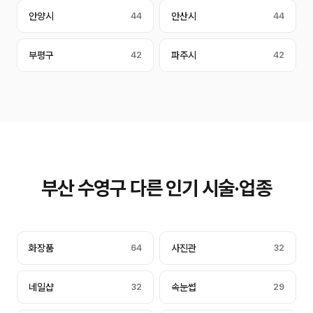
안양시
44
안산시
44
부평구
42
파주시
42
부산 수영구 다른 인기 시술·업종
화장품
64
사진관
32
네일샵
32
속눈썹
29