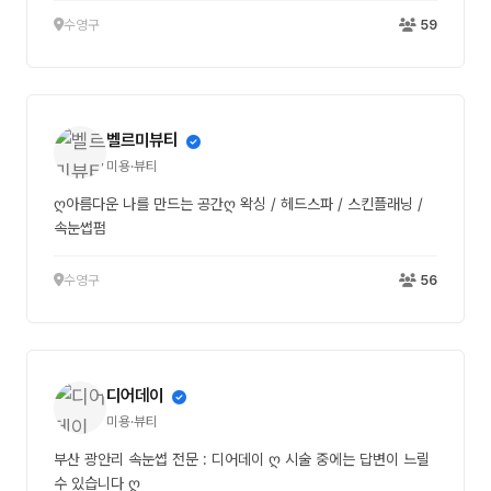
수영구
59
벨르미뷰티
미용·뷰티
ღ아름다운 나를 만드는 공간ღ 왁싱 / 헤드스파 / 스킨플래닝 /
속눈썹펌
수영구
56
디어데이
미용·뷰티
부산 광안리 속눈썹 전문 : 디어데이 ღ 시술 중에는 답변이 느릴
수 있습니다 ღ