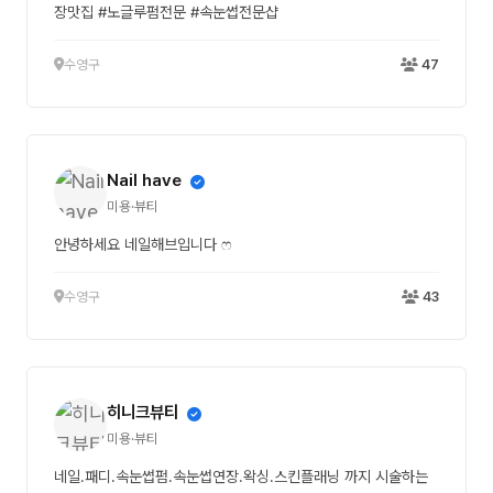
장맛집 #노글루펌전문 #속눈썹전문샵
수영구
47
Nail have
미용·뷰티
안녕하세요 네일해브입니다 ෆ
수영구
43
히니크뷰티
미용·뷰티
네일.패디.속눈썹펌.속눈썹연장.왁싱.스킨플래닝 까지 시술하는