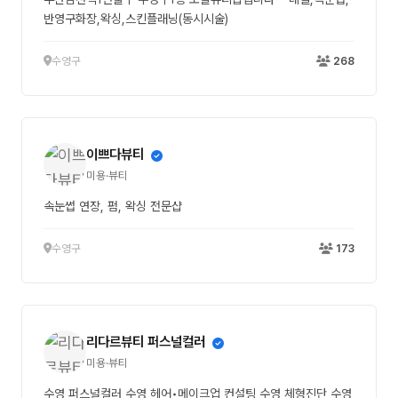
반영구화장,왁싱,스킨플래닝(동시시술)
수영구
268
이쁘다뷰티
미용·뷰티
속눈썹 연장, 펌, 왁싱 전문샵
수영구
173
리다르뷰티 퍼스널컬러
미용·뷰티
수영 퍼스널컬러 수영 헤어•메이크업 컨설팅 수영 체형진단 수영