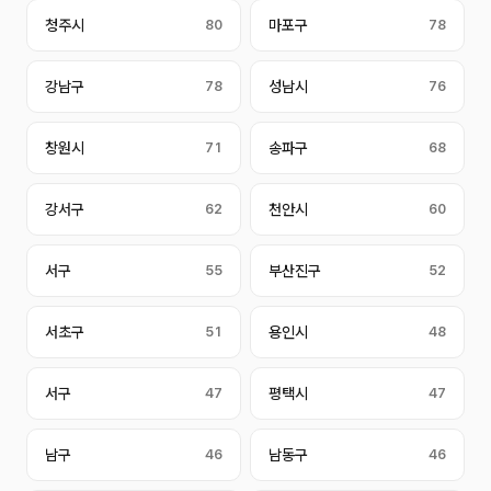
청주시
80
마포구
78
강남구
78
성남시
76
창원시
71
송파구
68
강서구
62
천안시
60
서구
55
부산진구
52
서초구
51
용인시
48
서구
47
평택시
47
남구
46
남동구
46