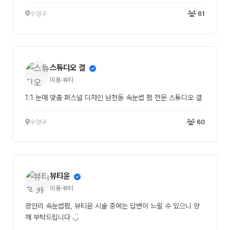
수영구
61
스튜디오 결
미용·뷰티
1:1 눈매 맞춤 퍼스널 디자인 남천동 속눈썹 펌 전문 스튜디오 결
수영구
60
뷰티윤
미용·뷰티
광안리 속눈썹펌, 뷰티윤 시술 중에는 답변이 느릴 수 있으니 양
해 부탁드립니다 ◡̈