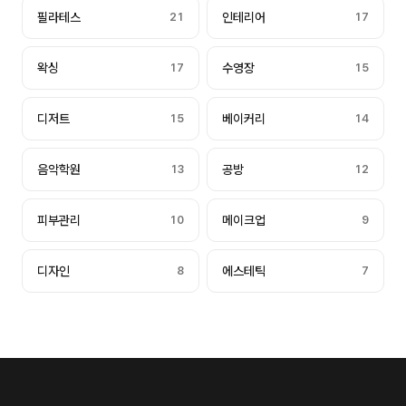
필라테스
21
인테리어
17
왁싱
17
수영장
15
디저트
15
베이커리
14
음악학원
13
공방
12
피부관리
10
메이크업
9
디자인
8
에스테틱
7