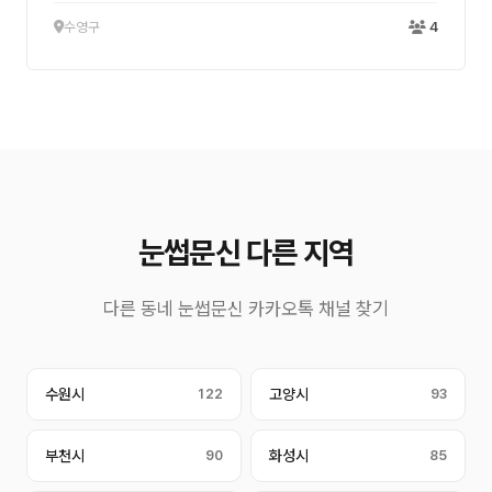
수영구
4
눈썹문신 다른 지역
다른 동네 눈썹문신 카카오톡 채널 찾기
수원시
122
고양시
93
부천시
90
화성시
85