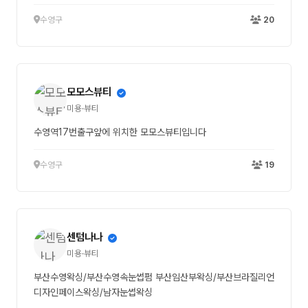
수영구
20
모모스뷰티
미용·뷰티
수영역17번출구앞에 위치한 모모스뷰티입니다
수영구
19
센텀나나
미용·뷰티
부산수영왁싱/부산수영속눈썹펌 부산임산부왁싱/부산브라질리언
디자인페이스왁싱/남자눈썹왁싱