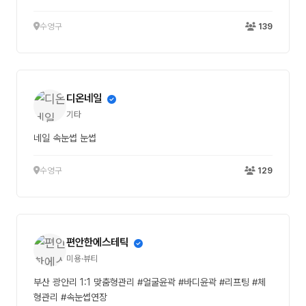
수영구
139
디온네일
기타
네일 속눈썹 눈썹
수영구
129
편안한에스테틱
미용·뷰티
부산 광안리 1:1 맞춤형관리 #얼굴윤곽 #바디윤곽 #리프팅 #체
형관리 #속눈썹연장