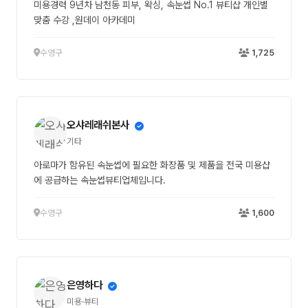
미용경력 9년차 남천동 피부, 왁싱, 속눈썹 No.1 뷰티샵 개인별
맞춤 수강 ,원데이 아카데미
수영구
1,725
오샤레래쉬본사
기타
아로마가 함유된 속눈썹에 필요한 화장품 및 제품을 전국 미용샵
에 공급하는 속눈썹뷰티업체입니다.
수영구
1,600
은영하다
미용·뷰티