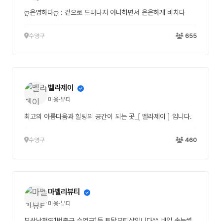
ღ은영하다ღ : 겉으로 드러나지 아니하면서 은은하게 비치다
수영구
655
벨라제이
미용·뷰티
최고의 아름다움과 힐링의 공간이 되는 곳_[ 벨라제이 ] 입니다.
수영구
460
마벨리뷰티
미용·뷰티
부산남천역1번출구 수영구1등 토탈뷰티샵입니다^^ 네일,속눈썹,