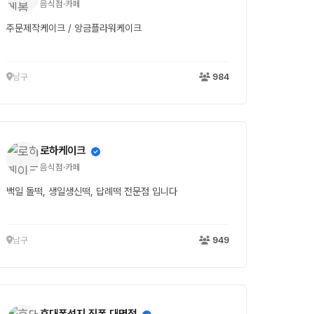
음식점·카페
주문제작케이크 / 앙금플라워케이크
남구
984
로하케이크
음식점·카페
백일 돌떡, 생일생신떡, 답례떡 전문점 입니다
남구
949
휴대폰성지 직폰 대명점