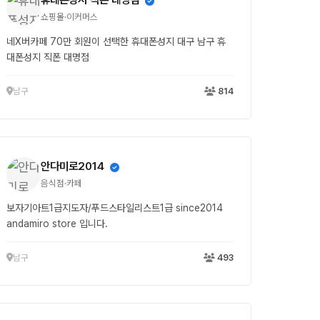
쇼핑몰·이커머스
네X버카페 70만 회원이 선택한 휴대폰성지 대구 남구 휴
대폰성지 직폰 대명점
남구
814
안다미로2014
음식점·카페
보자기아트1급지도자/푸드스타일리스트1급 since2014
andamiro store 입니다.
남구
493