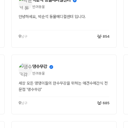
반려동물
안녕하세요, 박순석 동물메디컬센터 입니다.
남구
854
댕수무강
반려동물
세상 모든 댕댕이들의 만수무강을 위하는 애견수제간식 전
문점 '댕수무강'
남구
685