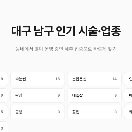
대구 남구 인기 시술·업종
동네에서 많이 운영 중인 세부 업종으로 빠르게 찾기
29
속눈썹
16
눈썹문신
14
9
왁싱
9
네일샵
9
5
공방
3
꽃집
3
3