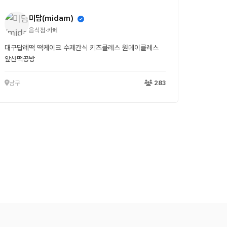
미담(midam)
음식점·카페
대구답례떡 떡케이크 수제간식 키즈클레스 원데이클레스
앞산떡공방
남구
283