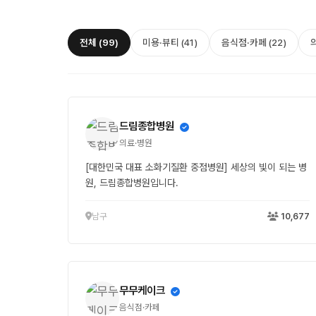
전체 (99)
미용·뷰티 (41)
음식점·카페 (22)
의
드림종합병원
의료·병원
[대한민국 대표 소화기질환 중점병원] 세상의 빛이 되는 병
원, 드림종합병원입니다.
남구
10,677
무무케이크
음식점·카페