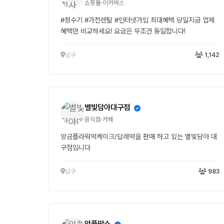
쇼핑몰·이커머스
#정수기 #가전렌탈 #인터넷가입 최대혜택 당일지급 업체
혜택만 비교하세요! 요금은 무조건 동일합니다!
남구
1,142
별빛담아대구점
음식점·카페
앙금플라워떡케이크/답례떡을 판매 하고 있는 별빛담아 대
구점입니다
남구
983
앙플망스