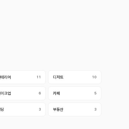
인테리어
11
디저트
10
메이크업
6
카페
5
웨딩
3
부동산
3