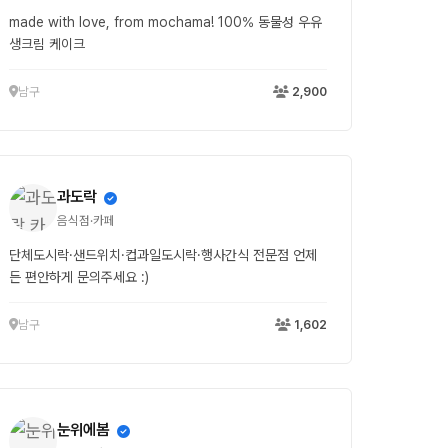
made with love, from mochama! 100% 동물성 우유
생크림 케이크
남구
2,900
과도락
음식점·카페
단체도시락·샌드위치·컵과일도시락·행사간식 전문점 언제
든 편안하게 문의주세요 :)
남구
1,602
눈위에봄