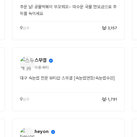
추운 날! 궁물떡볶이 무꼬뭐꼬~ 따수운 국물 한모금으로 추
위를 녹이세요
남구
3,157
스무결
미용·뷰티
대구 속눈썹 전문 뷰티샵 스무결 [속눈썹연장/속눈썹수강]
남구
1,791
heyon