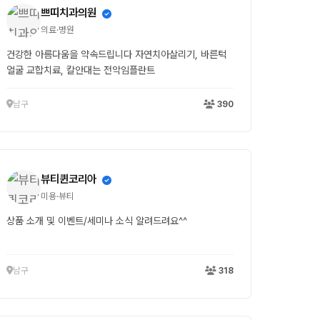
쁘띠치과의원
의료·병원
건강한 아름다움을 약속드립니다 자연치아살리기, 바른턱
얼굴 교합치료, 칼안대는 전악임플란트
남구
390
뷰티퀸코리아
미용·뷰티
상품 소개 및 이벤트/세미나 소식 알려드려요^^
남구
318