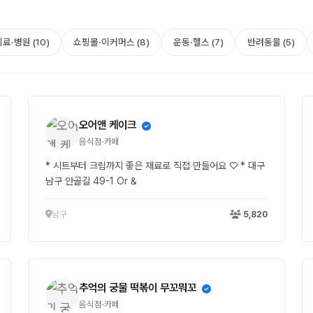
료·병원 (10)
쇼핑몰·이커머스 (8)
운동·헬스 (7)
반려동물 (5)
오어앤 케이크
음식점·카페
* 시트부터 크림까지 좋은 재료로 직접 만들어요 ♡ * 대구
남구 안골길 49-1 Or &
남구
5,820
추억의 궁물 떡볶이 무꼬뭐꼬
음식점·카페