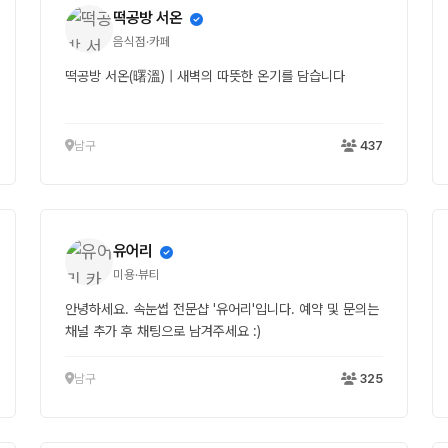
떡공방 서온
음식점·카페
떡공방 서온(曙溫) | 새벽의 따뜻한 온기를 담습니다
남구
437
유어리
미용·뷰티
안녕하세요. 속눈썹 전문샵 '유어리'입니다. 예약 및 문의는
채널 추가 후 채팅으로 남겨주세요 :)
남구
325