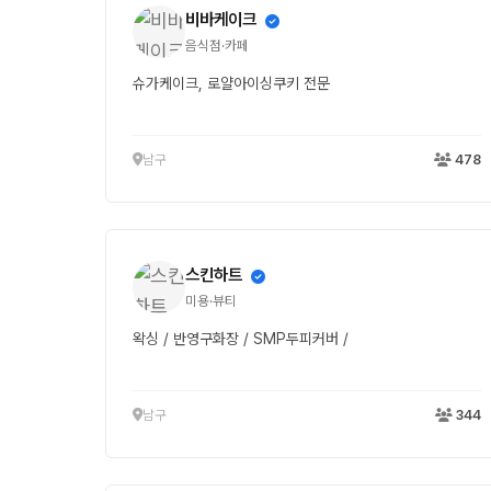
비바케이크
음식점·카페
슈가케이크, 로얄아이싱쿠키 전문
남구
478
스킨하트
미용·뷰티
왁싱 / 반영구화장 / SMP두피커버 /
남구
344