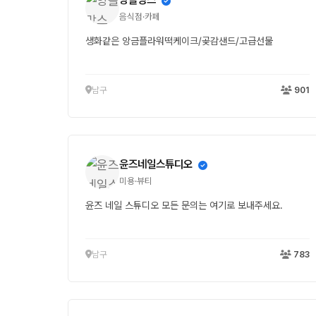
음식점·카페
생화같은 앙금플라워떡케이크/곶감샌드/고급선물
남구
901
윤즈네일스튜디오
미용·뷰티
윤즈 네일 스튜디오 모든 문의는 여기로 보내주세요.
남구
783