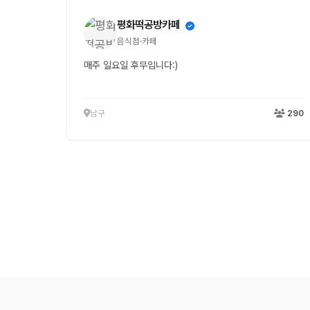
평화떡공방카페
음식점·카페
매주 일요일 후무입니다:)
남구
290