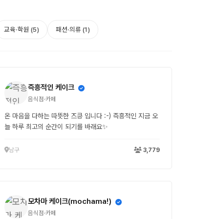
교육·학원 (5)
패션·의류 (1)
즉흥적인 케이크
음식점·카페
온 마음을 다하는 따뜻한 즈킁 입니다 :-) 즉흥적인 지금 오
늘 하루 최고의 순간이 되기를 바래요✨
남구
3,779
모차마 케이크(mochama!)
음식점·카페