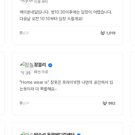
미용·뷰티
헤이온네일입니다. 밤10:30이후에는 답장이 어렵습니다.
다음날 오전 10:10부터 답장 드릴게요!
남구
1,019
잠블리
패션·의류
"Home wear is" 잠옷은 프라이빗한 나만의 공간에서 입
는옷이라 더 특별해요~
남구
962
박순석 동물메디컬센터