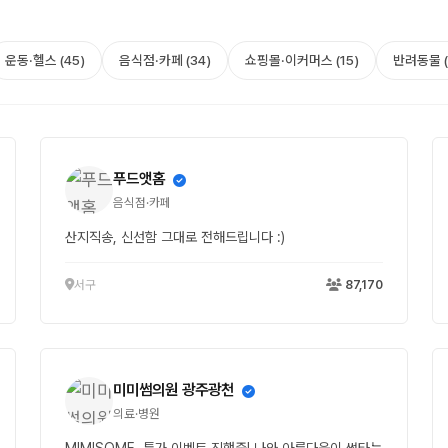
운동·헬스 (45)
음식점·카페 (34)
쇼핑몰·이커머스 (15)
반려동물 (
푸드앳홈
음식점·카페
산지직송, 신선함 그대로 전해드립니다 :)
서구
87,170
미미썸의원 광주광천
의료·병원