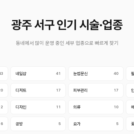
광주 서구 인기 시술·업종
동네에서 많이 운영 중인 세부 업종으로 빠르게 찾기
43
네일샵
41
눈썹문신
40
20
디저트
17
피부관리
17
12
디자인
11
의류
10
6
공방
5
요가
5