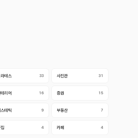
필라테스
33
사진관
31
인테리어
16
증권
15
에스테틱
9
부동산
7
꽃집
4
카페
4