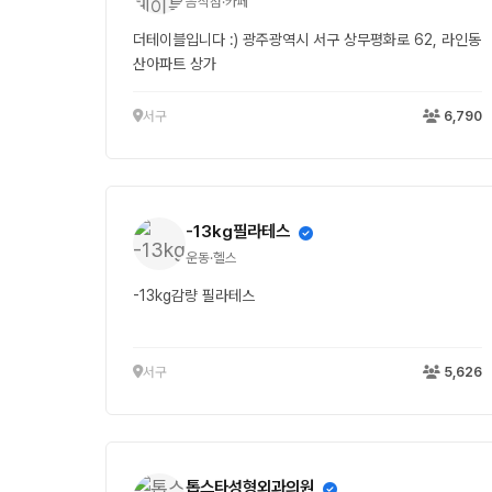
음식점·카페
더테이블입니다 :) 광주광역시 서구 상무평화로 62, 라인동
산아파트 상가
서구
6,790
-13kg필라테스
운동·헬스
-13kg감량 필라테스
서구
5,626
톱스타성형외과의원