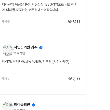
미래산업 육성을 통한 혁신성장, ESG경영으로 시민과 함
께 미래를 창조하는 염주실내수영장입니다.
서구
7,739
샤인빔의원 광주
의료·병원
레이저/스킨케어/보톡스/필러/리프팅 [샤인빔광주]
서구
7,155
미라클의원