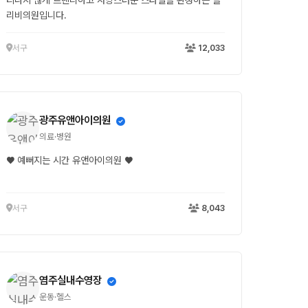
티나지 않게 트렌디하고 사랑스러운 스타일을 완성하는 블
리비의원입니다.
서구
12,033
광주유앤아이의원
의료·병원
♥ 예뻐지는 시간 유앤아이의원 ♥
서구
8,043
염주실내수영장
운동·헬스