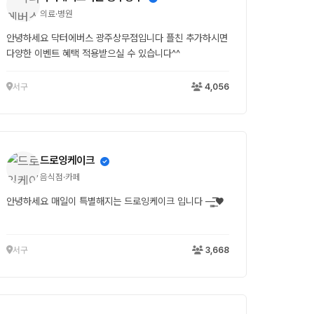
의료·병원
안녕하세요 닥터에버스 광주상무점입니다 플친 추가하시면
다양한 이벤트 혜택 적용받으실 수 있습니다^^
서구
4,056
드로잉케이크
음식점·카페
안녕하세요 매일이 특별해지는 드로잉케이크 입니다 —̳͟͞͞♥
서구
3,668