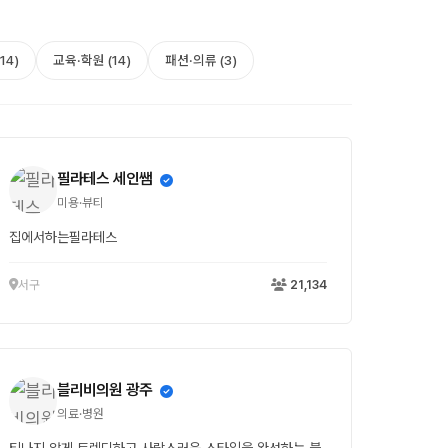
14)
교육·학원 (14)
패션·의류 (3)
필라테스 세인쌤
미용·뷰티
집에서하는필라테스
서구
21,134
블리비의원 광주
의료·병원