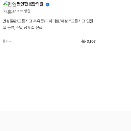
편안한몸한의원
의료·병원
만성질환/교통사고 후유증/다이어트/여성 *교통사고 입원
실 운영,주말,공휴일 진료
서구
3,103