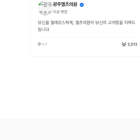
광주엘츠의원
의료·병원
당신을 엘레강스하게, 엘츠의원이 당신의 고귀함을 지켜드
립니다
서구
3,513