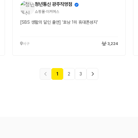
청년통신 광주직영점
쇼핑몰·이커머스
[SBS 생활의 달인 출연] '호남 1위 휴대폰성지'
서구
3,224
1
2
3