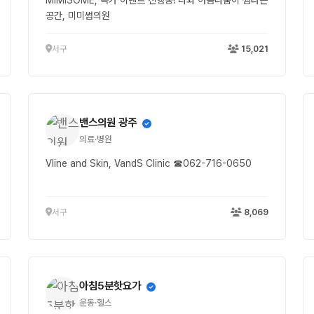
MIMISOME, 특가 이벤트 진행중! 나와 아름다움이 썸타는
공간, 미미썸의원
서구
15,021
밴스의원 광주
의료·병원
Vline and Skin, VandS Clinic ☎062-716-0650
서구
8,069
아침5분핫요가
운동·헬스