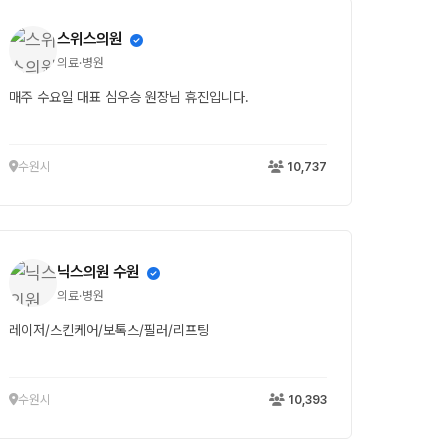
스위스의원
의료·병원
매주 수요일 대표 심우승 원장님 휴진입니다.
수원시
10,737
닉스의원 수원
의료·병원
레이저/스킨케어/보톡스/필러/리프팅
수원시
10,393