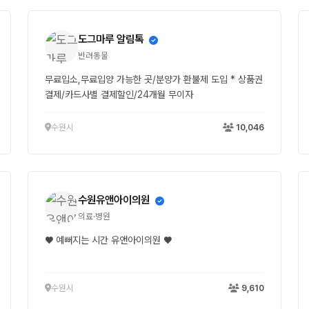
도그마루 알림톡
반려동물
무료입소,무료입양 가능한 곳/분양가 환불제 도입 * 상품권
결제/카드사별 결제할인/24개월 무이자
수원시
10,046
수원유앤아이의원
의료·병원
♥ 예뻐지는 시간 유앤아이의원 ♥
수원시
9,610