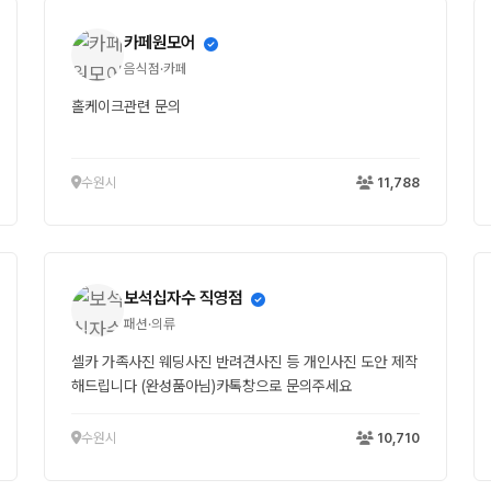
카페원모어
음식점·카페
홀케이크관련 문의
수원시
11,788
보석십자수 직영점
패션·의류
셀카 가족사진 웨딩사진 반려견사진 등 개인사진 도안 제작
해드립니다 (완성품아님)카톡창으로 문의주세요
수원시
10,710