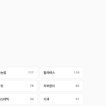
속눈썹
117
필라테스
110
왁싱
76
피부관리
62
에스테틱
34
치과
31