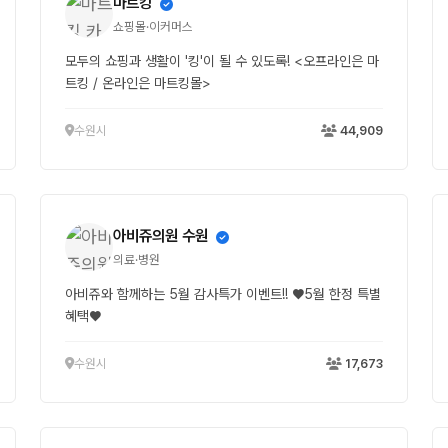
마트킹
쇼핑몰·이커머스
모두의 쇼핑과 생활이 '킹'이 될 수 있도록! <오프라인은 마
트킹 / 온라인은 마트킹몰>
수원시
44,909
아비쥬의원 수원
의료·병원
아비쥬와 함께하는 5월 감사특가 이벤트!! ♥5월 한정 특별
혜택♥
수원시
17,673