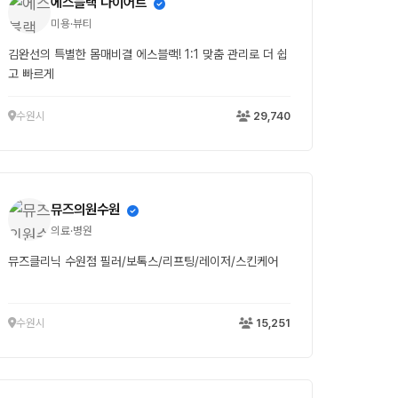
에스블랙 다이어트
미용·뷰티
김완선의 특별한 몸매비결 에스블랙! 1:1 맞춤 관리로 더 쉽
고 빠르게
수원시
29,740
뮤즈의원수원
의료·병원
뮤즈클리닉 수원점 필러/보톡스/리프팅/레이저/스킨케어
수원시
15,251