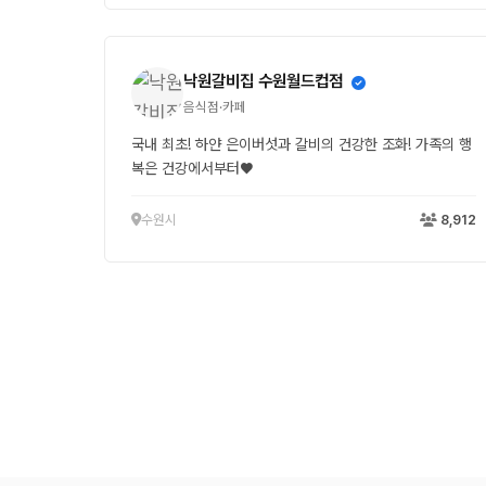
낙원갈비집 수원월드컵점
음식점·카페
국내 최초! 하얀 은이버섯과 갈비의 건강한 조화! 가족의 행
복은 건강에서부터♥
수원시
8,912