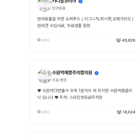
카디날코리아
반려동물
반려동물을 위한 슈퍼푸드 ( 지그니쳐,퍼시캣,오메가트릿 )
반려견 수입사료, 무료샘플 증정
수원시
49,826
수원역예쁨주의쁨의원
의료·병원
♥ 수원역13번출구 우측 1분거리 에 위치한 수원역쁨클리
닉 입니다 ♥ 주차: 스타민영유료주차장
수원시
18,024