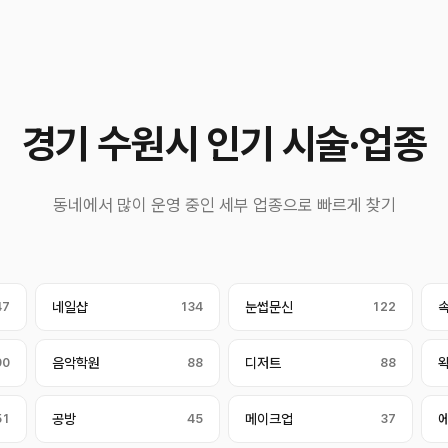
경기 수원시 인기 시술·업종
동네에서 많이 운영 중인 세부 업종으로 빠르게 찾기
47
네일샵
134
눈썹문신
122
90
음악학원
88
디저트
88
51
공방
45
메이크업
37