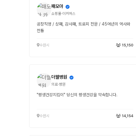
패모아
쇼핑몰·이커머스
공장직영 / 상패, 감사패, 트로피 전문 / 45여년의 역사와
전통
수원시
15,150
더웰병원
의료·병원
"평생건강지킴이" 당신의 평생건강을 약속합니다.
수원시
14,154