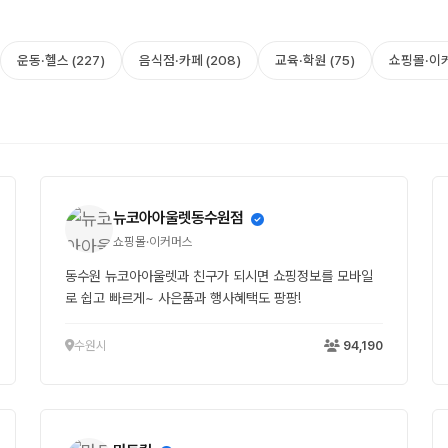
운동·헬스 (227)
음식점·카페 (208)
교육·학원 (75)
쇼핑몰·이커
뉴코아아울렛동수원점
쇼핑몰·이커머스
동수원 뉴코아아울렛과 친구가 되시면 쇼핑정보를 모바일
로 쉽고 빠르게~ 사은품과 행사혜택도 팡팡!
수원시
94,190