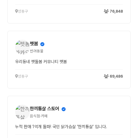
성동구
76,848
펫봄
반려동물
우리동네 펫돌봄 커뮤니티 펫봄
성동구
69,486
한끼통살 스토어
음식점·카페
누적 판매 1억개 돌파! 국민 닭가슴살 '한끼통살' 입니다.