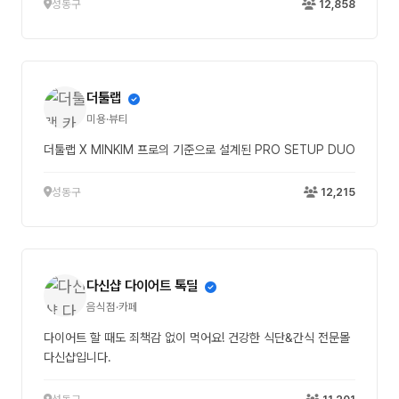
성동구
12,858
더툴랩
미용·뷰티
더툴랩 X MINKIM 프로의 기준으로 설계된 PRO SETUP DUO
성동구
12,215
다신샵 다이어트 톡딜
음식점·카페
다이어트 할 때도 죄책감 없이 먹어요! 건강한 식단&간식 전문몰
다신샵입니다.