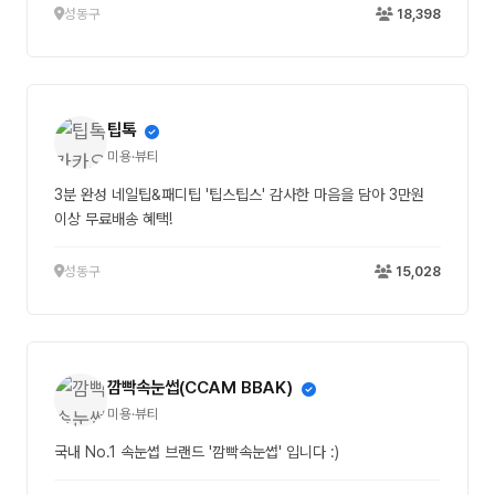
성동구
18,398
팁톡
미용·뷰티
3분 완성 네일팁&패디팁 '팁스팁스' 감사한 마음을 담아 3만원
이상 무료배송 혜택!
성동구
15,028
깜빡속눈썹(CCAM BBAK)
미용·뷰티
국내 No.1 속눈썹 브랜드 '깜빡속눈썹' 입니다 :)