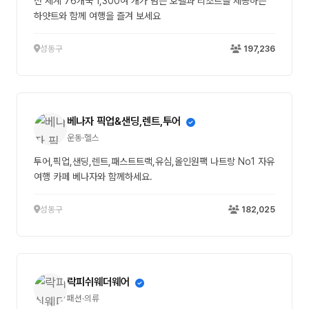
전 세계 76개국 1,300여 개가 넘는 호텔과 리조트를 제공하는
하얏트와 함께 여행을 즐겨 보세요
성동구
197,236
베나자 픽업&샌딩,렌트,투어
운동·헬스
투어,픽업,샌딩,렌트,패스트트랙,유심,올인원팩 나트랑 No1 자유
여행 카페 베나자와 함께하세요.
성동구
182,025
락피쉬웨더웨어
패션·의류