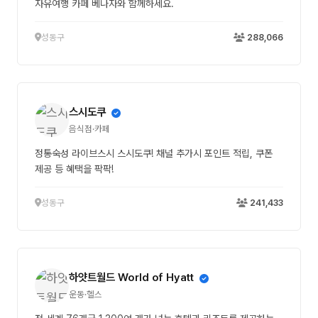
자유여행 카페 베나자와 함께하세요.
성동구
288,066
스시도쿠
음식점·카페
정통숙성 라이브스시 스시도쿠! 채널 추가시 포인트 적립, 쿠폰
제공 등 혜택을 팍팍!
성동구
241,433
하얏트월드 World of Hyatt
운동·헬스