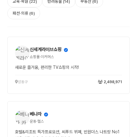
교육·학원 (22)
반려동물 (14)
부동산 (6)
패션·의류 (6)
신세계라이브쇼핑
쇼핑몰·이커머스
새로운 즐거움, 편리한 TV쇼핑의 시작!
성동구
2,498,971
베나자
운동·헬스
호텔&리조트 특가프로모션, 씨푸드 뷔폐, 빈원더스 나트랑 No1