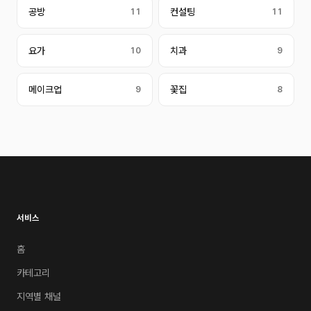
공방
11
컨설팅
11
요가
10
치과
9
메이크업
9
꽃집
8
서비스
홈
카테고리
지역별 채널