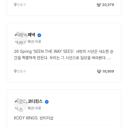
성동구
20,379
페넥
패션·의류
26 Spring 'SEEN THE WAY SEES'. 사랑의 시선은 사소한 순
간을 특별하게 만든다. 우리는 그 시선으로 일상을 바라본다. 누
군가의 하루와 취향을 담는 작은 순간들. 사랑이 보는 방식으로.
https://fennec.co.kr/
성동구
19,909
코디킹스
패션·의류
KODY KINGS. 빈티지샵