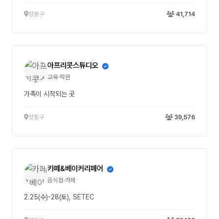
성동구
41,714
아프리콧스튜디오
교육·학원
가족이 시작되는 곳
성동구
39,576
카페&베이커리페어
음식점·카페
2.25(수)-28(토), SETEC