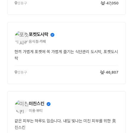
성동구
47,050
포켓도시락
음식점·카페
한끼 가볍게 포켓에 쏙 가볍게 즐기는 식단관리 도시락, 포켓도시
락
성동구
46,807
미친스킨
미용·뷰티
같은 피부는 하루도 없습니다. 내일 빛나는 미친 피부를 위한 美
친스킨