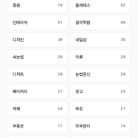
증권
74
필라테스
52
인테리어
51
음악학원
44
디자인
39
네일샵
35
속눈썹
29
의류
28
디저트
28
눈썹문신
28
베이커리
27
광고
24
카페
24
왁싱
21
부동산
17
피부관리
14