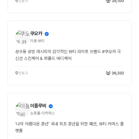
성동구
39,100
쿠오카
미용·뷰티
성수동 공방 레시피의 감각적인 뷰티 라이프 브랜드 #쿠오카 극
신선 스킨케어 & 퍼퓸드 바디케어
성동구
36,333
이플루비
쇼핑몰·이커머스
‘나의 아름다운 중년’ 국내 최초 중년을 위한 패션, 뷰티 커머스 플
랫폼