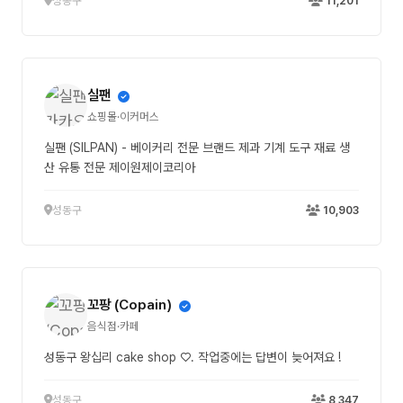
성동구
11,201
실팬
쇼핑몰·이커머스
실팬 (SILPAN) - 베이커리 전문 브랜드 제과 기계 도구 재료 생
산 유통 전문 제이원제이코리아
성동구
10,903
꼬팡 (Copain)
음식점·카페
성동구 왕십리 cake shop ♡. 작업중에는 답변이 늦어져요 !
성동구
8,347