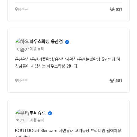
용산구
631
하우스왁싱 용산점
미용·뷰티
용산왁싱/용산커플왁싱/용산남자왁싱/용산눈썹왁싱 5만명의 하
친님들이 사랑하는 하우스왁싱 입니다.
용산구
581
부티쥬르
미용·뷰티
BOUTIJOUR Skincare 자연유래 고기능성 프리미엄 웰에이징