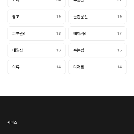
카페
부동산
광고
19
눈썹문신
19
피부관리
18
베이커리
17
네일샵
16
속눈썹
15
의류
14
디저트
14
서비스