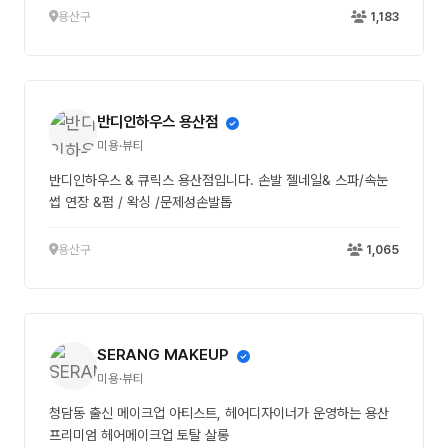
용산구
1,183
반디인하우스 용산점
미용·뷰티
반디인하우스 & 큐릭스 용산점입니다. 손발 젤네일& 스파/속눈
썹 연장 &펌 / 왁싱 /문제성손발톱
용산구
1,065
SERANG MAKEUP
미용·뷰티
청담동 출신 메이크업 아티스트, 헤어디자이너가 운영하는 용산
프리미엄 헤어메이크업 토탈 살롱