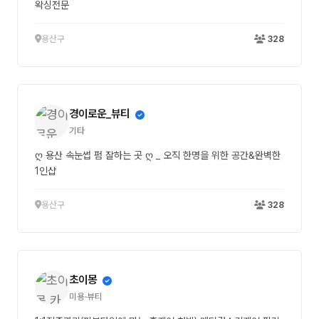
왁싱전문
용산구
328
경이로운_뷰티
기타
ღ 용산 속눈썹 펌 잘하는 곳 ღ _ 오직 한명을 위한 공간&완벽한
1인샵
용산구
328
초이몽
미용·뷰티