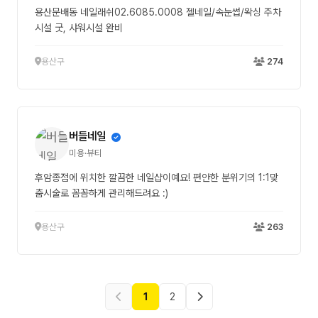
용산문배동 네일래쉬02.6085.0008 젤네일/속눈썹/왁싱 주차
시설 굿, 샤워시설 완비
용산구
274
버들네일
미용·뷰티
후암종점에 위치한 깔끔한 네일샵이예요! 편안한 분위기의 1:1맞
춤시술로 꼼꼼하게 관리해드려요 :)
용산구
263
1
2