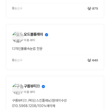
용산구
875
오드볼륨래쉬
미용·뷰티
디자인볼륨속눈썹 전문
용산구
640
구름뷰티끄
미용·뷰티
구름뷰티끄 /왁싱/스킨플래닝/원데이수강
010.5968.1208/100%예약제