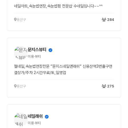
네일아트,속눈썹연장,속눈썹펌 전문샵 수네일입니다~~^^
용산구
284
문지스뷰티
미용·뷰티
젤네일,속눈썹연장전문 “문지스네일앤래쉬“ 신용산역3번출구연
결상가/주차 2시간무료/토,일영업
용산구
275
네일래쉬
미용·뷰티