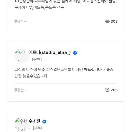
1:1집중관리(피부타입에 맞는 홈케어 처방) 메디컬스킨케어,필링,
문제성피부,여드름,등드름 전문
용산구
308
에트나(studio_etna_)
미용·뷰티
고객의 니즈에 맞춘 퍼스널브로우를 디자인 해드립니다 시술중
답장 늦을수있습니다
용산구
285
수네일
미용·뷰티