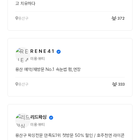
고 치유하다
용산구
372
R E N E 4 1
미용·뷰티
용산 예약/재방문 No.1 속눈썹 펌,연장
용산구
333
리드왁싱
미용·뷰티
용산구 왁싱전문 만족도1위 첫방문 50% 할인 / 호주천연 라이콘