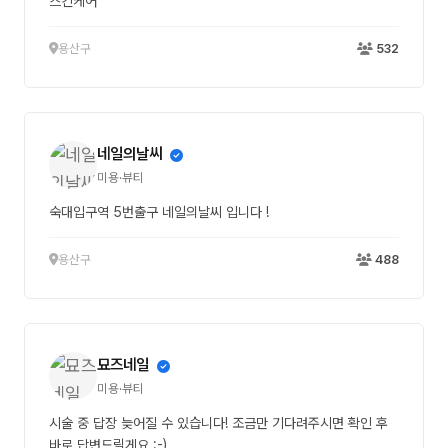
스킨케어
용산구
532
네일의날씨
미용·뷰티
숙대입구역 5번출구 네일의날씨 입니다 !
용산구
488
묘즈네일
미용·뷰티
시술 중 답장 늦어질 수 있습니다! 조금만 기다려주시면 확인 후
바로 답변드릴게요 :-)