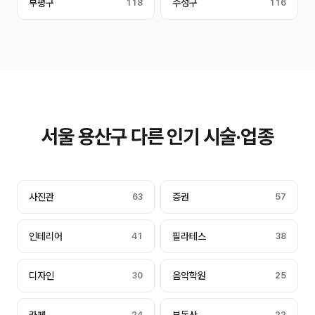
부평구
118
수성구
116
서울 용산구 다른 인기 시술·업종
사진관
63
증권
57
인테리어
41
필라테스
38
디자인
30
음악학원
25
24
22