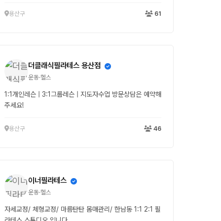
용산구
61
더클래식필라테스 용산점
운동·헬스
1:1개인레슨 | 3:1그룹레슨 | 지도자수업 방문상담은 예약해
주세요!
용산구
46
이너필라테스
운동·헬스
자세교정/ 체형교정/ 마름탄탄 몸매관리/ 한남동 1:1 2:1 필
라테스 스튜디오 입니다