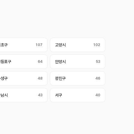
서초구
107
고양시
102
영등포구
64
안양시
53
수성구
48
광진구
46
하남시
43
서구
40