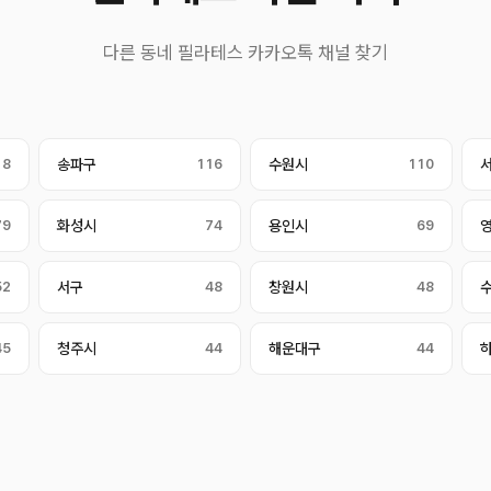
다른 동네 필라테스 카카오톡 채널 찾기
18
송파구
116
수원시
110
79
화성시
74
용인시
69
52
서구
48
창원시
48
45
청주시
44
해운대구
44