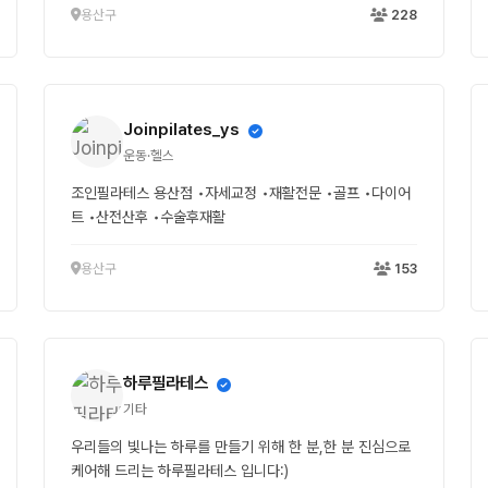
용산구
228
Joinpilates_ys
운동·헬스
조인필라테스 용산점 •자세교정 •재활전문 •골프 •다이어
트 •산전산후 •수술후재활
용산구
153
하루필라테스
기타
우리들의 빛나는 하루를 만들기 위해 한 분,한 분 진심으로
케어해 드리는 하루필라테스 입니다:)