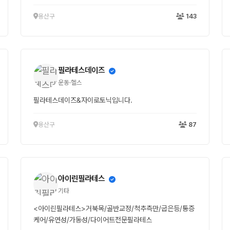
용산구
143
필라테스데이즈
운동·헬스
필라테스데이즈&자이로토닉입니다.
용산구
87
아이린필라테스
기타
<아이린필라테스>거북목/골반교정/척추측만/굽은등/통증
케어/유연성/가동성/다이어트전문필라테스