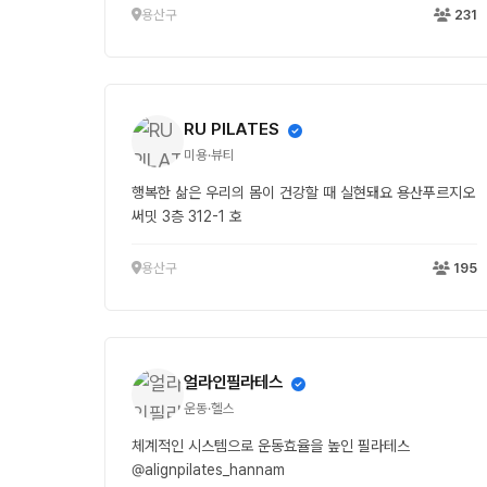
용산구
231
RU PILATES
미용·뷰티
행복한 삶은 우리의 몸이 건강할 때 실현돼요 용산푸르지오
써밋 3층 312-1 호
용산구
195
얼라인필라테스
운동·헬스
체계적인 시스템으로 운동효율을 높인 필라테스
@alignpilates_hannam