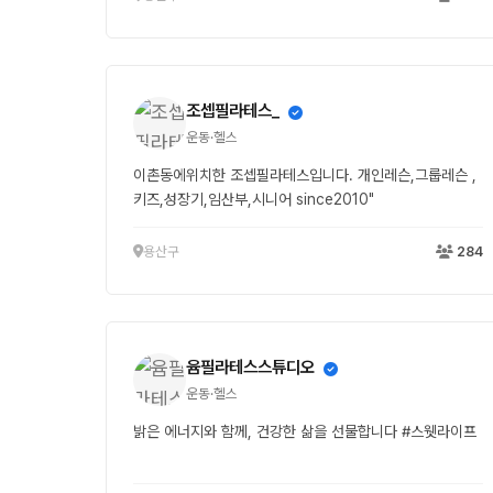
조셉필라테스_
운동·헬스
이촌동에위치한 조셉필라테스입니다. 개인레슨,그룹레슨 ,
키즈,성장기,임산부,시니어 since2010"
용산구
284
윰필라테스스튜디오
운동·헬스
밝은 에너지와 함께, 건강한 삶을 선물합니다 #스웻라이프