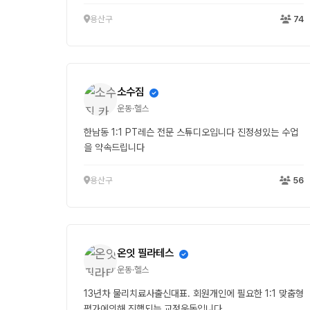
용산구
74
소수짐
운동·헬스
한남동 1:1 PT레슨 전문 스튜디오입니다 진정성있는 수업
을 약속드립니다
용산구
56
온잇 필라테스
운동·헬스
13년차 물리치료사출신대표. 회원개인에 필요한 1:1 맞춤형
평가에의해 진행되는 교정운동입니다.