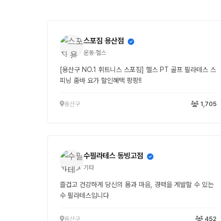
스포짐 용산점
운동·헬스
[용산구 NO.1 휘트니스 스포짐] 헬스 PT 골프 필라테스 스
피닝 줌바 요가 할인혜택 팡팡!!
용산구
1,705
수필라테스 동빙고점
기타
즐겁고 건강하게 당신의 몸과 마음, 경력을 계발할 수 있는
수 필라테스입니다
용산구
452