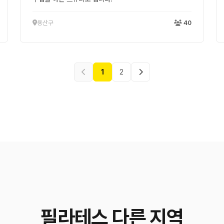
용산구
40
1
2
필라테스 다른 지역