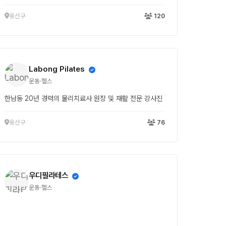
용산구
120
Labong Pilates
운동·헬스
한남동 20년 경력의 물리치료사 원장 및 재활 전문 강사진
용산구
76
우디필라테스
운동·헬스