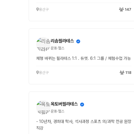
용산구
147
리솜필라테스
운동·헬스
체형 바뀌는 필라테스 1:1 . 듀엣. 6:1 그룹 / 체험수업 가능
용산구
118
옥토버필라테스
운동·헬스
- 10년차, 경희대 학사, 석사과정 스포츠 의/과학 전공 원장
직강