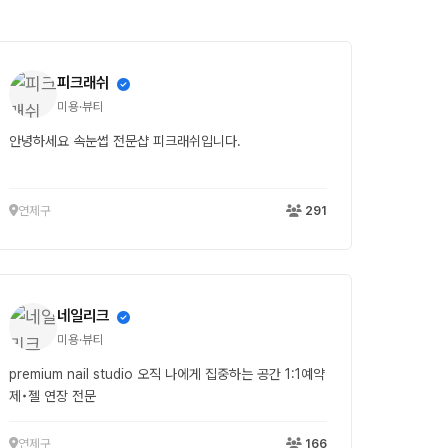
피크래쉬
미용·뷰티
안녕하세요 속눈썹 전문샵 피크래쉬입니다.
연제구
291
네일리크
미용·뷰티
premium nail studio 오직 나에게 집중하는 공간 1:1예약
제•젤 연장 전문
연제구
166