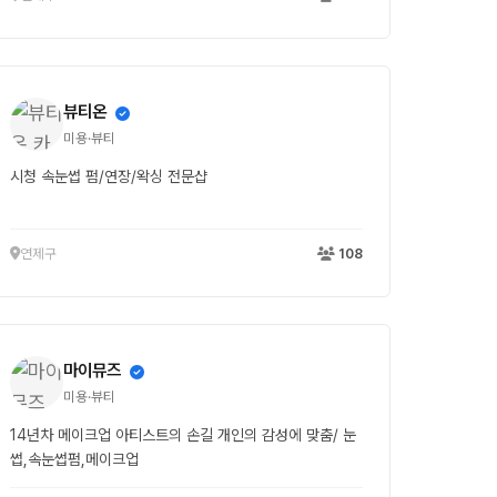
뷰티온
미용·뷰티
시청 속눈썹 펌/연장/왁싱 전문샵
연제구
108
마이뮤즈
미용·뷰티
14년차 메이크업 아티스트의 손길 개인의 감성에 맞춤/ 눈
썹,속눈썹펌,메이크업