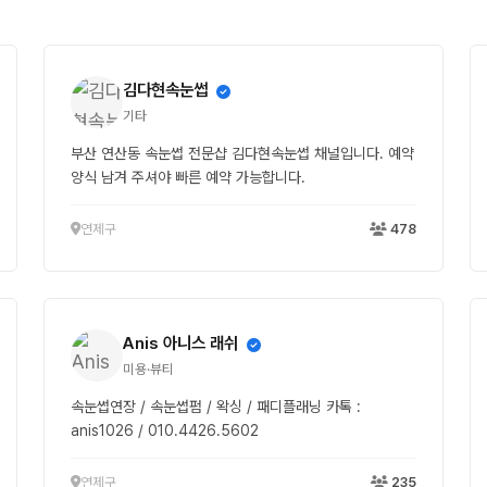
김다현속눈썹
기타
부산 연산동 속눈썹 전문샵 김다현속눈썹 채널입니다. 예약
양식 남겨 주셔야 빠른 예약 가능합니다.
연제구
478
Anis 아니스 래쉬
미용·뷰티
속눈썹연장 / 속눈썹펌 / 왁싱 / 패디플래닝 카톡 :
anis1026 / 010.4426.5602
연제구
235