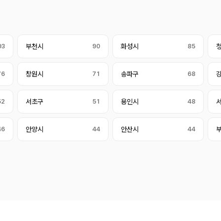
93
부천시
90
화성시
85
76
창원시
71
송파구
68
52
서초구
51
용인시
48
46
안양시
44
안산시
44