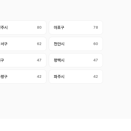
청주시
80
마포구
78
강서구
62
천안시
60
서구
47
평택시
47
부평구
42
파주시
42