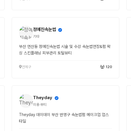
정예진속눈썹
기타
부산 연산동 정예진속눈썹 시술 및 수강 속눈썹연장&펌 왁
싱 스킨플래닝 피부관리 토탈뷰티
연제구
120
Theyday
미용·뷰티
Theyday 데이데이 부산 반영구 속눈썹펌 메이크업 업스
타일