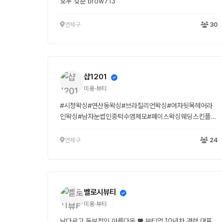
모두 갖춘 brow713
연제구
30
샵1201
미용·뷰티
#시청왁싱#연산동왁싱#브라질리언왁싱#여자뒷목헤어라
인왁싱#남자눈썹인중턱수염제모#페이스왁싱웨딩스킨플래
닝
연제구
24
벨로시뷰티
미용·뷰티
남다르고 독보적인 아름다움 ♥ 뷰티업 10년차 경력 대표