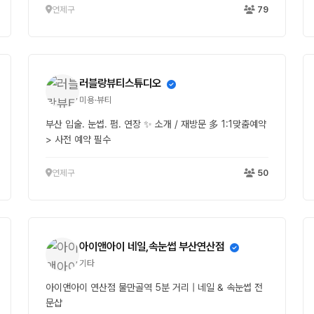
연제구
79
러블랑뷰티스튜디오
미용·뷰티
부산 입술. 눈썹. 펌. 연장 ✨ 소개 / 재방문 多 1:1맞춤예약
> 사전 예약 필수
연제구
50
아이앤아이 네일,속눈썹 부산연산점
기타
아이앤아이 연산점 물만골역 5분 거리 | 네일 & 속눈썹 전
문샵