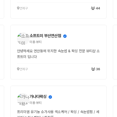
연제구
44
소프트미 부산연산점
미용·뷰티
안녕하세요 연산동에 위치한 속눈썹 & 왁싱 전문 뷰티샵 소
프트미 입니다
연제구
36
가나다왁싱
미용·뷰티
프리미엄 유기농 슈가사용 색소케어 / 왁싱 / 속눈썹펌 / 세