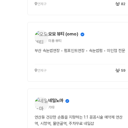
연제구
82
오모 뷰티 (omo)
미용·뷰티
부산 속눈썹연장 • 펌포인트연장 • 속눈썹펌 • 미인점 전문
연제구
59
네일노마
기타
연산동 건강한 손톱을 지향하는 1:1 꼼꼼시술 예약제 연산
역, 시청역, 물만골역, 주차무료 네일샵