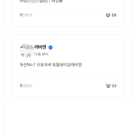
라링(스킨스켈링) / 화장품
연제구
26
레비엔
미용·뷰티
부산No.1 브로우바 토탈뷰티샵레비엔
연제구
23