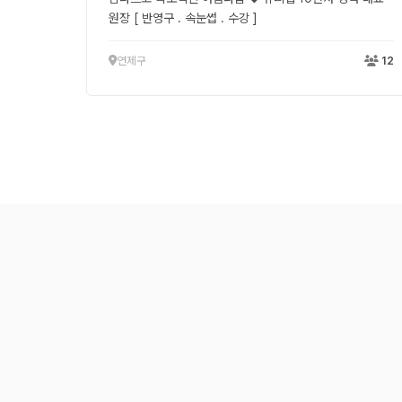
원장 [ 반영구 . 속눈썹 . 수강 ]
연제구
12