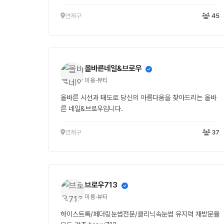
연제구
45
올바른네일&브로우
미용·뷰티
올바른 시선과 태도로 당신의 아름다움을 찾아드리는 올바
른 네일&브로우입니다.
연제구
37
브로우713
미용·뷰티
하이스트록/페더링눈썹전문/클리닉속눈썹 유지력 재방문율