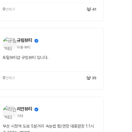
연제구
41
규림뷰티
미용·뷰티
토탈뷰티샵 규림뷰티 입니다.
연제구
35
리안뷰티
기타
부산 시청역 도보 5분거리 속눈썹 펌/연장 대표원장 1:1시