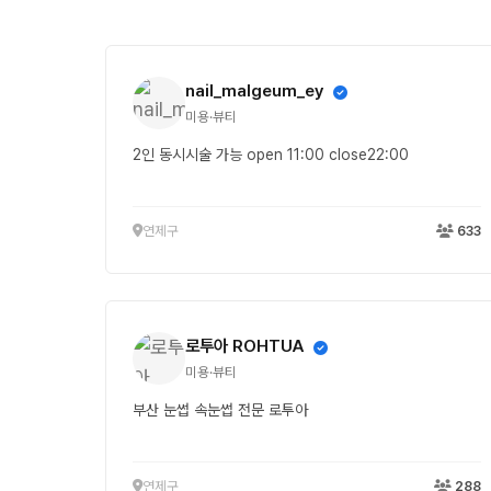
nail_malgeum_ey
미용·뷰티
2인 동시시술 가능 open 11:00 close22:00
연제구
633
로투아 ROHTUA
미용·뷰티
부산 눈썹 속눈썹 전문 로투아
연제구
288