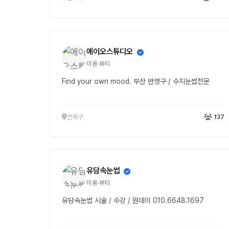
에이오스튜디오
미용·뷰티
Find your own mood. 부산 반영구 / 수지눈썹전문
연제구
137
유담속눈썹
미용·뷰티
유담속눈썹 시술 / 수강 / 원데이 010.6648.1697