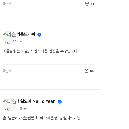
연제구
71
라운드래쉬
기타
이물감없는 시술, 자연스러운 연장을 추구합니다.
연제구
49
네일오예 Nail o.Yeah
미용·뷰티
손•발관리•속눈썹펌 1:1예약제운영, 당일예약가능