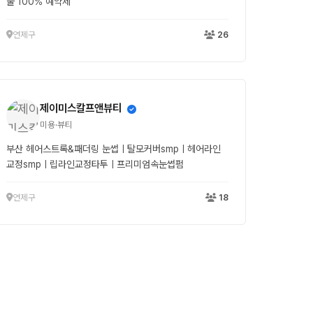
술 100% 예약제
연제구
26
제이미스칼프앤뷰티
미용·뷰티
부산 헤어스트록&패더링 눈썹ㅣ탈모커버smpㅣ헤어라인
교정smpㅣ립라인교정타투ㅣ프리미엄속눈썹펌
연제구
18