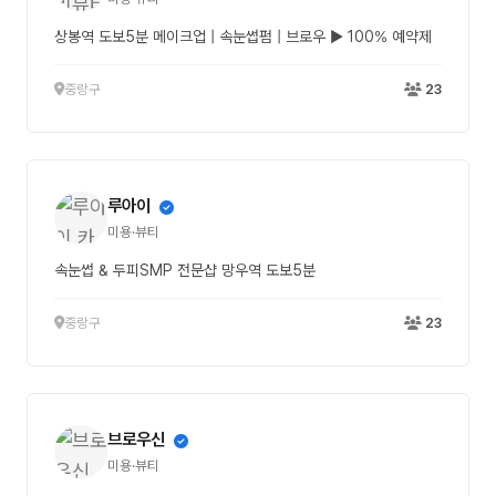
상봉역 도보5분 메이크업 | 속눈썹펌 | 브로우 ▶ 100% 예약제
중랑구
23
루아이
미용·뷰티
속눈썹 & 두피SMP 전문샵 망우역 도보5분
중랑구
23
브로우신
미용·뷰티