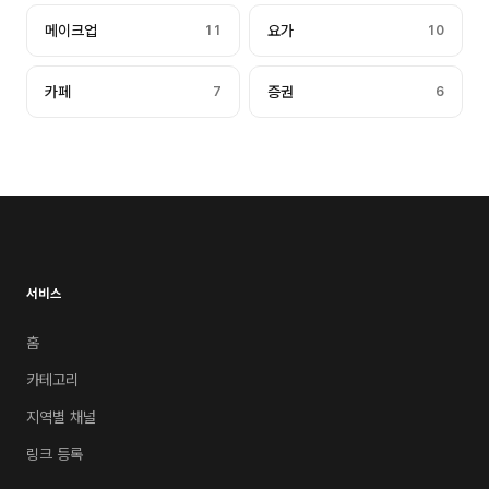
메이크업
11
요가
10
카페
7
증권
6
서비스
홈
카테고리
지역별 채널
링크 등록