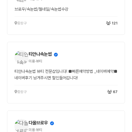
브로우/속눈썹/젤네일/속눈썹수강
중랑구
121
티안나속눈썹
미용·뷰티
티안나속눈썹 뷰티 전문샵입니다! ■빠른예약방법 _네이버예약■
네이버후기 남겨주시면 할인들어갑니다!
중랑구
67
다올브로우
미용·뷰티