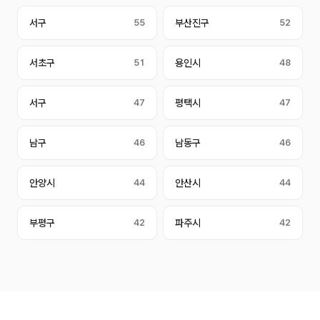
서구
55
부산진구
52
서초구
51
용인시
48
서구
47
평택시
47
남구
46
남동구
46
안양시
44
안산시
44
부평구
42
파주시
42