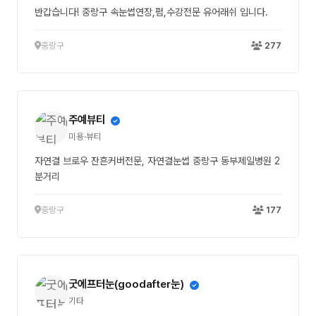
반갑습니다! 중랑구 속눈썹연장,펌,수강전문 유어래쉬 입니다.
중랑구
277
주예뷰티
미용·뷰티
자연결 브로우 잔흔커버전문, 자연결눈썹 중랑구 동부제일병원 2
분거리
중랑구
177
굿에프터눈(goodafter눈)
기타