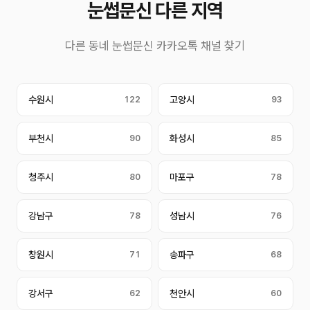
눈썹문신 다른 지역
다른 동네 눈썹문신 카카오톡 채널 찾기
수원시
122
고양시
93
부천시
90
화성시
85
청주시
80
마포구
78
강남구
78
성남시
76
창원시
71
송파구
68
강서구
62
천안시
60