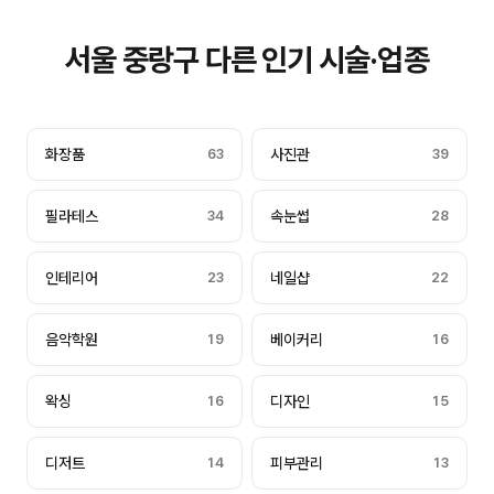
서울 중랑구 다른 인기 시술·업종
화장품
63
사진관
39
필라테스
34
속눈썹
28
인테리어
23
네일샵
22
음악학원
19
베이커리
16
왁싱
16
디자인
15
디저트
14
피부관리
13