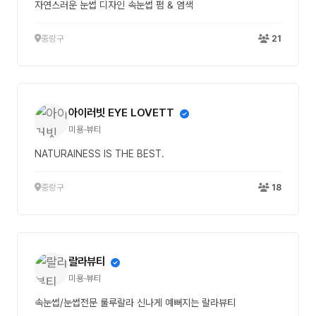
자연스러운 눈썹 디자인 속눈썹 펌 & 염색
중랑구
21
아이러빗 EYE LOVETT
미용·뷰티
NATURAINESS IS THE BEST.
중랑구
18
랄라뷰티
미용·뷰티
속눈썹/눈썹전문 룰루랄라 신나게 예뻐지는 랄라뷰티