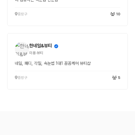
중랑구
10
한네일&뷰티
미용·뷰티
네일, 패디, 각질, 속눈썹 1대1 꼼꼼케어 뷰티샵
중랑구
5