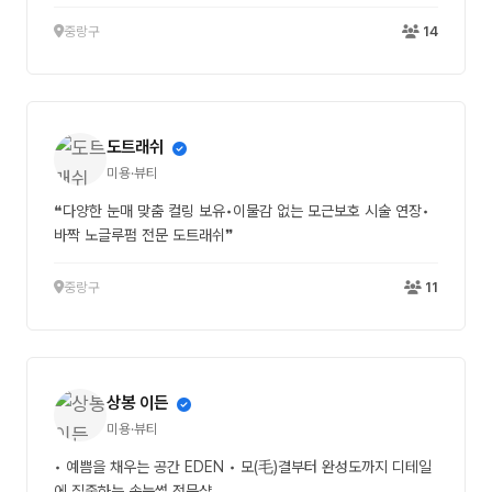
중랑구
14
도트래쉬
미용·뷰티
❝다양한 눈매 맞춤 컬링 보유•이물감 없는 모근보호 시술 연장•
바짝 노글루펌 전문 도트래쉬❞
중랑구
11
상봉 이든
미용·뷰티
• 예쁨을 채우는 공간 EDEN • 모(毛)결부터 완성도까지 디테일
에 집중하는 속눈썹 전문샵