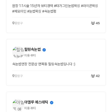
원장 1:1시술 15년차 뷰티경력 #탸가그린눈썹왁싱 #라이콘왁싱
#제모미인 #눈썹왁싱 #속눈썹펌
중랑구
45
힐링속눈썹
미용·뷰티
속눈썹연장 전문샵 면목동 힐링속눈썹입니다 :)
중랑구
42
아엘루 에스테틱
미용·뷰티