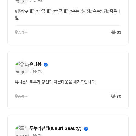
미용·뷰티
#중랑구네일#깔끔네일#먹골네일#속눈썹연장#속눈썹펌#묵동네
일
중랑구
33
유나봄
미용·뷰티
유나봄브로우가 당신의 아름다움을 새겨드립니다.
중랑구
30
루누리뷰티(lunuri beauty)
미용·뷰티