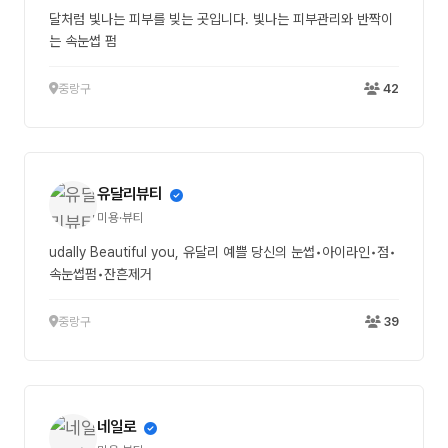
달처럼 빛나는 피부를 빚는 곳입니다. 빛나는 피부관리와 반짝이
는 속눈썹 펌
중랑구
42
유달리뷰티
미용·뷰티
udally Beautiful you, 유달리 예쁠 당신의 눈썹•아이라인•점•
속눈썹펌•잔흔제거
중랑구
39
네일로