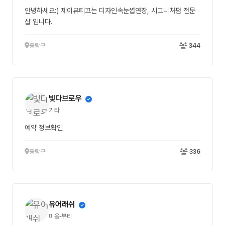
안녕하세요:) 제이뷰티끄는 디자인속눈썹연장, 시그니처펌 전문
샵 입니다.
중랑구
344
빛다브로우
기타
예약 정보확인
중랑구
336
유어래쉬
미용·뷰티