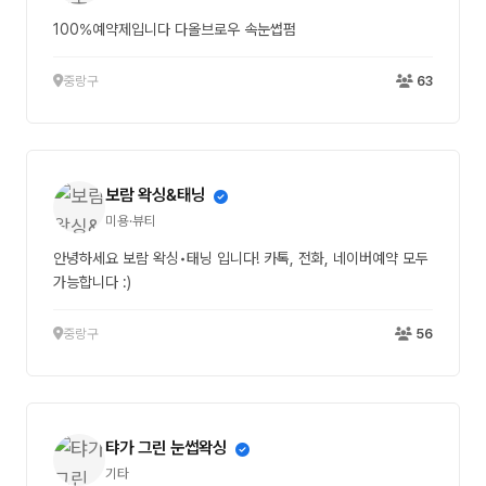
100%예약제입니다 다올브로우 속눈썹펌
중랑구
63
보람 왁싱&태닝
미용·뷰티
안녕하세요 보람 왁싱•태닝 입니다! 카톡, 전화, 네이버예약 모두
가능합니다 :)
중랑구
56
탸가 그린 눈썹왁싱
기타