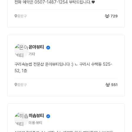
전화 예약은 0507-1487-1254 부탁드립니다.♥
중랑구
729
온아뷰티
기타
구리속눈썹 전문샵 온아뷰티입니다 :) ㄴ 구리시 수택동 525-
52, 1층
중랑구
551
히솝뷰티
미용·뷰티