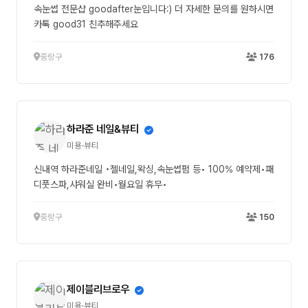
속눈썹 전문샵 goodafter눈입니다:) 더 자세한 문의를 원하시면
카톡 good31 친추해주세요
중랑구
176
하라준 네일&뷰티
미용·뷰티
신내역 하라준네일 •젤네일,왁싱,속눈썹펌 등• 100% 예약제•패
디풋스파,샤워실 완비•월요일 휴무•
중랑구
150
제이블리브로우
미용·뷰티