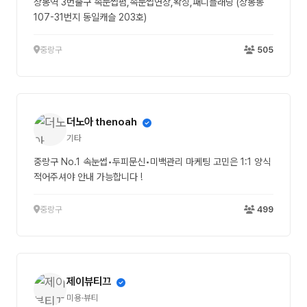
상봉역 3번출구 속눈썹펌,속눈썹연장,왁싱,패디플래닝 (상봉동
107-31번지 동일캐슬 203호)
중랑구
505
더노아 thenoah
기타
중랑구 No.1 속눈썹•두피문신•미백관리 마케팅 고민은 1:1 양식
적어주셔야 안내 가능합니다 !
중랑구
499
제이뷰티끄
미용·뷰티