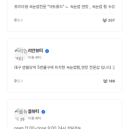
프리미엄 속눈썹전문 "아트몽드" ㄴ 속눈썹 연장 , 속눈썹 펌 수강
중구
207
리안뷰티
미용·뷰티
대구 반월당역 5번출구에 위치한 속눈썹펌,연장 전문샵 입니다 :)
중구
188
쏠뷰티
미용·뷰티
open 11:00-close 9:00 24시 상담가능