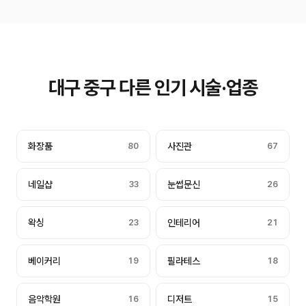
대구 중구 다른 인기 시술·업종
화장품
80
사진관
67
네일샵
33
눈썹문신
26
왁싱
23
인테리어
21
베이커리
19
필라테스
18
음악학원
16
디저트
15