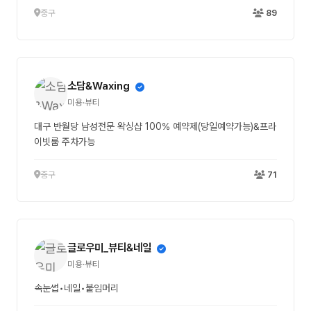
중구
89
소담&Waxing
미용·뷰티
대구 반월당 남성전문 왁싱샵 100% 예약제(당일예약가능)&프라
이빗룸 주차가능
중구
71
글로우미_뷰티&네일
미용·뷰티
속눈썹•네일•붙임머리