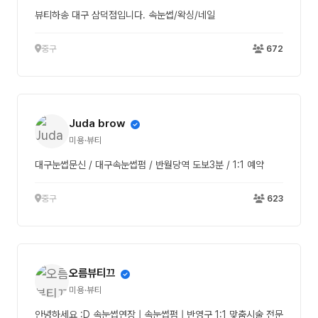
뷰티하송 대구 삼덕점입니다. 속눈썹/왁싱/네일
중구
672
Juda brow
미용·뷰티
대구눈썹문신 / 대구속눈썹펌 / 반월당역 도보3분 / 1:1 예약
중구
623
오름뷰티끄
미용·뷰티
안녕하세요 :D 속눈썹연장 | 속눈썹펌 | 반영구 1:1 맞춤시술 전문