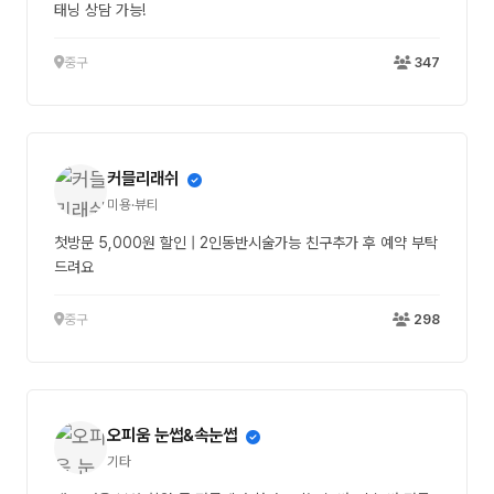
태닝 상담 가능!
중구
347
커믈리래쉬
미용·뷰티
첫방문 5,000원 할인 | 2인동반시술가능 친구추가 후 예약 부탁
드려요
중구
298
오피움 눈썹&속눈썹
기타