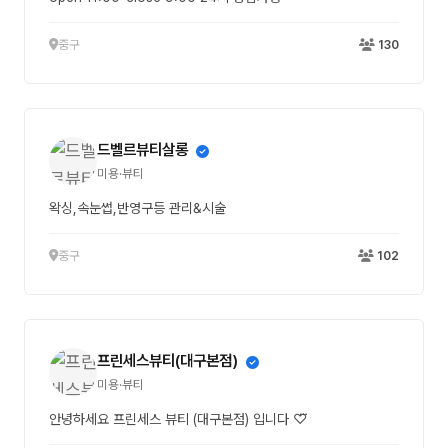
중구
130
드벨르뷰티살롱
미용·뷰티
왁싱,속눈썹,반영구등 관리&시술
중구
102
프린세스뷰티(대구본점)
미용·뷰티
안녕하세요 프린세스 뷰티 (대구본점) 입니다 ♡⃛