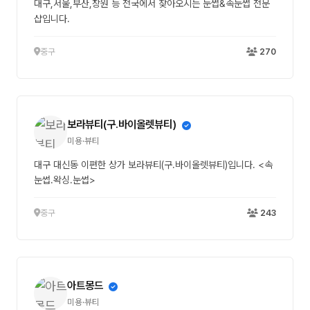
대구,서울,부산,창원 등 전국에서 찾아오시는 눈썹&속눈썹 전문
샵입니다.
중구
270
보라뷰티(구.바이올렛뷰티)
미용·뷰티
대구 대신동 이편한 상가 보라뷰티(구.바이올렛뷰티)입니다. <속
눈썹.왁싱.눈썹>
중구
243
아트몽드
미용·뷰티