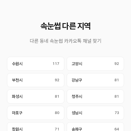
속눈썹 다른 지역
다른 동네 속눈썹 카카오톡 채널 찾기
수원시
117
고양시
92
부천시
92
강남구
81
화성시
81
청주시
81
마포구
80
성남시
73
창원시
71
송파구
64