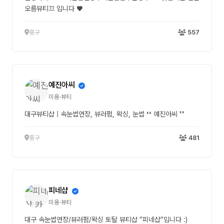
오름뷰티끄 입니다 ♥
중구
557
예진아씨
미용·뷰티
대구뷰티샵 | 속눈썹연장, 뷰러펌, 왁싱, 눈썹 ❛❛ 예진아씨 ❜❜
중구
481
피네샵
미용·뷰티
대구 속눈썹연장/뷰러펌/왁싱 토탈 뷰티샵 “피네샵“입니다 :)