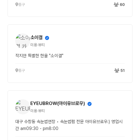
중구
60
소이결
미용·뷰티
작지만 특별한 한올 "소이결"
중구
51
EYEUBROW(아이유브로우)
미용·뷰티
대구 수창동 속눈썹연장 • 속눈썹펌 전문 아이유브로우:) 영업시
간 am09:30 - pm8:00