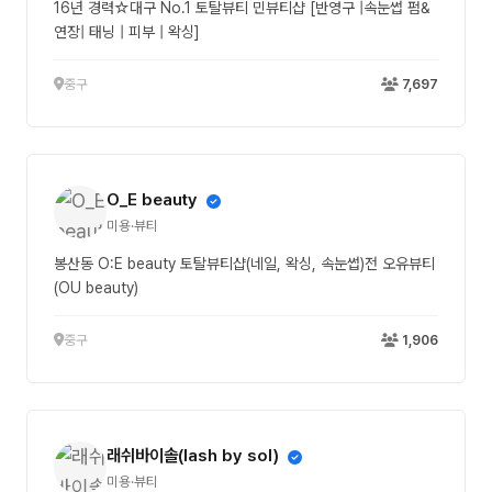
16년 경력☆대구 No.1 토탈뷰티 민뷰티샵 [반영구 |속눈썹 펌&
연장| 태닝 | 피부 | 왁싱]
중구
7,697
O_E beauty
미용·뷰티
봉산동 O:E beauty 토탈뷰티샵(네일, 왁싱, 속눈썹)전 오유뷰티
(OU beauty)
중구
1,906
래쉬바이솔(lash by sol)
미용·뷰티