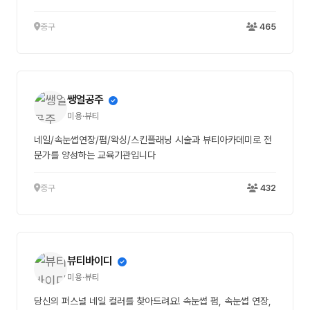
중구
465
쌩얼공주
미용·뷰티
네일/속눈썹연장/펌/왁싱/스킨플래닝 시술과 뷰티아카데미로 전
문가를 양성하는 교육기관입니다
중구
432
뷰티바이디
미용·뷰티
당신의 퍼스널 네일 컬러를 찾아드려요! 속눈썹 펌, 속눈썹 연장,