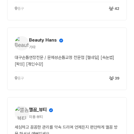
중구
42
Beauty Hans
기타
대구손톱연장전문 / 문제성손톱교정 전문점 [젤네일] [속눈썹]
[왁싱] [개인수강]
중구
39
깰꼼_뷰티
미용·뷰티
세심하고 꼼꼼한 관리를 약속 드리며 언제든지 편안하게 깰꼼 방
문 하셔서 예뻐지세요.