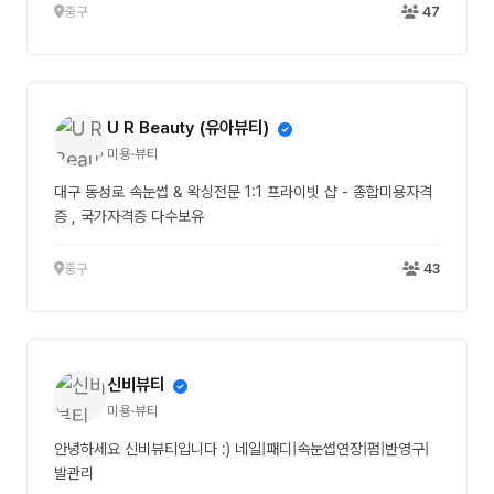
중구
47
U R Beauty (유아뷰티)
미용·뷰티
대구 동성로 속눈썹 & 왁싱전문 1:1 프라이빗 샵 - 종합미용자격
증 , 국가자격증 다수보유
중구
43
신비뷰티
미용·뷰티
안녕하세요 신비뷰티입니다 :) 네일|패디|속눈썹연장|펌|반영구|
발관리