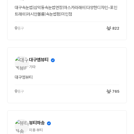
대구속눈썹|삼덕동속눈썹연장|마스카라래쉬|다양한디자인•포인
트래쉬|러시안볼륨|속눈썹펌|미인점
중구
822
대구엠뷰티
기타
대구엠뷰티
중구
765
뷰티하송
미용·뷰티