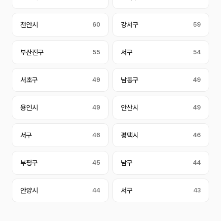
천안시
60
강서구
59
부산진구
55
서구
54
서초구
49
남동구
49
용인시
49
안산시
49
서구
46
평택시
46
부평구
45
남구
44
안양시
44
서구
43