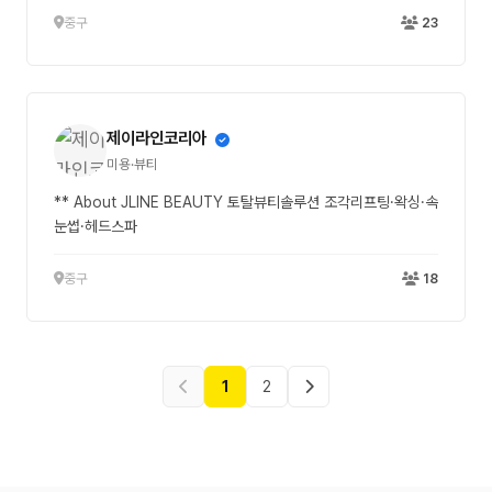
중구
23
제이라인코리아
미용·뷰티
** About JLINE BEAUTY 토탈뷰티솔루션 조각리프팅·왁싱·속
눈썹·헤드스파
중구
18
1
2