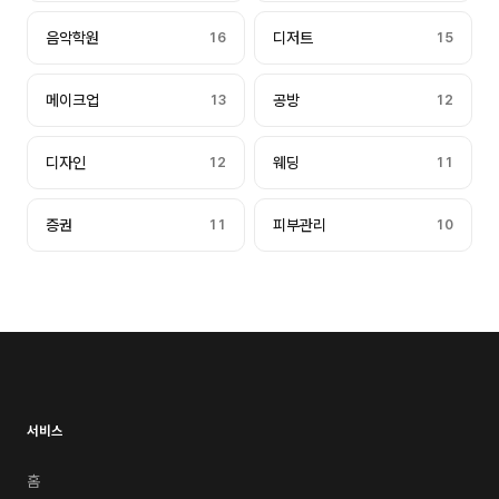
음악학원
16
디저트
15
메이크업
13
공방
12
디자인
12
웨딩
11
증권
11
피부관리
10
서비스
홈