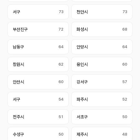
서구
73
천안시
73
부산진구
72
화성시
68
남동구
64
안양시
64
창원시
62
용인시
60
안산시
60
강서구
57
서구
54
파주시
52
전주시
51
서초구
50
수성구
50
제주시
48