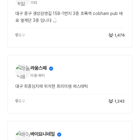
기타
대구 중구 경상감영길 158-1번지 3층 초록색 cobham pub 바
로 옆계단 3층 입니다 ◡̈
중구
1,476
라움스떼
미용·뷰티
대구 최중심지에 위치한 프리미엄 에스테틱
중구
1,242
바이요니네일