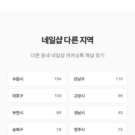
네일샵 다른 지역
다른 동네 네일샵 카카오톡 채널 찾기
수원시
134
강남구
110
마포구
103
고양시
96
부천시
89
성남시
83
송파구
78
청주시
75