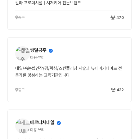
칼라 프로페셔널 | 시저케어 전문브랜드
중구
470
쌩얼공주
미용·뷰티
네일/속눈썹연장/펌/왁싱/스킨플래닝 시술과 뷰티아카데미로 전
문가를 양성하는 교육기관입니다
중구
432
베르니체네일
미용·뷰티