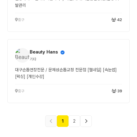
발관리
중구
42
Beauty Hans
기타
대구손톱연장전문 / 문제성손톱교정 전문점 [젤네일] [속눈썹]
[왁싱] [개인수강]
중구
39
1
2