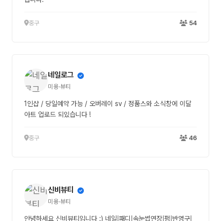
중구
54
네일로그
미용·뷰티
1인샵 / 당일예약 가능 / 오버레이 sv / 정품스와 소식창에 이달
아트 업로드 되있습니다 !
중구
46
신비뷰티
미용·뷰티
안녕하세요 신비뷰티입니다 :) 네일|패디|속눈썹연장|펌|반영구|