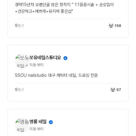
경력15년차 오랜단골 많은 정착지 “ 1:1꼼꼼시술 + 손상없이
+건강하고+예쁘게+유지력 좋은샵"
중구
198
쏘유네일스튜디오
미용·뷰티
SSOU nailstudio 대구 캐릭터 네일, 드로잉 전문
중구
97
영롱 네일
미용·뷰티