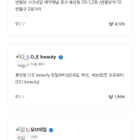
반월당 시크네일 예약채널 중구 봉산동 29-1,3층 /반월당역 10
번출구 2분거리
중구
4,120
O_E beauty
미용·뷰티
봉산동 O:E beauty 토탈뷰티샵(네일, 왁싱, 속눈썹)전 오유뷰티
(OU beauty)
중구
1,906
모브네일
기타