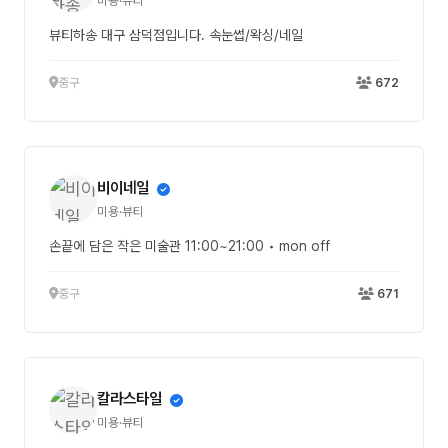
미용·뷰티
뷰티하송 대구 삼덕점입니다. 속눈썹/왁싱/네일
중구
672
비이네일
미용·뷰티
손끝에 담은 작은 미술관 11:00~21:00 • mon off
중구
671
칼라스타일
미용·뷰티