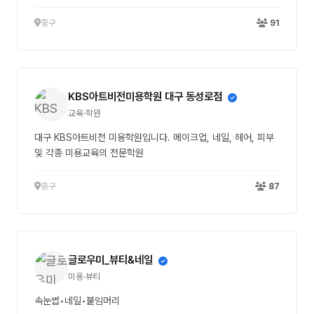
중구
91
KBS아트비전미용학원 대구 동성로점
교육·학원
대구 KBS아트비전 미용학원입니다. 메이크업, 네일, 헤어, 피부
및 각종 미용교육의 전문학원
중구
87
글로우미_뷰티&네일
미용·뷰티
속눈썹•네일•붙임머리