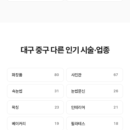
대구 중구 다른 인기 시술·업종
화장품
80
사진관
67
속눈썹
31
눈썹문신
26
왁싱
23
인테리어
21
베이커리
19
필라테스
18