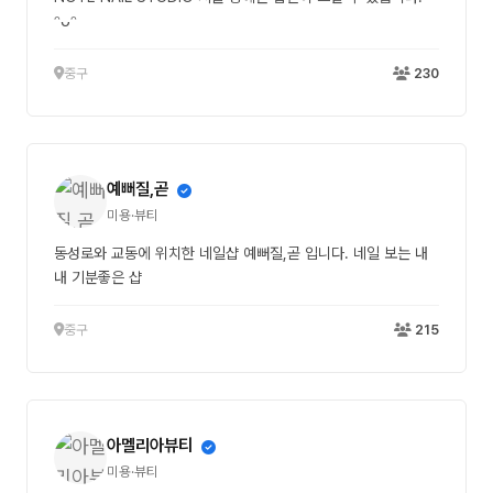
ᵔᴗᵔ
중구
230
예뻐질,곧
미용·뷰티
동성로와 교동에 위치한 네일샵 예뻐질,곧 입니다. 네일 보는 내
내 기분좋은 샵
중구
215
아멜리아뷰티
미용·뷰티