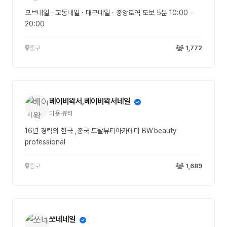
모브네일 · 교동네일 · 대구네일 · 중앙로역 도보 5분 10:00 -
20:00
중구
1,772
베이비왁서,베이비왁서네일
미용·뷰티
16년 경력의 한국 ,중국 토탈뷰티아카데미 BW beauty
professional
중구
1,689
쏘네네일