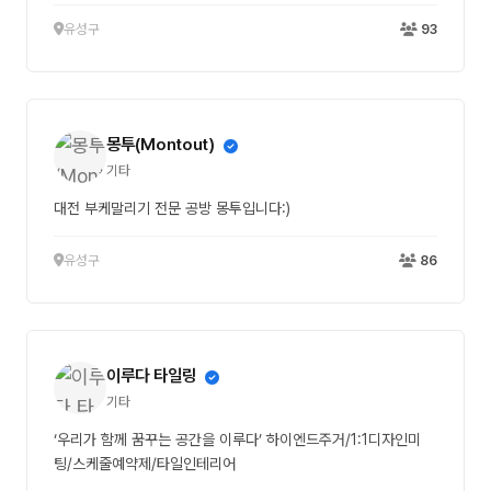
유성구
93
몽투(Montout)
기타
대전 부케말리기 전문 공방 몽투입니다:)
유성구
86
이루다 타일링
기타
‘우리가 함께 꿈꾸는 공간을 이루다’ 하이엔드주거/1:1디자인미
팅/스케줄예약제/타일인테리어