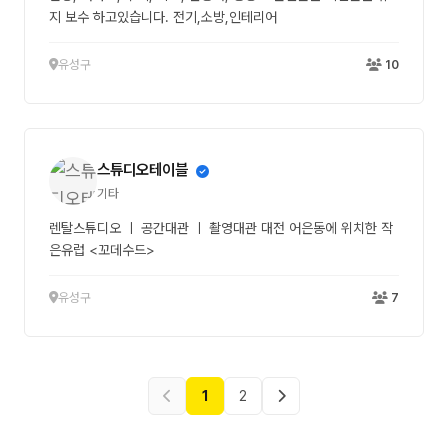
지 보수 하고있습니다. 전기,소방,인테리어
유성구
10
스튜디오테이블
기타
렌탈스튜디오 ㅣ 공간대관 ㅣ 촬영대관 대전 어은동에 위치한 작
은유럽 <꼬데수드>
유성구
7
1
2