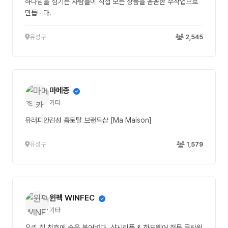
하나님을 섬기는 사람들이 직접 모든 상품을 꼼꼼한 수작업으로
만듭니다.
유성구
2,545
마메종
기타
유러피안감성 홈토탈 브랜드샵 [Ma Maison]
유성구
1,579
윈펙 WINFEC
기타
우리 집 창호에 숨을 불어넣다. 샷시리폼 & 하드웨어 전문 클락윈