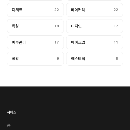
디저트
22
베이커리
22
왁싱
18
디자인
17
피부관리
17
메이크업
11
공방
9
에스테틱
9
서비스
홈