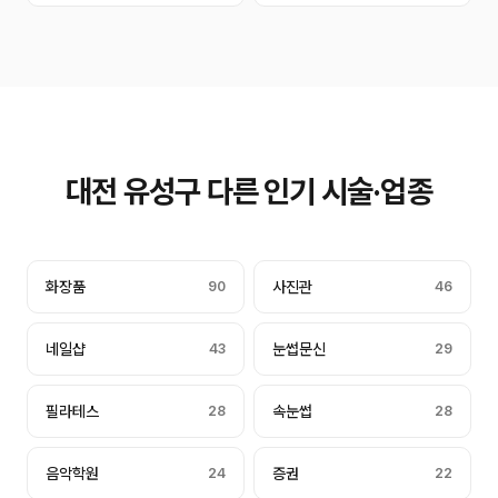
대전 유성구 다른 인기 시술·업종
화장품
90
사진관
46
네일샵
43
눈썹문신
29
필라테스
28
속눈썹
28
음악학원
24
증권
22