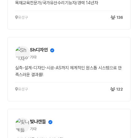
목재교육전문가/국가유산수리기능자/경력 14년차
유성구
136
Sh디자인
기타
실측-설계-디자인-시공-AS까지 체계적인 원스톱 시스템으로 만
족스러운 결과를!
유성구
122
빛나캔들
기타