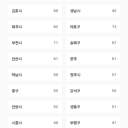
김포시
89
성남시
83
파주시
80
마포구
73
부천시
71
송파구
67
안산시
61
광주
61
하남시
59
청주시
57
중구
55
강서구
55
안양시
52
성동구
51
시흥시
48
부평구
47