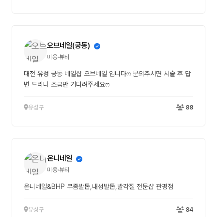
오브네일(궁동)
미용·뷰티
대전 유성 궁동 네일샵 오브네일 입니다ෆ 문의주시면 시술 후 답
변 드리니 조금만 기다려주세요ෆ
유성구
88
온니네일
미용·뷰티
온니네일&BHP 무좀발톱,내성발톱,발각질 전문샵 관평점
유성구
84