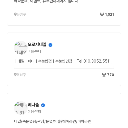
예약문의, 이벤트, 휴무안내페이지 입니다
유성구
1,021
오로지네일
미용·뷰티
ㅣ네일ㅣ페디ㅣ속눈썹펌ㅣ속눈썹연장ㅣ Tel 010.3052.5511
유성구
770
베니숲
미용·뷰티
네일/속눈썹펌/왁싱/눈썹/입술/헤어라인/아이라인