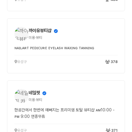
까이유뷰티샵
미용·뷰티
ɴᴀɪʟᴀʀᴛ ᴘᴇᴅɪᴄᴜʀᴇ ᴇʏᴇʟᴀsʜ ᴡᴀxɪɴɢ ᴛᴀɴɴɪɴɢ
유성구
378
네일핏
미용·뷰티
한공간에서 한번에 예뻐지는 프리미엄 토탈 뷰티샵 ᴀᴍ10:00 -
ᴘᴍ 9:00 연중무휴
유성구
371