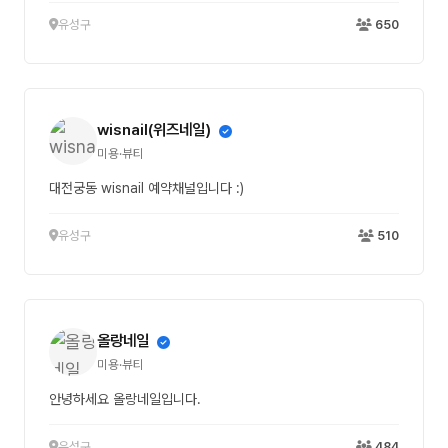
유성구
650
wisnail(위즈네일)
미용·뷰티
대전궁동 wisnail 예약채널입니다 :)
유성구
510
올랑네일
미용·뷰티
안녕하세요 올랑네일입니다.
유성구
484