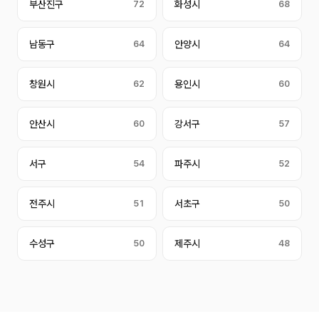
부산진구
72
화성시
68
남동구
64
안양시
64
창원시
62
용인시
60
안산시
60
강서구
57
서구
54
파주시
52
전주시
51
서초구
50
수성구
50
제주시
48