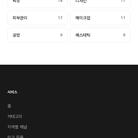
왁싱
18
디자인
17
피부관리
17
메이크업
11
공방
9
에스테틱
9
서비스
홈
카테고리
지역별 채널
링크 등록