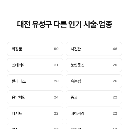
대전 유성구 다른 인기 시술·업종
화장품
90
사진관
46
인테리어
31
눈썹문신
29
필라테스
28
속눈썹
28
음악학원
24
증권
22
디저트
22
베이커리
22