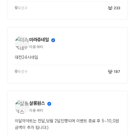
유성구
233
미라쥬네일
미용·뷰티
대전24시네일
유성구
187
살롱원스
미용·뷰티
이달의아트는 전달,당월 2달진행되며 이벤트 종료 후 5~10,0원
금액이 추가 됩니다:)