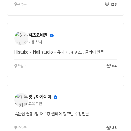
유성구
128
히츠코네일
미용·뷰티
Histuko • Nail studio - 유니크 , 뉘앙스 , 클리어 전문
유성구
94
잇두아카데미
교육·학원
속눈썹 연장•펌 재수강 원데이 정규반 수강전문
유성구
88