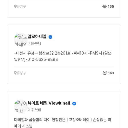
유성구
165
알로하네일
미용·뷰티
•대전시 유성구 봉산로32 2층201호 •AM10시~PM9시 (일요
일휴무)•010-5625-9888
유성구
163
뷰이트 네일 Viewit nail
미용·뷰티
디테일과 꼼꼼함의 차이 연장전문ㅣ교정오버레이ㅣ손상없는 리
페어 시스템