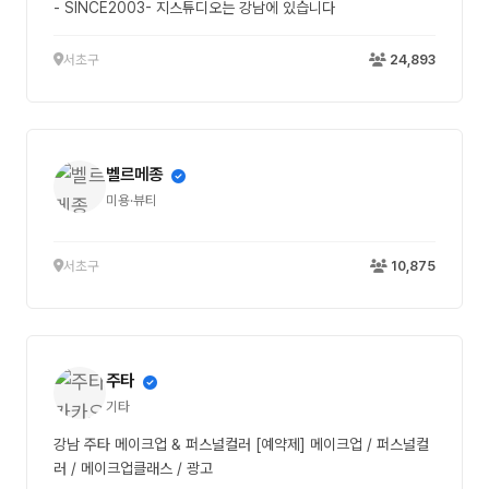
- SINCE2003- 지스튜디오는 강남에 있습니다
서초구
24,893
벨르메종
미용·뷰티
서초구
10,875
주타
기타
강남 주타 메이크업 & 퍼스널컬러 [예약제] 메이크업 / 퍼스널컬
러 / 메이크업클래스 / 광고