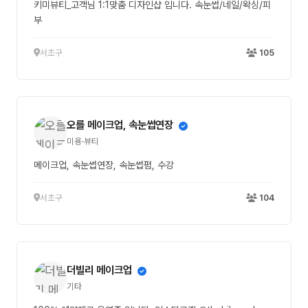
키미뷰티_고객님 1:1맞춤 디자인샵 입니다. 속눈썹/네일/왁싱/피
부
서초구
105
오를 메이크업, 속눈썹연장
미용·뷰티
메이크업, 속눈썹연장, 속눈썹펌, 수강
서초구
104
더빌리 메이크업
기타