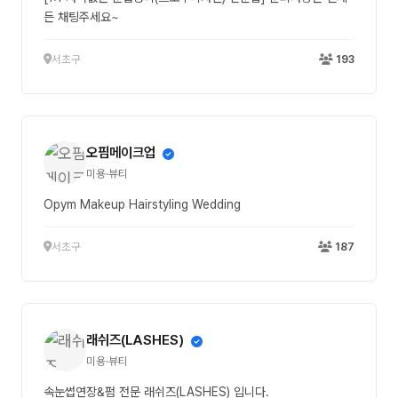
든 채팅주세요~
서초구
193
오핌메이크업
미용·뷰티
Opym Makeup Hairstyling Wedding
서초구
187
래쉬즈(LASHES)
미용·뷰티
속눈썹연장&펌 전문 래쉬즈(LASHES) 입니다.