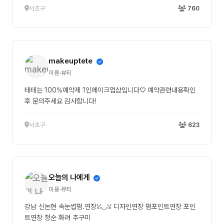
서초구
760
makeuptete
미용·뷰티
테테는 100%예약제 1인메이크업샵입니다♡ 예약관련내용확인
후 문의주세요 감사합니다!
서초구
623
오늘의 나에게
미용·뷰티
강남 신논현 속눈썹펌.연장ꈍ◡ꈍ 디자인연장 펌포인트연장 포인
트연장 청순 화려 추구미