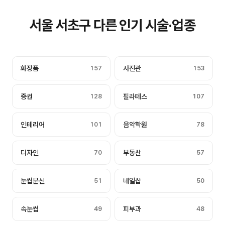
서울 서초구 다른 인기 시술·업종
화장품
157
사진관
153
증권
128
필라테스
107
인테리어
101
음악학원
78
디자인
70
부동산
57
눈썹문신
51
네일샵
50
속눈썹
49
피부과
48