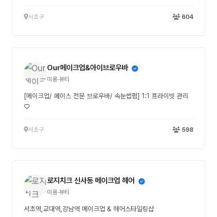
서초구
604
Our메이크업&아이브로우바
미용·뷰티
[메이크업/ 페이스 전문 브로우바/ 속눈썹펌] 1:1 프라이빗 관리
♡
서초구
598
로지치크 신사동 메이크업 헤어
미용·뷰티
서초역,교대역,강남역 메이크업 & 헤어스타일링샵