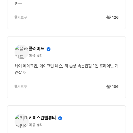
휴무
서초구
126
플러미드
미용·뷰티
헤어 메이크업, 메이크업 레슨, 저 손상 속눈썹펌 1인 프라이빗 개
인샵 ✨
서초구
106
키미스킨앤뷰티
미용·뷰티