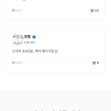
서초구
22
뮤랩
미용·뷰티
신사역 도보2분, 헤어 메이크업 샵
서초구
6