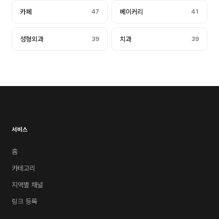
카페
47
베이커리
41
성형외과
39
치과
39
서비스
홈
카테고리
지역별 채널
링크 등록