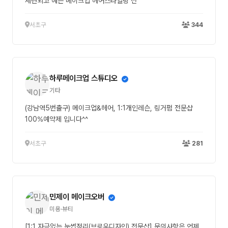
세련되고 예쁜 메이크업 헤어스타일링 전
서초구
344
하루메이크업 스튜디오
기타
(강남역5번출구) 메이크업&헤어, 1:1개인레슨, 링거펌 전문샵
100%예약제 입니다^^
서초구
281
민제이 메이크오버
미용·뷰티
[1:1 자극없는 눈썹정리(브로우디자인) 전문샵] 문의사항은 언제