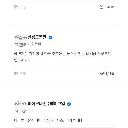
서초구
1,432
살롱드엘린
미용·뷰티
예쁘지만 건강한 네일을 추구하는 풀스톤 전문 네일샵 살롱드엘
린이에요!
서초구
1,190
바이루나혼주메이크업
기타
바이루나혼주메이크업양재 서초. 바이루나H