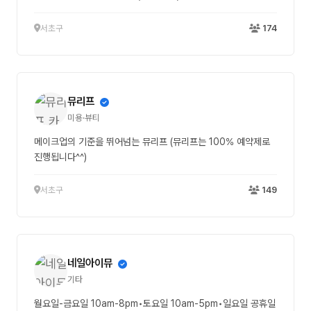
서초구
174
뮤리프
미용·뷰티
메이크업의 기준을 뛰어넘는 뮤리프 (뮤리프는 100% 예약제로
진행됩니다^^)
서초구
149
네일아이뮤
기타
월요일-금요일 10am-8pm•토요일 10am-5pm•일요일 공휴일