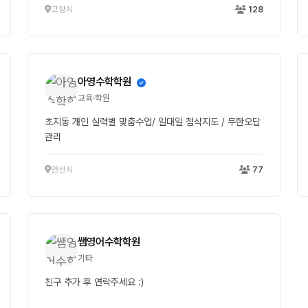
고양시
128
아영수학학원
교육·학원
초지동 개인 실력별 맞춤수업/ 일대일 첨삭지도 / 무한오답
관리
안산시
77
쌤영어수학학원
기타
친구 추가 후 연락주세요 :)