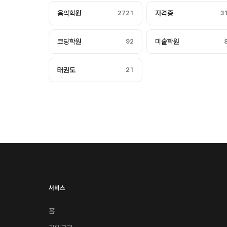
음악학원
2721
자격증
3
코딩학원
92
미술학원
태권도
21
서비스
홈