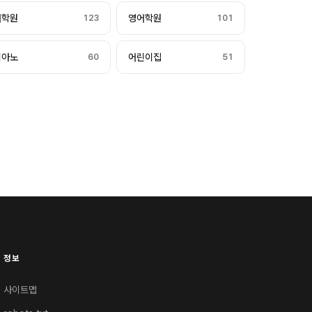
어학원
123
영어학원
101
피아노
60
어린이집
51
정보
사이트맵