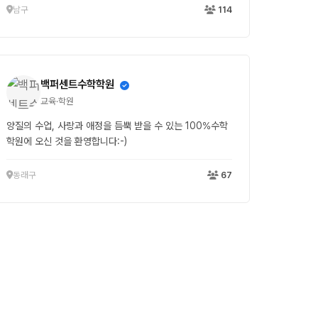
남구
114
백퍼센트수학학원
교육·학원
양질의 수업, 사랑과 애정을 듬뿍 받을 수 있는 100%수학
학원에 오신 것을 환영합니다:-)
동래구
67