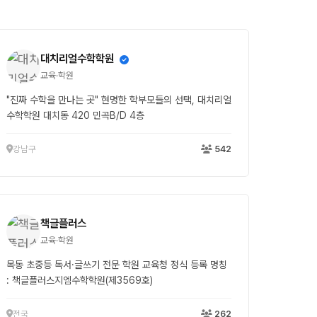
대치리얼수학학원
교육·학원
"진짜 수학을 만나는 곳" 현명한 학부모들의 선택, 대치리얼
수학학원 대치동 420 민곡B/D 4층
강남구
542
책글플러스
교육·학원
목동 초중등 독서·글쓰기 전문 학원 교육청 정식 등록 명칭
: 책글플러스지엠수학학원(제3569호)
전국
262