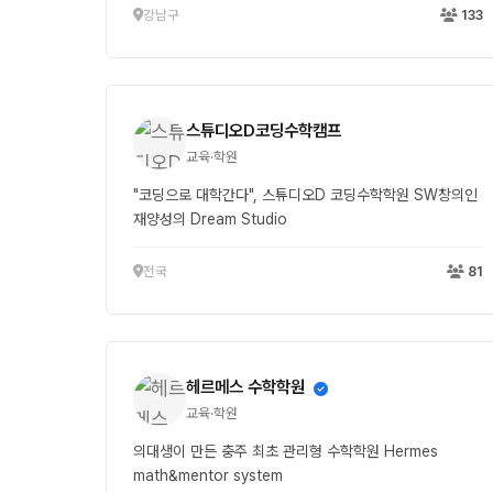
강남구
133
스튜디오D코딩수학캠프
교육·학원
"코딩으로 대학간다", 스튜디오D 코딩수학학원 SW창의인
재양성의 Dream Studio
전국
81
헤르메스 수학학원
교육·학원
의대생이 만든 충주 최초 관리형 수학학원 Hermes
math&mentor system