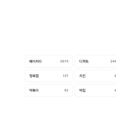
베이커리
2675
디저트
24
정육점
137
치킨
떡볶이
52
떡집