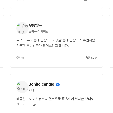
우동방구
쇼핑몰·이커머스
추억의 우리 동네 문방구! 그 옛날 동네 문방구의 주인처럼
친근한 우동방구가 되어보려고 합니다.
전국
579
Bonito.candle
기타
배곧신도시 아브뉴프랑 옐로우동 516호에 위치한 보니또
캔들입니다 ت