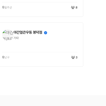
울주군
8
야간얼큰우동 봉덕점
기타
남구
3