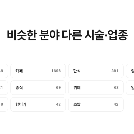
비슷한 분야 다른 시술·업종
48
카페
1696
한식
391
81
중식
69
뷔페
63
48
햄버거
42
초밥
42