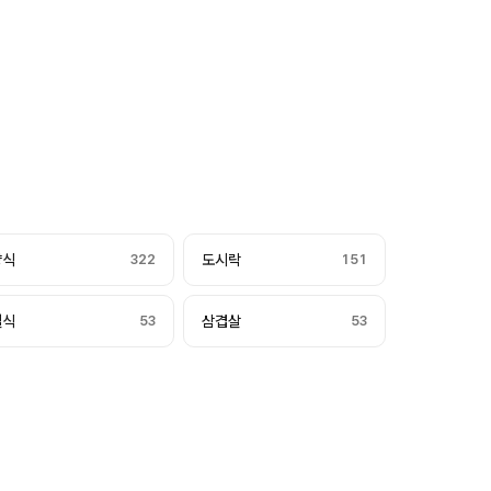
양식
322
도시락
151
일식
53
삼겹살
53