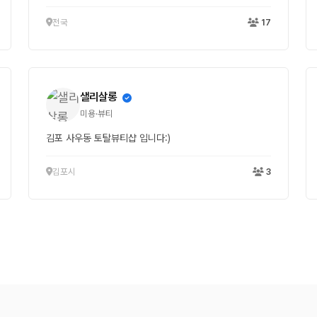
전국
17
샐리살롱
미용·뷰티
김포 사우동 토탈뷰티샵 입니다:)
김포시
3