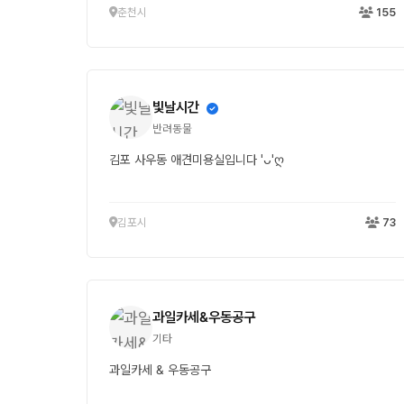
춘천시
155
빛날시간
반려동물
김포 사우동 애견미용실입니다 'ᴗ'ღ
김포시
73
과일카세&우동공구
기타
과일카세 & 우동공구