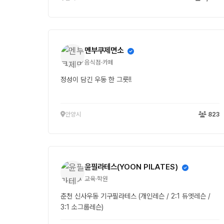
멘부쿠제면소
음식점·카페
정성이 담긴 우동 한 그릇!!
안양시
823
윤필라테스(YOON PILATES)
교육·학원
춘천 신사우동 기구필라테스 (개인레슨 / 2:1 듀엣레슨 /
3:1 소그룹레슨)