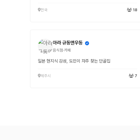
전국
18
아라 규동앤우동
음식점·카페
일본 현지식 감성, 도민이 자주 찾는 단골집
제주시
7