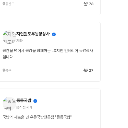
용산구
78
지인윈도우동양상사
기타
공간을 넘어서 공감을 함께하는 LX지인 인테리어 동양상사
입니다.
북구
27
동동국밥
음식점·카페
국밥의 새로운 면 우동국밥전문점 "동동국밥"