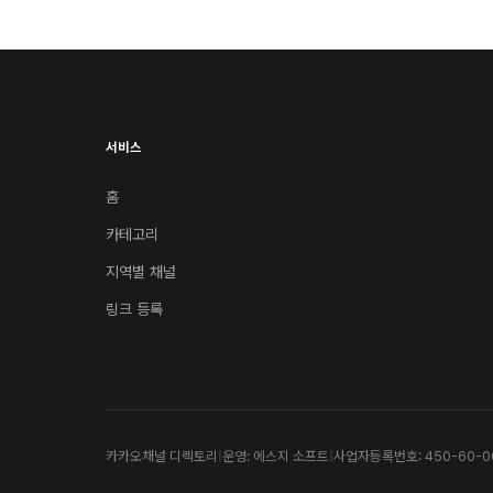
서비스
홈
카테고리
지역별 채널
링크 등록
카카오채널 디렉토리
|
운영: 에스지 소프트
|
사업자등록번호: 450-60-0