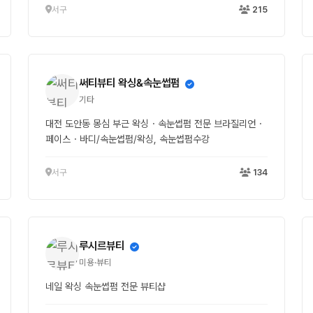
서구
215
써티뷰티 왁싱&속눈썹펌
기타
대전 도안동 몽심 부근 왁싱・속눈썹펌 전문 브라질리언・
페이스・바디/속눈썹펌/왁싱, 속눈썹펌수강
서구
134
루시르뷰티
미용·뷰티
네일 왁싱 속눈썹펌 전문 뷰티샵