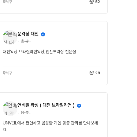
서구
52
문왁싱 대전
미용·뷰티
대전왁싱 브라질리언왁싱,임산부왁싱 전문샵
서구
28
언베일 왁싱 ( 대전 브라질리언 )
미용·뷰티
UNVEIL에서 편안하고 꼼꼼한 개인 맞춤 관리를 만나보세
요