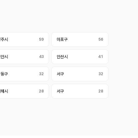
청주시
59
마포구
56
천안시
43
안산시
41
남동구
32
서구
32
김해시
28
서구
28