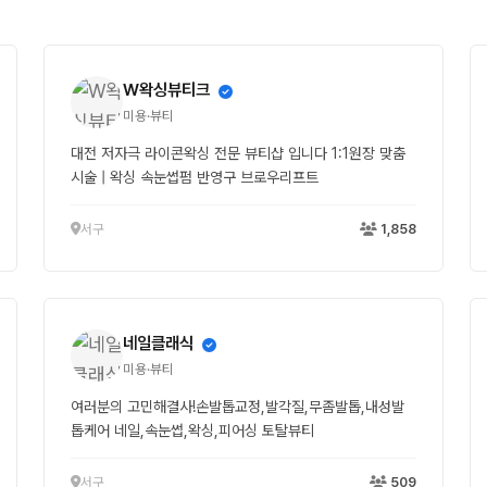
W왁싱뷰티크
미용·뷰티
대전 저자극 라이콘왁싱 전문 뷰티샵 입니다 1:1원장 맞춤
시술 | 왁싱 속눈썹펌 반영구 브로우리프트
서구
1,858
네일클래식
미용·뷰티
여러분의 고민해결사!손발톱교정,발각질,무좀발톱,내성발
톱케어 네일,속눈썹,왁싱,피어싱 토탈뷰티
서구
509