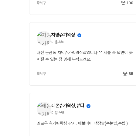
서구
100
차밍슈가왁싱
미용·뷰티
대전 둔산동 차밍슈가링왁싱샵입니다 ^^ 시술 중 답변이 늦
어질 수 있는 점 양해 부탁드려요.
서구
85
레몬슈가왁싱,뷰티
미용·뷰티
멜로우 슈가링왁싱 강사. 에보아이 생장술(속눈썹,눈썹 )