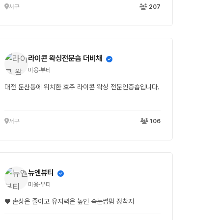
서구
207
라이콘 왁싱전문숍 더비채
미용·뷰티
대전 둔산동에 위치한 호주 라이콘 왁싱 전문인증숍입니다.
서구
106
뉴엔뷰티
미용·뷰티
♥ 손상은 줄이고 유지력은 높인 속눈썹펌 정착지