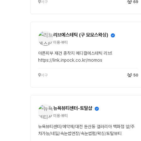
서구
69
리브에스테틱 (구 모모스왁싱)
미용·뷰티
아픈피부 재건 종착지 메디컬에스테틱 리브!
https://link.inpock.co.kr/momos
서구
50
뉴욕뷰티센터-토탈샵
미용·뷰티
뉴욕뷰티센터/예약제/대전 둔산동 갤러리아 백화점 앞/주
차가능/네일/속눈썹연장/속눈썹펌/왁싱/토탈뷰티