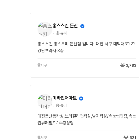
홍스스킨 둔산
미용·뷰티
홍스스킨.홍스두피 둔산점 입니다. 대전 서구 대덕대로222
강남프라자 3층
서구
3,783
미라인더아트
미용·뷰티
대전둔산동왁싱,브라질리언왁싱,남자왁싱/속눈썹연장,속눈
썹뷰러펌/1:1수강상담
서구
521