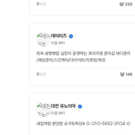
서구
220
데이미즈
미용·뷰티
피부.성형병원 실장이 운영하는 프리미엄 관리샵 바디관리
/웨딩관리/스킨케어/다이어트/리프팅/왁싱
서구
146
대전 유노이아
미용·뷰티
내집처럼 편안한 슈가링왁싱# ◇ ○1○-5652-21○4 ◇