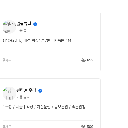
밀림뷰티
미용·뷰티
since2016, 대전 왁싱/ 붙임머리/ 속눈썹펌
서구
893
뷰티,피우다
미용·뷰티
[ 수강 / 시술 ] 왁싱 / 자연눈썹 / 콤보눈썹 / 속눈썹펌
서구
509