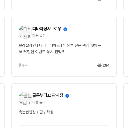
디바왁싱&브로우
미용·뷰티
브라질리언ㅣ바디ㅣ페이스ㅣ임산부 전문 왁싱 첫방문
50%할인 이벤트 상시 진행!!!
서구
284
골든부티끄 관저점
미용·뷰티
속눈썹연장 / 펌 / 왁싱