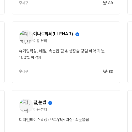
서구
89
예나르뷰티(LLENAR)
미용·뷰티
슈가링왁싱, 네일, 속눈썹 펌 & 생장술 당일 예약 가능,
100% 예약제
서구
83
결,눈썹
미용·뷰티
디자인페이스왁싱•브로우바•왁싱•속눈썹펌