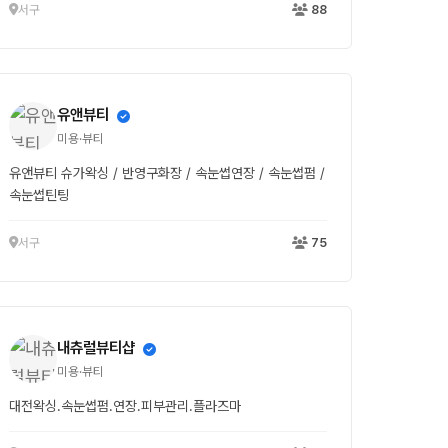
서구
88
유앤뷰티
미용·뷰티
유앤뷰티 슈가왁싱 / 반영구화장 / 속눈썹연장 / 속눈썹펌 /
속눈썹틴팅
서구
75
내츄럴뷰티샵
미용·뷰티
대전왁싱.속눈썹펌.연장.피부관리.플라즈마