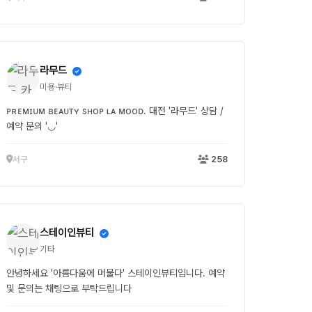
라무드
미용·뷰티
ᴘʀᴇᴍɪᴜᴍ ʙᴇᴀᴜᴛʏ sʜᴏᴘ ʟᴀ ᴍᴏᴏᴅ. 대전 '라무드' 상담 /
예약 문의 '◡'
서구
258
스테이인뷰티
기타
안녕하세요 '아름다움에 머물다' 스테이인뷰티입니다. 예약
및 문의는 채팅으로 부탁드립니다