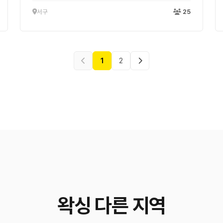
서구
25
1
2
왁싱 다른 지역