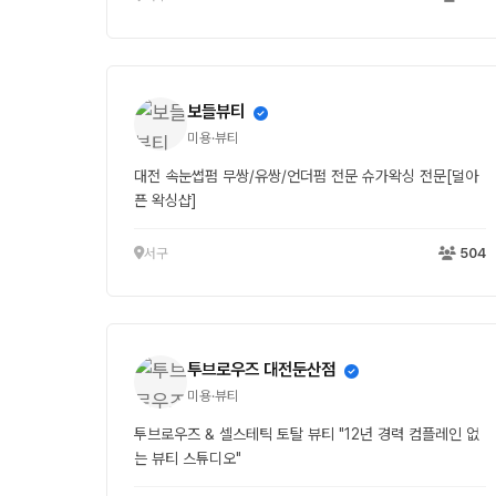
보들뷰티
미용·뷰티
대전 속눈썹펌 무쌍/유쌍/언더펌 전문 슈가왁싱 전문[덜아
픈 왁싱샵]
서구
504
투브로우즈 대전둔산점
미용·뷰티
투브로우즈 & 셀스테틱 토탈 뷰티 "12년 경력 컴플레인 없
는 뷰티 스튜디오"