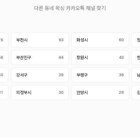
다른 동네 왁싱 카카오톡 채널 찾기
76
부천시
63
화성시
60
46
부산진구
44
창원시
43
40
강서구
39
부평구
36
31
의정부시
30
안양시
29