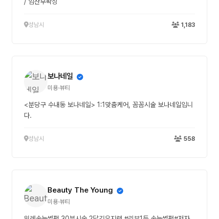
/ 임산부왁싱
성남시
1,183
보나네일
미용·뷰티
<분당구 수내동 보나네일> 1:1맞춤케어, 꼼꼼시술 보나네일입니
다.
성남시
558
Beauty The Young
미용·뷰티
위례속눈썹펌 30분시술 2달긴유지력 #리뷰1등 속눈썹펌#저자