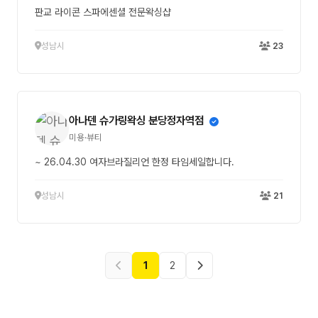
판교 라이콘 스파에센셜 전문왁싱샵
성남시
23
아나덴 슈가링왁싱 분당정자역점
미용·뷰티
~ 26.04.30 여자브라질리언 한정 타임세일합니다.
성남시
21
1
2