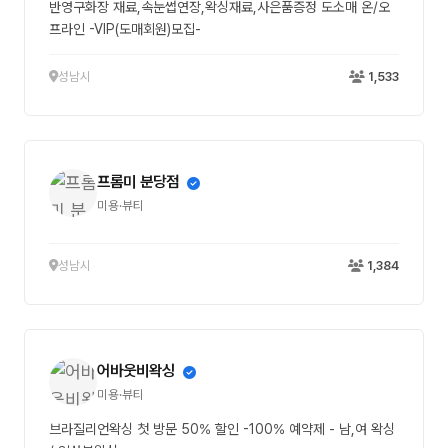
반영구화장 재료,속눈썹연장,왁싱재료,사은품증정 도소매 온/오
프라인 -VIP(도매회원)모집-
성남시
1,533
프롬미 분당점
미용·뷰티
성남시
1,384
어바웃비왁싱
미용·뷰티
브라질리언왁싱 첫 방문 50% 할인 -100% 예약제 - 남,여 왁싱