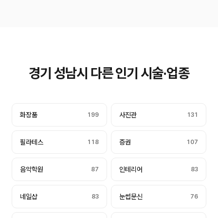
경기 성남시 다른 인기 시술·업종
화장품
199
사진관
131
필라테스
118
증권
107
음악학원
87
인테리어
83
네일샵
83
눈썹문신
76