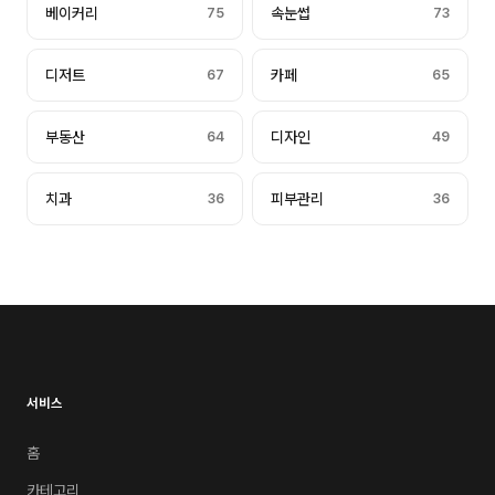
베이커리
75
속눈썹
73
디저트
67
카페
65
부동산
64
디자인
49
치과
36
피부관리
36
서비스
홈
카테고리