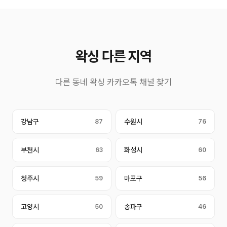
왁싱 다른 지역
다른 동네 왁싱 카카오톡 채널 찾기
강남구
87
수원시
76
부천시
63
화성시
60
청주시
59
마포구
56
고양시
50
송파구
46