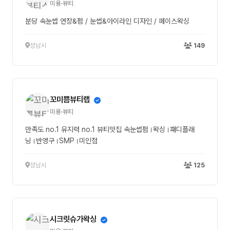
미용·뷰티
분당 속눈썹 연장&펌 / 눈썹&아이라인 디자인 / 페이스왁싱
성남시
149
꼬미쁨뷰티랩
미용·뷰티
만족도 no.1 유지력 no.1 뷰티맛집 속눈썹펌।왁싱।패디플래
닝।반영구।SMP।미인점
성남시
125
시크릿슈가왁싱