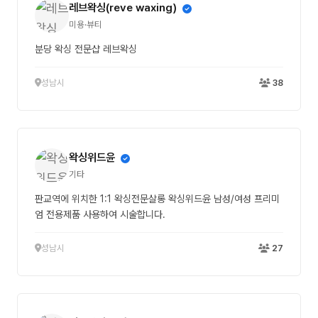
레브왁싱(reve waxing)
미용·뷰티
분당 왁싱 전문샵 레브왁싱
성남시
38
왁싱위드윤
기타
판교역에 위치한 1:1 왁싱전문살롱 왁싱위드윤 남성/여성 프리미
엄 전용제품 사용하여 시술합니다.
성남시
27