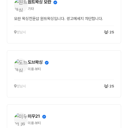
원트왁싱 모란
기타
모란 왁싱전문샵 원트왁싱입니다. 광고메세지 차단합니다.
성남시
25
도브왁싱
미용·뷰티
성남시
25
미우21
미용·뷰티