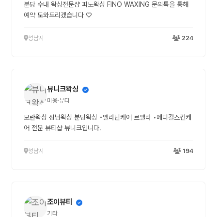
분당 수내 왁싱전문샵 피노왁싱 FINO WAXING 문의톡을 통해
예약 도와드리겠습니다 ♡
성남시
224
뷰니크왁싱
미용·뷰티
모란왁싱 성남왁싱 분당왁싱 •멜라닌케어 르멜라 •메디컬스킨케
어 전문 뷰티샵 뷰니크입니다.
성남시
194
조이뷰티
기타