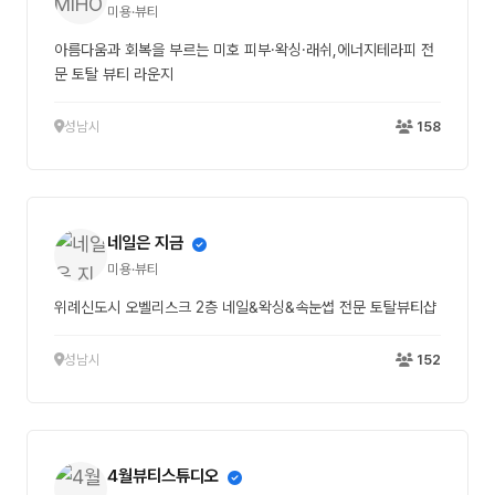
미용·뷰티
아름다움과 회복을 부르는 미호 피부·왁싱·래쉬,에너지테라피 전
문 토탈 뷰티 라운지
성남시
158
네일은 지금
미용·뷰티
위례신도시 오벨리스크 2층 네일&왁싱&속눈썹 전문 토탈뷰티샵
성남시
152
4월뷰티스튜디오