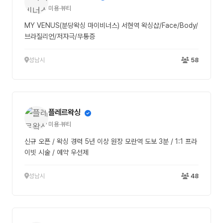
미용·뷰티
MY VENUS(분당왁싱 마이비너스) 서현역 왁싱샵/Face/Body/
브라질리언/저자극/무통증
성남시
58
플레르왁싱
미용·뷰티
신규 오픈 / 왁싱 경력 5년 이상 원장 모란역 도보 3분 / 1:1 프라
이빗 시술 / 예약 우선제
성남시
48