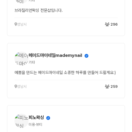
기타
브라질리언왁싱 전문샵입니다.
성남시
296
메이드마이네일mademynail
기타
예쁨을 만드는 메이드마이네일 소중한 하루를 만들어 드릴게요:)
성남시
259
피노왁싱
미용·뷰티