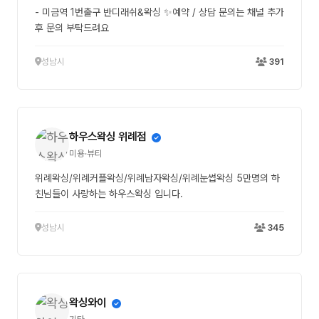
- 미금역 1번출구 반디래쉬&왁싱 ✨예약 / 상담 문의는 채널 추가
후 문의 부탁드려요
성남시
391
하우스왁싱 위례점
미용·뷰티
위례왁싱/위례커플왁싱/위례남자왁싱/위례눈썹왁싱 5만명의 하
친님들이 사랑하는 하우스왁싱 입니다.
성남시
345
왁싱와이