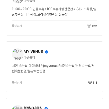
미용·뷰티
11:00~22:00 연중무휴⭐100%슈가링전문샵⭐ {페이스왁싱,임
산부왁싱,바디왁싱,브라질리언왁싱 전문샵}
성남시
122
MY VENUS
미용·뷰티
서현 속눈썹 마이비너스(myvenus)/서현속눈썹/분당속눈썹/서
현속눈썹펌/분당속눈썹펌
성남시
111
블랑레니왁싱