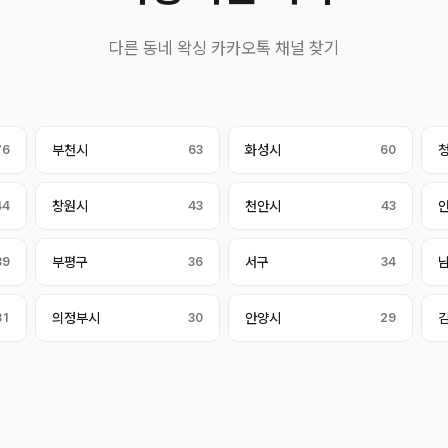
다른 동네 왁싱 카카오톡 채널 찾기
76
부천시
63
화성시
60
44
창원시
43
천안시
43
39
부평구
36
서구
34
31
의정부시
30
안양시
29