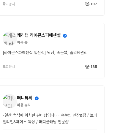
고양시
197
캐리랩 라이콘스파에센셜
미용·뷰티
[라이콘스파에센셜 일산점] 왁싱, 속눈썹, 슬리밍관리
고양시
185
떠니뷰티
미용·뷰티
-일산 백석에 위치한 뷰티샵입니다- 속눈썹 연장&펌 / 브라
질리언&페이스 왁싱 / 패디플래닝 전문샵