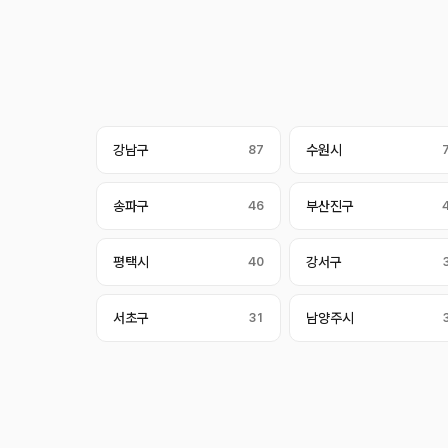
강남구
87
수원시
송파구
46
부산진구
평택시
40
강서구
서초구
31
남양주시