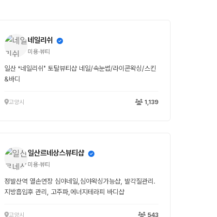
네일리쉬
미용·뷰티
일산 ❛네일리쉬❜ 토탈뷰티샵 네일/속눈썹/라이콘왁싱/스킨
&바디
고양시
1,139
일산르네상스뷰티샵
미용·뷰티
정발산역 열손연장 심야네일,심야왁싱가능샵, 발각질관리.
지방흡입후 관리, 고주파,에너지테라피 바디샵
고양시
543