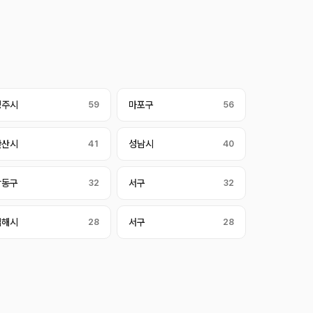
청주시
59
마포구
56
안산시
41
성남시
40
남동구
32
서구
32
김해시
28
서구
28