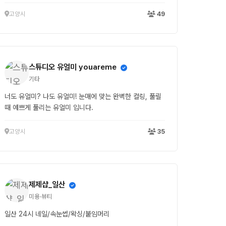
고양시
49
스튜디오 유얼미 youareme
기타
너도 유얼미? 나도 유얼미! 눈매에 맞는 완벽한 컬링, 풀릴
때 예쁘게 풀리는 유얼미 입니다.
고양시
35
제제샵_일산
미용·뷰티
일산 24시 네일/속눈썹/왁싱/붙임머리