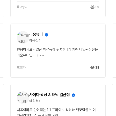
고양시
53
라움뷰티
미용·뷰티
안녕하세요~ 일산 백석동에 위치한 1:1 케어 네일왁싱전문
라움뷰티입니다!~~
고양시
38
사이다 왁싱 & 태닝 일산점
미용·뷰티
처음이라도 안심되는 1:1 프라이빗 왁싱샵 깨끗함을 넘어
자신감까지, 전문 왁싱의 시작