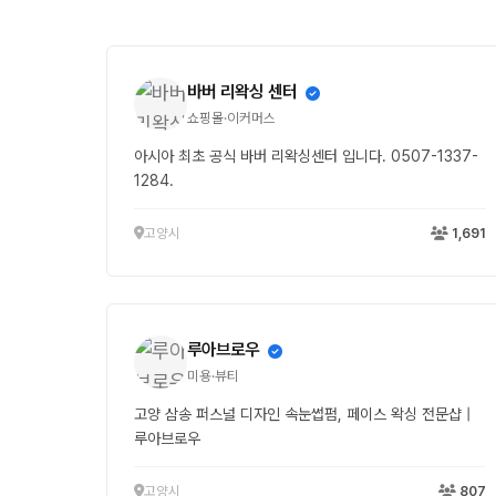
바버 리왁싱 센터
쇼핑몰·이커머스
아시아 최초 공식 바버 리왁싱센터 입니다. 0507-1337-
1284.
고양시
1,691
루아브로우
미용·뷰티
고양 삼송 퍼스널 디자인 속눈썹펌, 페이스 왁싱 전문샵 |
루아브로우
고양시
807