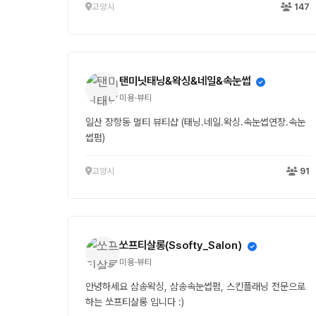
고양시
147
탠미닛태닝&왁싱&네일&속눈썹
미용·뷰티
일산 장항동 멀티 뷰티샵 (태닝.네일.왁싱.속눈썹연장.속눈
썹펌)
고양시
91
쏘프티살롱(Ssofty_Salon)
미용·뷰티
안녕하세요 삼송왁싱, 삼송속눈썹펌, 스킨플래닝 전문으로
하는 쏘프티살롱 입니다 :)