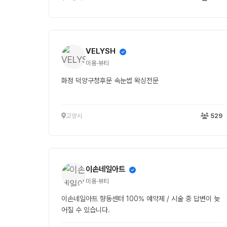
VELYSH
미용·뷰티
화정 덕양구청후문 속눈썹 왁싱전문
고양시
529
이손네일아트
미용·뷰티
이손네일아트 향동센터 100% 예약제 / 시술 중 답변이 늦
어질 수 있습니다.