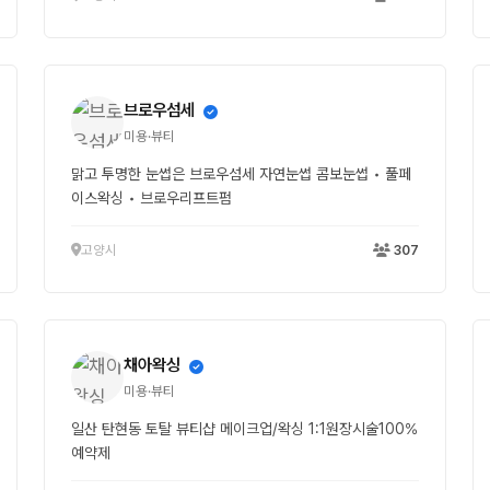
브로우섬세
미용·뷰티
맑고 투명한 눈썹은 브로우섬세 자연눈썹 콤보눈썹 • 풀페
이스왁싱 • 브로우리프트펌
고양시
307
채아왁싱
미용·뷰티
일산 탄현동 토탈 뷰티샵 메이크업/왁싱 1:1원장시술100%
예약제