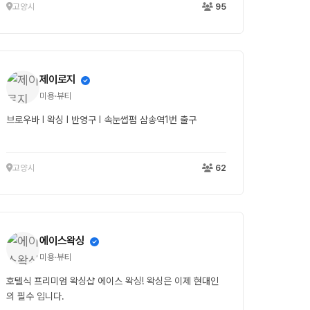
고양시
95
제이로지
미용·뷰티
브로우바 I 왁싱 I 반영구 I 속눈썹펌 삼송역1번 출구
고양시
62
에이스왁싱
미용·뷰티
호텔식 프리미엄 왁싱샵 에이스 왁싱! 왁싱은 이제 현대인
의 필수 입니다.