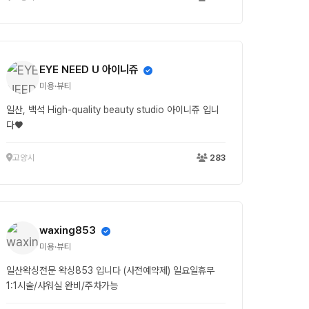
EYE NEED U 아이니쥬
미용·뷰티
일산, 백석 High-quality beauty studio 아이니쥬 입니
다♥
고양시
283
waxing853
미용·뷰티
일산왁싱전문 왁싱853 입니다 (사전예약제) 일요일휴무
1:1시술/샤워실 완비/주차가능