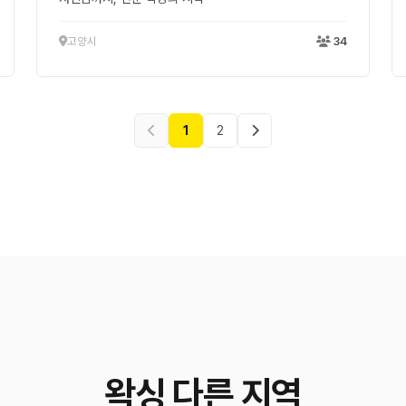
고양시
34
1
2
왁싱 다른 지역