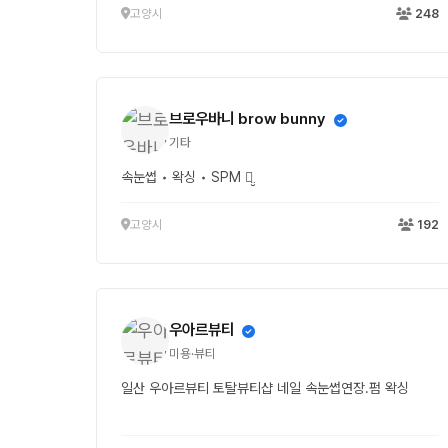
고양시
248
브로우바니 brow bunny
기타
속눈썹 • 왁싱 • SPM ꪔ̤̮
고양시
192
우아르뷰티
미용·뷰티
일산 우아르뷰티 토탈뷰티샵 네일 속눈썹연장.펌 왁싱