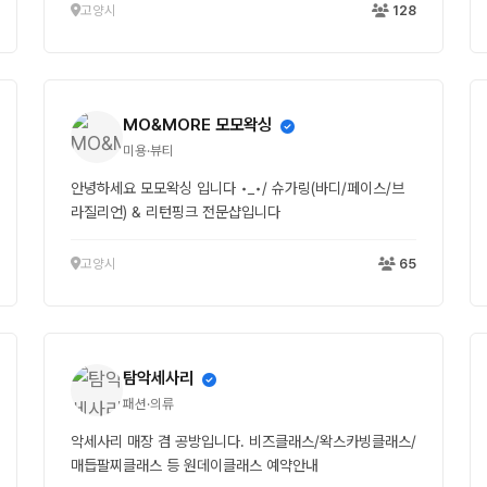
고양시
128
MO&MORE 모모왁싱
미용·뷰티
안녕하세요 모모왁싱 입니다 •_•/ 슈가링(바디/페이스/브
라질리언) & 리턴핑크 전문샵입니다
고양시
65
탐악세사리
패션·의류
악세사리 매장 겸 공방입니다. 비즈클래스/왁스카빙클래스/
매듭팔찌클래스 등 원데이클래스 예약안내