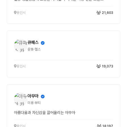
용인시
21,603
큐패스
운동·헬스
용인시
19,073
아무아
미용·뷰티
아름다움과 자신감을 끌어올리는 아무아
용인시
18,197