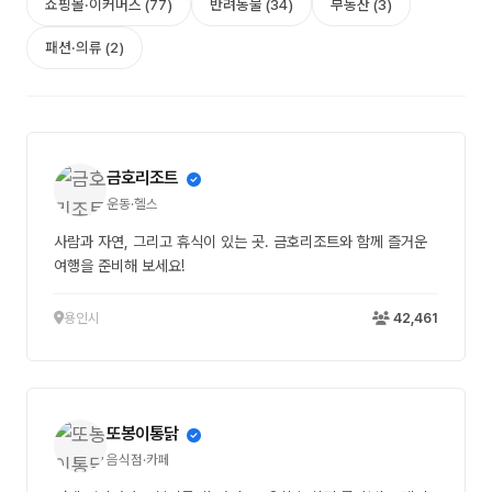
쇼핑몰·이커머스 (77)
반려동물 (34)
부동산 (3)
패션·의류 (2)
금호리조트
운동·헬스
사람과 자연, 그리고 휴식이 있는 곳. 금호리조트와 함께 즐거운
여행을 준비해 보세요!
용인시
42,461
또봉이통닭
음식점·카페