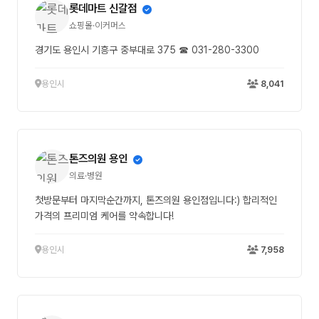
롯데마트 신갈점
쇼핑몰·이커머스
경기도 용인시 기흥구 중부대로 375 ☎ 031-280-3300
용인시
8,041
톤즈의원 용인
의료·병원
첫방문부터 마지막순간까지, 톤즈의원 용인점입니다:) 합리적인
가격의 프리미엄 케어를 약속합니다!
용인시
7,958