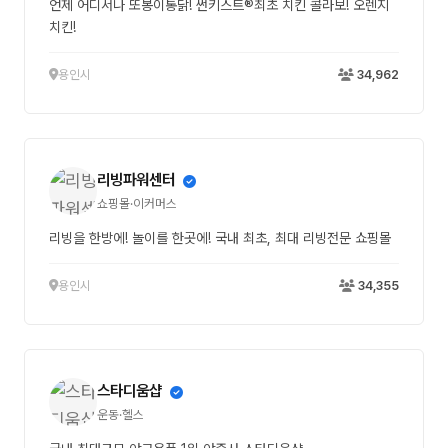
언제 어디서나 또봉이통닭! 썬키스트®최초 치킨 콜라보! 오렌지
치킨!
용인시
34,962
리빙파워센터
쇼핑몰·이커머스
리빙을 한방에! 놀이를 한곳에! 국내 최초, 최대 리빙전문 쇼핑몰
용인시
34,355
스타디움샵
운동·헬스