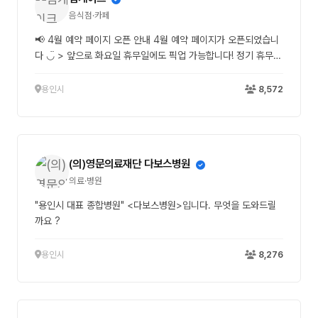
음식점·카페
📢 4월 예약 페이지 오픈 안내 4월 예약 페이지가 오픈되었습니
다 ◡̈ > 앞으로 화요일 휴무일에도 픽업 가능합니다! 정기 휴무일
인 화요일은 무인 픽업으로만 이용 가능합니다 🤍 > 무인픽업데
이인 화요일과 휴무일인 수요일에는 당일케이크 구매가 불가능합
용인시
8,572
니다(x) > 수요일을 제외한 모든 요일 무인 픽업 가능합니다. (**
영업시간 외 픽업을 원하시는 경우, 주문서에 꼭 남겨주세요 ✍🏻)
#용인케이크 #예약 #림케이크
(의)영문의료재단 다보스병원
의료·병원
"용인시 대표 종합병원" <다보스병원>입니다. 무엇을 도와드릴
까요 ?
용인시
8,276