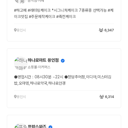
음식점·카페
#하고메 #레터링케이크 *시그니처케이크 7종류중 선택가능 #케
이크맛집 #주문제작케이크 #죽전케이크
용인시
6,347
하나로마트 용인점
쇼핑몰·이커머스
●영업시간 : 08시30분 ~22시 ●청담추어정,이디야,미스터김
밥,오마뎅,하나로약국,하나로안경
용인시
6,314
프랑스와즈