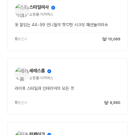
스타일여사
쇼핑몰·이커머스
옷 잘입는 44~99 언니들의 핫♡한 시크릿 패션놀이터☆
용인시
10,069
세레스홈
쇼핑몰·이커머스
라이프 스타일과 인테리어의 모든 것
용인시
8,980
림케이크