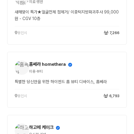
의료·병원
새해맞이 특가★얼굴전체 점제거/ 이중턱지방파괴주사 99,000
원 - CGV 10층
용인시
7,266
홈쎄라 homethera
미용·뷰티
특별한 당신만을 위한 하이엔드 홈 뷰티 디바이스, 홈쎄라
용인시
6,793
하고메 케이크