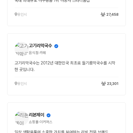
국내 최대규모 야구용품 1위 야중사 스타디움샵
용인시
27,458
고기리막국수
음식점·카페
고기리막국수는 2012년 대한민국 최초로 들기름막국수를 시작
한 곳입니다.
용인시
23,301
리본제이
쇼핑몰·이커머스
일상 생활용품에 소중한 가치를 부여하는 리빙 전문 브랜드