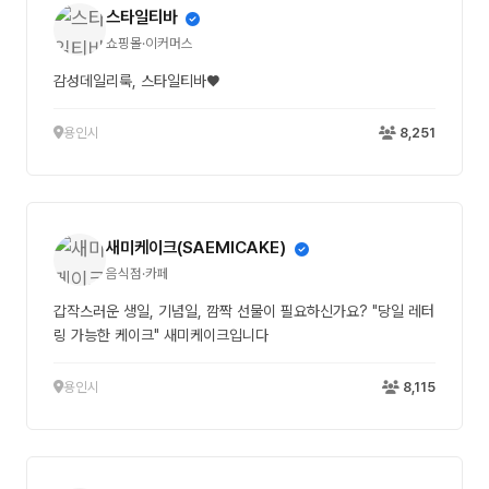
스타일티바
쇼핑몰·이커머스
감성데일리룩, 스타일티바♥
용인시
8,251
새미케이크(SAEMICAKE)
음식점·카페
갑작스러운 생일, 기념일, 깜짝 선물이 필요하신가요? "당일 레터
링 가능한 케이크" 새미케이크입니다
용인시
8,115