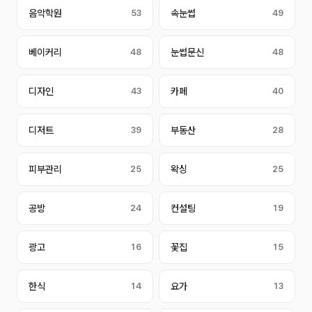
음악학원
53
속눈썹
49
베이커리
48
눈썹문신
48
디자인
43
카페
40
디저트
39
부동산
28
피부관리
25
왁싱
25
공방
24
컨설팅
19
광고
16
꽃집
15
한식
14
요가
13