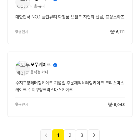
미용·뷰티
대한민국 NO.1 클린뷰티 화장품 브랜드 자연의 선물, 프랑스와즈
용인시
6,111
모무케이크
음식점·카페
수지구청레터링케이크 기념일 주문제작레터링케이크 크리스마스
케이크 수지구청크리스마스케이크
용인시
6,048
1
2
3