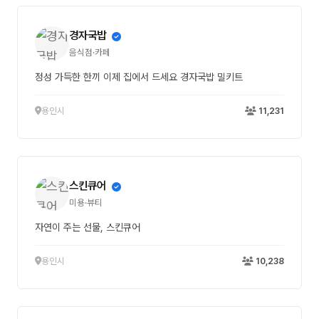
경자국밥
음식점·카페
정성 가득한 한끼 이제 집에서 드세요 경자국밥 밀키트
용인시
11,231
스킨큐어
미용·뷰티
자연이 주는 선물, 스킨큐어
용인시
10,238