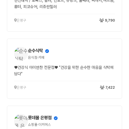
연신내역 / 보톡스, 필러, 인모드, 슈링크, 울쎄라, 써마지,여드름,
흉터, 피코슈어, 리쥬란힐러
은평구
9,790
순수식탁
음식점·카페
♥건강식 아이반찬 전문점♥ "건강을 위한 순수한 마음을 식탁에
담다"
은평구
7,422
롯데몰 은평점
쇼핑몰·이커머스