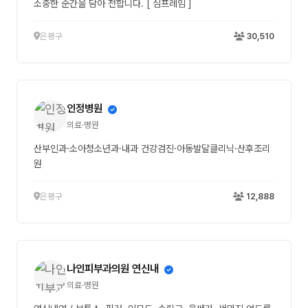
소중한 순간을 담아 전합니다. [ 심프레임 ]
은평구
30,510
인정병원
의료·병원
산부인과·소아청소년과·내과 건강검진·아동발달클리닉·산후조리
원
은평구
12,888
나인피부과의원 연신내
의료·병원