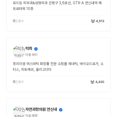
유드림 피부과&성형외과 은평구 3,6호선, GTX-A 연신내역 메
트로타워 10층
은평구
4,913
럭희
미용·뷰티
프리미엄 에스테틱 화장품 전문 쇼핑몰 제네틱, 바이오드로가, 소
티스, 피토메르, 올리고더미
은평구
4,430
자연과한의원 연신내
의료·병원