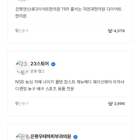
은평연신내다이어트한의원 1위!! 줄서는 자연과한의원 다이어트
한의원
은평구
4,076
23스토어
운동·헬스
NSB 농심 카페 나이키 몰텐 잠스트 제뉴메디 웨이브웨어 미카사
디앤엠 농구 배구 스포츠 용품 전문
은평구
3,996
은평우태하피부과의원