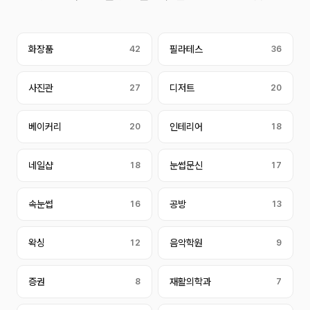
화장품
42
필라테스
36
사진관
27
디저트
20
베이커리
20
인테리어
18
네일샵
18
눈썹문신
17
속눈썹
16
공방
13
왁싱
12
음악학원
9
증권
8
재활의학과
7