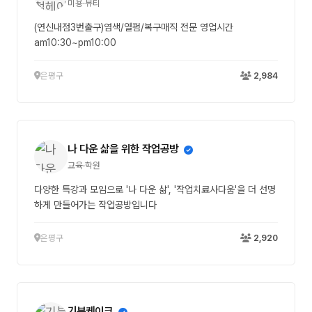
미용·뷰티
(연신내점3번출구)염색/열펌/복구매직 전문 영업시간
am10:30~pm10:00
은평구
2,984
나 다운 삶을 위한 작업공방
교육·학원
다양한 특강과 모임으로 '나 다운 삶', '작업치료사다움'을 더 선명
하게 만들어가는 작업공방입니다
은평구
2,920
기분케이크