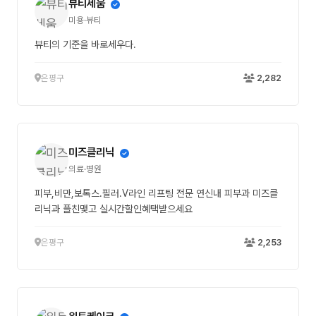
뷰티세움
미용·뷰티
뷰티의 기준을 바로세우다.
은평구
2,282
미즈클리닉
의료·병원
피부,비만,보톡스.필러.V라인 리프팅 전문 연신내 피부과 미즈클
리닉과 플친맺고 실시간할인혜택받으세요
은평구
2,253