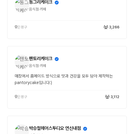
동그리케이크
음식점·카페
은평구
3,266
팬토리케이크
음식점·카페
매장에서 홈메이드 방식으로 맛과 건강을 모두 담아 제작하는
pantorycake입니다:)
은평구
3,112
박승철헤어스투디오 연신내점