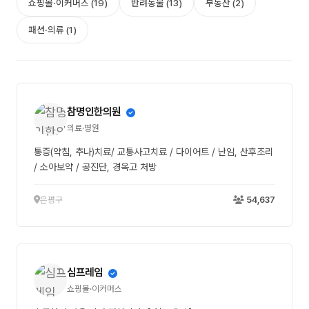
쇼핑몰·이커머스 (19)
반려동물 (13)
부동산 (2)
패션·의류 (1)
참명인한의원
의료·병원
통증(약침, 추나)치료/ 교통사고치료 / 다이어트 / 난임, 산후조리
/ 소아보약 / 공진단, 경옥고 처방
은평구
54,637
심프레임
쇼핑몰·이커머스