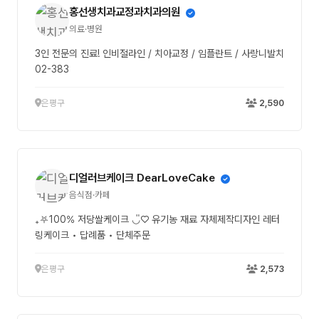
홍선생치과교정과치과의원
의료·병원
3인 전문의 진료! 인비절라인 / 치아교정 / 임플란트 / 사랑니발치
02-383
은평구
2,590
디얼러브케이크 DearLoveCake
음식점·카페
̊₊⛧100% 저당쌀케이크 ◡̎♡ 유기농 재료 자체제작디자인 레터
링케이크 • 답례품 • 단체주문
은평구
2,573