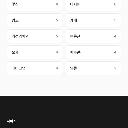
꽃집
6
디자인
6
광고
5
카페
5
가정의학과
5
부동산
4
요가
4
피부관리
4
메이크업
4
의류
3
서비스