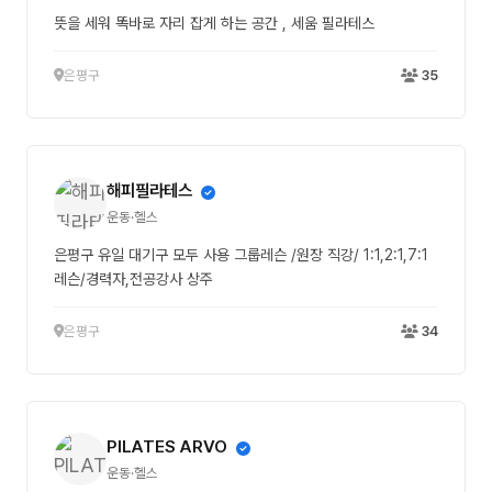
뜻을 세워 똑바로 자리 잡게 하는 공간 , 세움 필라테스
은평구
35
해피필라테스
운동·헬스
은평구 유일 대기구 모두 사용 그룹레슨 /원장 직강/ 1:1,2:1,7:1
레슨/경력자,전공강사 상주
은평구
34
PILATES ARVO
운동·헬스