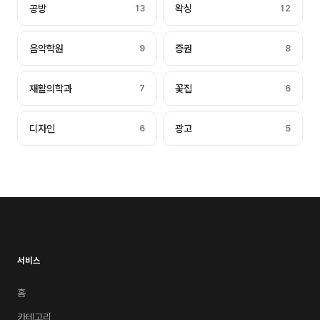
공방
13
왁싱
12
음악학원
9
증권
8
재활의학과
7
꽃집
6
디자인
6
광고
5
서비스
홈
카테고리