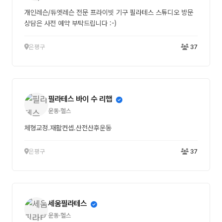
개인레슨/듀엣레슨 전문 프라이빗 기구 필라테스 스튜디오 방문
상담은 사전 예약 부탁드립니다 :-)
은평구
37
필라테스 바이 수 리햅
운동·헬스
체형교정.재활컨셉.산전산후운동
은평구
37
세움필라테스
운동·헬스