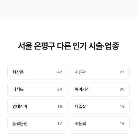
서울 은평구 다른 인기 시술·업종
화장품
42
사진관
27
디저트
20
베이커리
20
인테리어
18
네일샵
18
눈썹문신
17
속눈썹
16