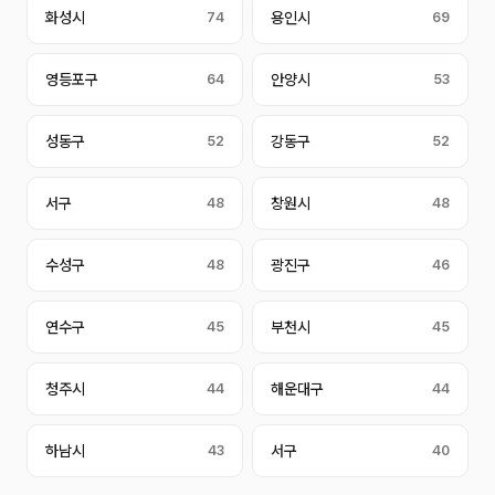
화성시
74
용인시
69
영등포구
64
안양시
53
성동구
52
강동구
52
서구
48
창원시
48
수성구
48
광진구
46
연수구
45
부천시
45
청주시
44
해운대구
44
하남시
43
서구
40