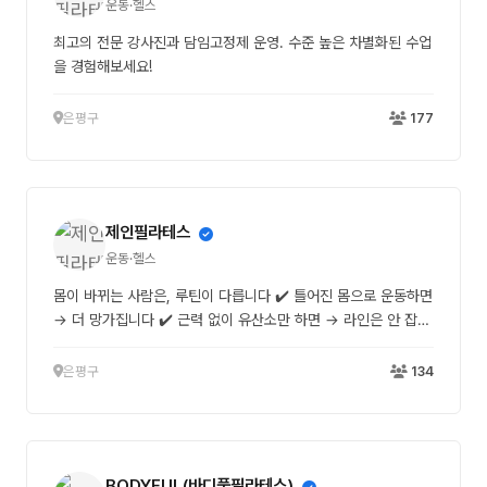
운동·헬스
최고의 전문 강사진과 담임고정제 운영. 수준 높은 차별화된 수업
을 경험해보세요!
은평구
177
제인필라테스
운동·헬스
몸이 바뀌는 사람은, 루틴이 다릅니다 ✔️ 틀어진 몸으로 운동하면
→ 더 망가집니다 ✔️ 근력 없이 유산소만 하면 → 라인은 안 잡힙
니다 ✔️ 굳은 근육은 → 거북목/굽은등/말린어깨를 만듭니다 그
래서 우리는 순서를 바꿉니다 정렬 → 근력 → 버닝 이 3가지를
은평구
134
함께 해야 몸이 바뀝니다 제인필라테스 x BARRE “운동”이 아니
라, 결과를 만듭니다 📩 체험 문의 DM
BODYFUL(바디풀필라테스)