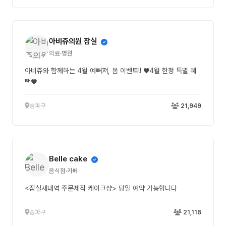
아비쥬의원 잠실
의료·병원
아비쥬와 함께하는 4월 예뻐져, 봄 이벤트!! ♥4월 한정 특별 혜
택♥
송파구
21,949
Belle cake
음식점·카페
<잠실새내역 주문제작 케이크샵> 당일 예약 가능합니다
송파구
21,116