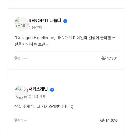
RENOPTI 레놉티
미용·뷰티
"Collagen Excellence, RENOPTI" 데일리 일상에 콜라겐 루
틴을 제안하는 브랜드
송파구
17,301
서커스래빗
음식점·카페
잠실 수제케이크 서커스래빗입니다 :)
송파구
14,676