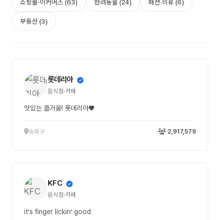
쇼핑몰·이커머스 (63)
반려동물 (24)
패션·의류 (6)
부동산 (3)
롯데리아
음식점·카페
맛있는 즐거움! 롯데리아♥
송파구
2,917,579
KFC
음식점·카페
it’s finger lickin’ good