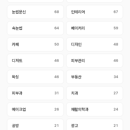
눈썹문신
68
인테리어
67
속눈썹
64
베이커리
59
카페
50
디자인
48
디저트
46
피부관리
46
왁싱
46
부동산
34
피부과
31
치과
27
메이크업
26
재활의학과
24
공방
21
광고
21