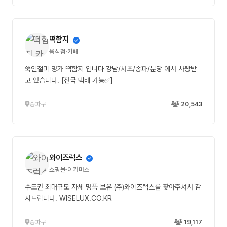
떡함지
음식점·카페
쑥인절미 명가 떡함지 입니다 강남/서초/송파/분당 에서 사랑받
고 있습니다. [전국 택배 가능✅]
송파구
20,543
와이즈럭스
쇼핑몰·이커머스
수도권 최대규모 자체 명품 보유 (주)와이즈럭스를 찾아주셔서 감
사드립니다. WISELUX.CO.KR
송파구
19,117