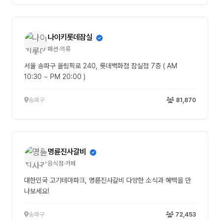
나이키롯데잠실
패션·의류
서울 송파구 올림픽로 240, 롯데백화점 잠실점 7층 ( AM
10:30 ~ PM 20:00 )
송파구
81,870
명륜진사갈비
음식점·카페
대한민국 고기테마파크, 명륜진사갈비 다양한 소식과 혜택을 만
나보세요!
송파구
72,453