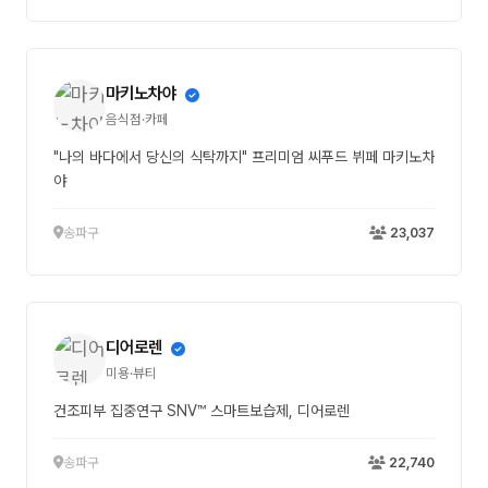
마키노차야
음식점·카페
"나의 바다에서 당신의 식탁까지" 프리미엄 씨푸드 뷔페 마키노차
야
송파구
23,037
디어로렌
미용·뷰티
건조피부 집중연구 SNV™ 스마트보습제, 디어로렌
송파구
22,740