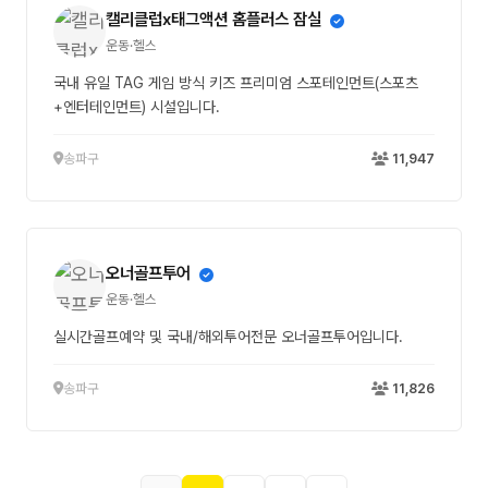
캘리클럽x태그액션 홈플러스 잠실
운동·헬스
국내 유일 TAG 게임 방식 키즈 프리미엄 스포테인먼트(스포츠
+엔터테인먼트) 시설입니다.
송파구
11,947
오너골프투어
운동·헬스
실시간골프예약 및 국내/해외투어전문 오너골프투어입니다.
송파구
11,826