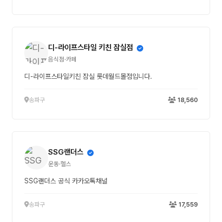
디-라이프스타일 키친 잠실점
음식점·카페
디-라이프스타일키친 잠실 롯데월드몰점입니다.
송파구
18,560
SSG랜더스
운동·헬스
SSG랜더스 공식 카카오톡채널
송파구
17,559