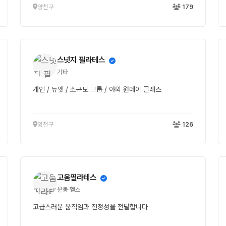
양천구
179
스넛지 필라테스
기타
개인 / 듀엣 / 소규모 그룹 / 야외 원데이 클래스
양천구
126
고움필라테스
운동·헬스
고급스러운 움직임과 진정성을 전달합니다