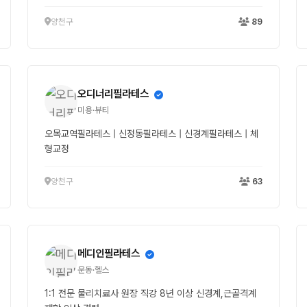
양천구
89
오디너리필라테스
미용·뷰티
오목교역필라테스 | 신정동필라테스 | 신경계필라테스 | 체
형교정
양천구
63
메디인필라테스
운동·헬스
1:1 전문 물리치료사 원장 직강 8년 이상 신경계,근골격계