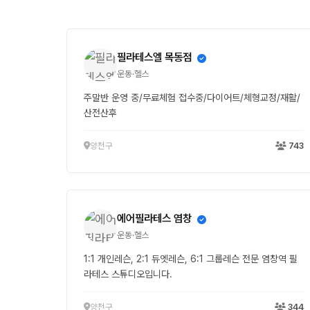
필라테스엘 목동점
운동·헬스
주말반 운영 중/무료체험 접수중/다이어트/체형교정/재활/
산전산후
양천구
743
에어필라테스 염창
운동·헬스
1:1 개인레슨, 2:1 듀엣레슨, 6:1 그룹레슨 전문 염창역 필
라테스 스튜디오입니다.
양천구
344