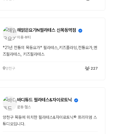
해맑은요가N필라테스 신목동역점
미용·뷰티
*21년 전통의 목동요가* 필라테스,키즈플라잉,전통요가,멘
즈필라테스, 키즈필라테스
양천구
227
바디튜드 필라테스&자이로토닉
운동·헬스
양천구 목동에 위치한 필라테스&자이로토닉® 프리미엄 스
튜디오입니다.