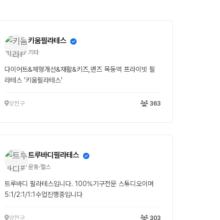
키움필라테스
기타
다이어트&체형개선&재활&키즈,맨즈 목동역 프라이빗 필
라테스 '키움필라테스'
양천구
363
트루바디필라테스
운동·헬스
트루바디 필라테스입니다. 100%기구전문 스튜디오이며
5:1/2:1/1:1수업진행중입니다
양천구
303