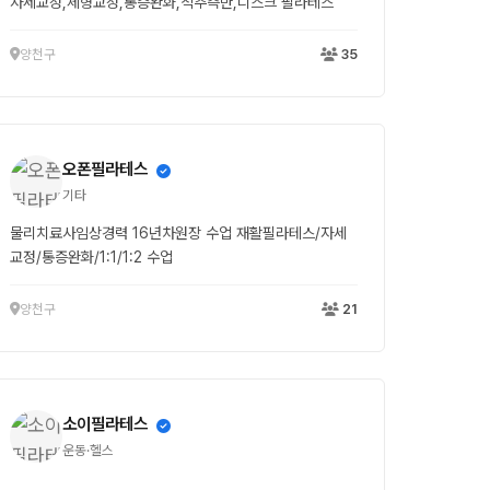
자세교정,체형교정,통증완화,척추측만,디스크 필라테스
양천구
35
오폰필라테스
기타
물리치료사임상경력 16년차원장 수업 재활필라테스/자세
교정/통증완화/1:1/1:2 수업
양천구
21
소이필라테스
운동·헬스