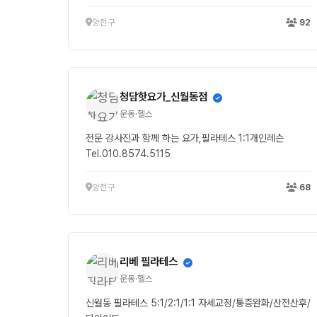
양천구
92
청담핫요가_신월동점
운동·헬스
전문 강사진과 함께 하는 요가,필라테스 1:1개인레슨
Tel.010.8574.5115
양천구
68
리베 필라테스
운동·헬스
신월동 필라테스 5:1/2:1/1:1 자세교정/통증완화/산전산후/