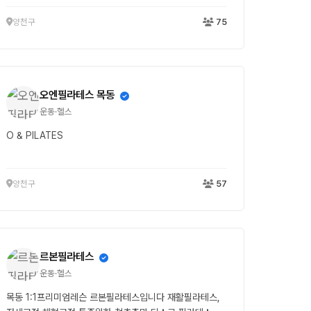
양천구
75
오엔필라테스 목동
운동·헬스
O & PILATES
양천구
57
르본필라테스
운동·헬스
목동 1:1프리미엄레슨 르본필라테스입니다 재활필라테스,