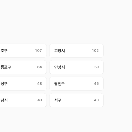
서초구
107
고양시
102
영등포구
64
안양시
53
수성구
48
광진구
46
하남시
43
서구
40