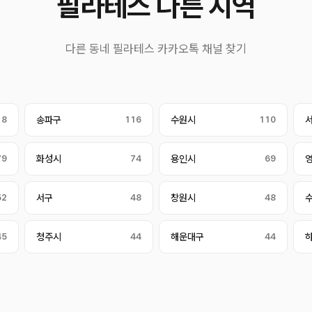
필라테스 다른 지역
다른 동네 필라테스 카카오톡 채널 찾기
18
송파구
116
수원시
110
79
화성시
74
용인시
69
52
서구
48
창원시
48
45
청주시
44
해운대구
44