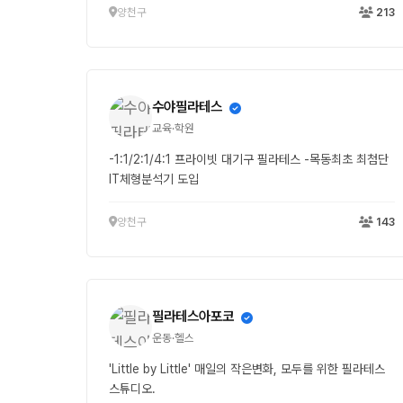
양천구
213
수야필라테스
교육·학원
-1:1/2:1/4:1 프라이빗 대기구 필라테스 -목동최초 최첨단
IT체형분석기 도입
양천구
143
필라테스아포코
운동·헬스
'Little by Little' 매일의 작은변화, 모두를 위한 필라테스
스튜디오.