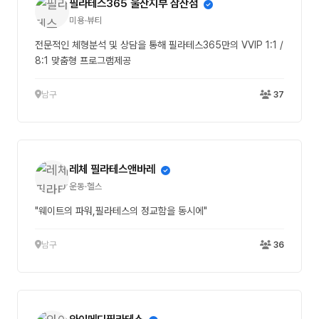
필라테스365 울산지부 삼산점
미용·뷰티
전문적인 체형분석 및 상담을 통해 필라테스365만의 VVIP 1:1 /
8:1 맞춤형 프로그램제공
남구
37
레체 필라테스앤바레
운동·헬스
"웨이트의 파워,필라테스의 정교함을 동시에"
남구
36