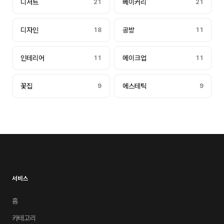
디저트
21
베이커리
21
디자인
18
공방
11
인테리어
11
메이크업
11
꽃집
9
에스테틱
9
서비스
홈
카테고리