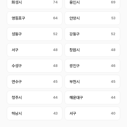
화성시
74
용인시
69
영등포구
64
안양시
53
성동구
52
강동구
52
서구
48
창원시
48
수성구
48
광진구
46
연수구
45
부천시
45
청주시
44
해운대구
44
하남시
43
서구
40