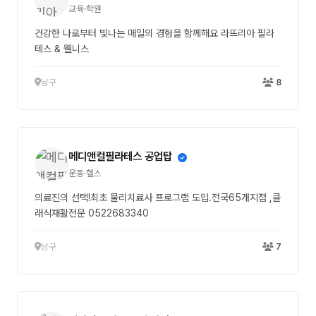
교육·학원
건강한 나로부터 빛나는 매일의 경험을 함께해요 라뜨리아 필라
테스 & 웰니스
남구
8
메디앤컬필라테스 공업탑
운동·헬스
의료진의 선택!최초 물리치료사 프로그램 도입.전국65개지점 ,클
래식재활전문 0522683340
남구
7