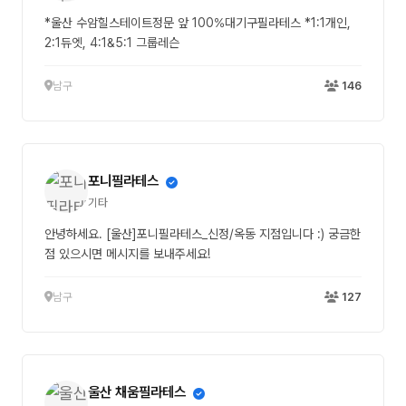
*울산 수암힐스테이트정문 앞 100%대기구필라테스 *1:1개인,
2:1듀엣, 4:1&5:1 그룹레슨
남구
146
포니필라테스
기타
안녕하세요. [울산]포니필라테스_신정/옥동 지점입니다 :) 궁금한
점 있으시면 메시지를 보내주세요!
남구
127
울산 채움필라테스