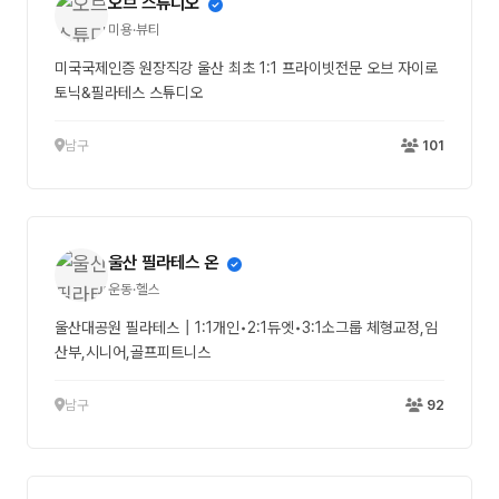
오브 스튜디오
미용·뷰티
미국국제인증 원장직강 울산 최초 1:1 프라이빗전문 오브 자이로
토닉&필라테스 스튜디오
남구
101
울산 필라테스 온
운동·헬스
울산대공원 필라테스┃1:1개인•2:1듀엣•3:1소그룹 체형교정,임
산부,시니어,골프피트니스
남구
92