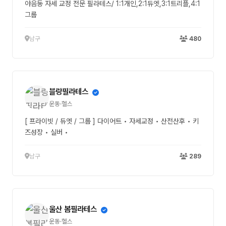
야음동 자세 교정 전문 필라테스/ 1:1개인,2:1듀엣,3:1트리플,4:1
그룹
남구
480
블랑필라테스
운동·헬스
[ 프라이빗 / 듀엣 / 그룹 ] 다이어트 • 자세교정 • 산전산후 • 키
즈성장 • 실버 •
남구
289
울산 봄필라테스
운동·헬스