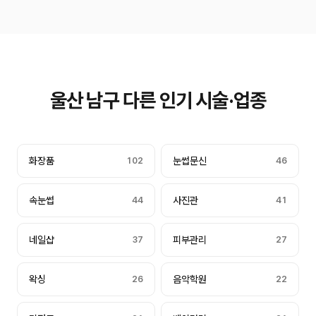
울산 남구 다른 인기 시술·업종
화장품
102
눈썹문신
46
속눈썹
44
사진관
41
네일샵
37
피부관리
27
왁싱
26
음악학원
22