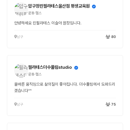
압구정린필라테스울산점 평생교육원
운동·헬스
안녕하세요 린필라테스 이슬아 원장입니다.
남구
80
필라테스더수풀림studio
운동·헬스
올바른 움직임으로 삶의질이 좋아집니다. 더수풀림에서 도와드리
겠습니다^^
남구
75