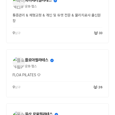
와이메디필라테스
운동·헬스
통증관리 & 체형교정 & 개인 및 듀엣 전문 & 물리치료사 출신원
장
남구
33
플로아필라테스
운동·헬스
FLOA PILATES ♡
남구
26
울산 로움필라테스