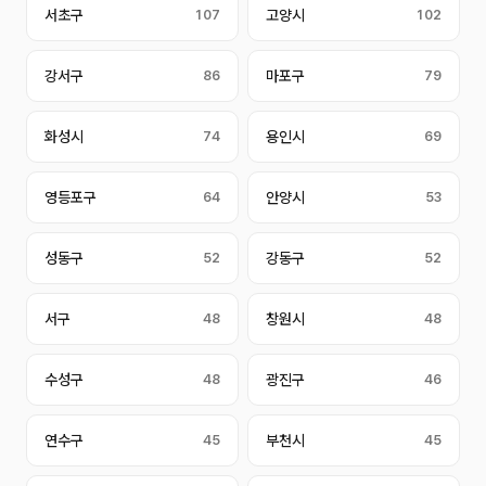
서초구
107
고양시
102
강서구
86
마포구
79
화성시
74
용인시
69
영등포구
64
안양시
53
성동구
52
강동구
52
서구
48
창원시
48
수성구
48
광진구
46
연수구
45
부천시
45