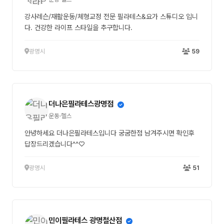
강사레슨/재활운동/체형교정 전문 필라테스&요가 스튜디오 입니
다. 건강한 라이프 스타일을 추구합니다.
광명시
59
더나은필라테스광명점
운동·헬스
안녕하세요 더나은필라테스입니다 궁굼한점 남겨주시면 확인후
답장드리겠습니다^^♡
광명시
51
민이필라테스 광명철산점