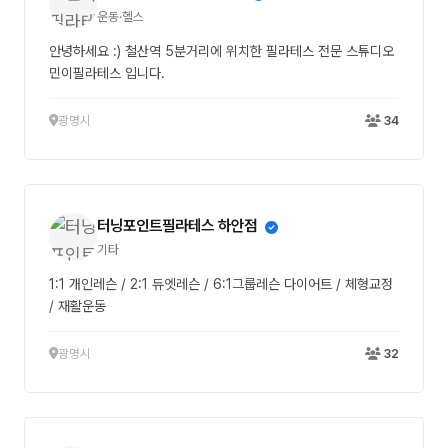
운동·헬스
안녕하세요 :) 철산역 5분거리에 위치한 필라테스 전문 스튜디오
민이필라테스 입니다.
광명시
34
터닝포인트필라테스 하안점
기타
1:1 개인레슨 / 2:1 듀엣레슨 / 6:1그룹레슨 다이어트 / 체형교정
/ 재활운동
광명시
32