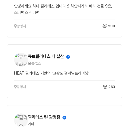
안녕하세요 하나 필라테스 입니다 :) 하안사거리 베라 건물 9층,
스타벅스 건너편
광명시
298
큐브필라테스 더 철산
운동·헬스
HEAT 필라테스 기반의 ‘고강도 펑셔널트레이닝’
광명시
263
필라테스 린 광명점
기타