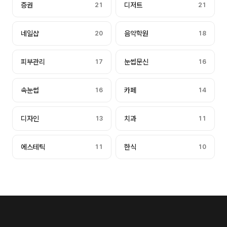
증권
21
디저트
21
네일샵
20
음악학원
18
피부관리
17
눈썹문신
16
속눈썹
16
카페
14
디자인
13
치과
11
에스테틱
11
한식
10