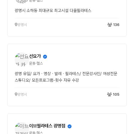
운동·헬스
광명시 소하동 최대규모 최고시설 다올필라테스
광명시
136
선요가
운동·헬스
광명 유일/ 요가ㆍ명상ㆍ발레ㆍ필라테스/ 전문강사진/ 여성전문
스튜디오/ 모든프로그램-횟수 자유 수강
광명시
105
이브필라테스 광명점
운동·헬스