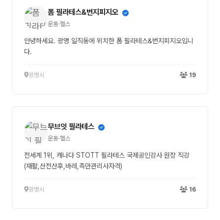
폼 필라테스&번지피지오
운동·헬스
안녕하세요. 광명 일직동에 위치한 폼 필라테스&번지피지오입니
다.
광명시
19
무브잇 필라테스
운동·헬스
전세계 1위, 캐나다 STOTT 필라테스 국제공인강사 원장 직강
(재활,산전산후,바레,측만관리사자격)
광명시
16