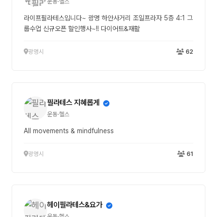
운동·헬스
라이프필라테스입니다~ 광명 하안사거리 조일프라자 5층 4:1 그
룹수업 신규오픈 할인행사~!! 다이어트&재활
광명시
62
필라테스 지혜롭게
운동·헬스
All movements & mindfulness
광명시
61
헤이필라테스&요가
운동·헬스