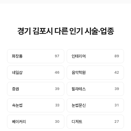
경기 김포시 다른 인기 시술·업종
화장품
97
인테리어
89
네일샵
46
음악학원
42
증권
39
필라테스
39
속눈썹
33
눈썹문신
31
베이커리
30
디저트
27