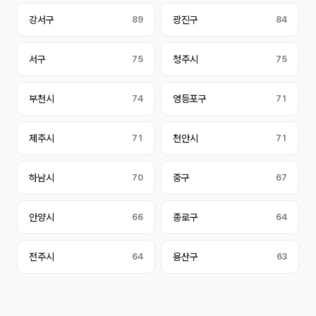
강서구
89
광진구
84
서구
75
청주시
75
부천시
74
영등포구
71
제주시
71
천안시
71
하남시
70
중구
67
안양시
66
종로구
64
전주시
64
용산구
63