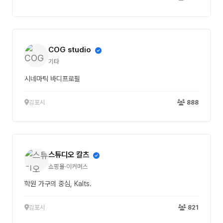
COG studio
기타
시네마틱 바디프로필
김포시
888
스튜디오 칼츠
쇼핑몰·이커머스
학원 가구의 중심, Kalts.
김포시
821