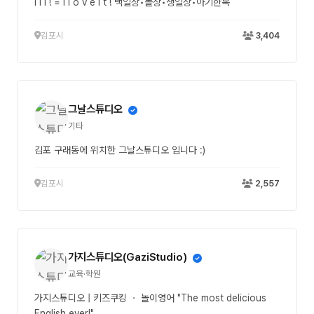
i l i ! = i l o v e i t ! 백일상•돌상•생일상•아기한복
있게 안내하고 ✔️ 불필요한 고민을 줄여드립니다. 그래서 어렵지
않게 시작했고, 쉽게 시작했기에 자연스럽게 이어질 수 있었던 겁
김포시
3,404
니다.
그날스튜디오
기타
김포 구래동에 위치한 그날스튜디오 입니다 :)
김포시
2,557
가지스튜디오(GaziStudio)
교육·학원
가지스튜디오 | 키즈쿠킹 ㆍ 놀이영어 "The most delicious
English ever!"