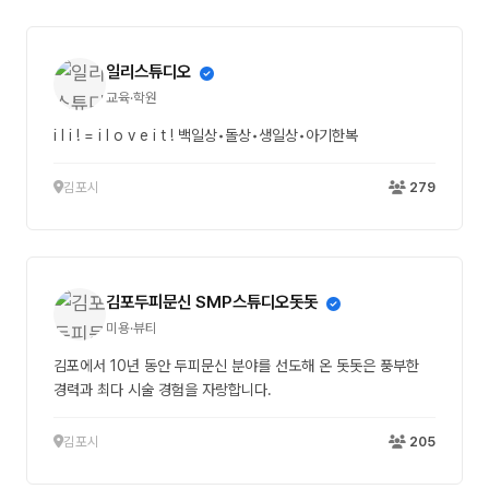
일리스튜디오
교육·학원
i l i ! = i l o v e i t ! 백일상•돌상•생일상•아기한복
김포시
279
김포두피문신 SMP스튜디오돗돗
미용·뷰티
김포에서 10년 동안 두피문신 분야를 선도해 온 돗돗은 풍부한
경력과 최다 시술 경험을 자랑합니다.
김포시
205